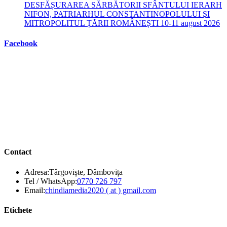
DESFĂȘURAREA SĂRBĂTORII SFÂNTULUI IERARH
NIFON, PATRIARHUL CONSTANTINOPOLULUI ŞI
MITROPOLITUL ȚĂRII ROMÂNEȘTI 10-11 august 2026
Facebook
Contact
Adresa:
Târgoviște, Dâmbovița
Opens
Tel / WhatsApp:
0770 726 797
in
Opens
Email:
chindiamedia2020 ( at ) gmail.com
your
in
application
your
Etichete
application