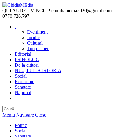
Skip
to
QUI AUDET VINCIT !
chindiamedia2020@gmail.com
content
0770.726.797
.
Eveniment
Juridic
Cultural
Timp Liber
Editorial
PSIHOLOG
De la cititori
NU-ȚI UITA ISTORIA
Social
Economic
Sanatate
Național
Toggle
website
search
Meniu Navigare
Close
Politic
Social
Sanatate