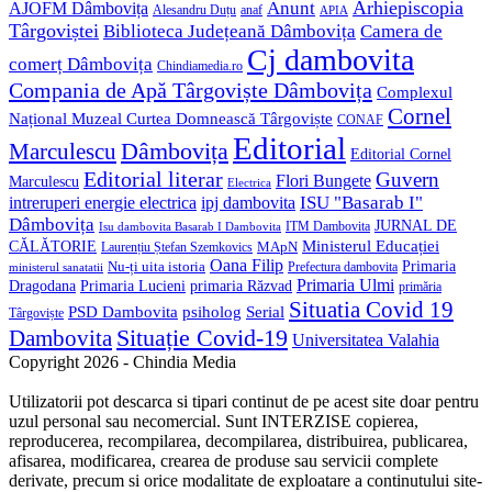
Anunt
Arhiepiscopia
AJOFM Dâmbovița
Alesandru Duțu
anaf
APIA
Târgoviștei
Biblioteca Județeană Dâmbovița
Camera de
Cj dambovita
comerț Dâmbovița
Chindiamedia.ro
Compania de Apă Târgoviște Dâmbovița
Complexul
Cornel
Național Muzeal Curtea Domnească Târgoviște
CONAF
Editorial
Dâmbovița
Marculescu
Editorial Cornel
Editorial literar
Guvern
Flori Bungete
Marculescu
Electrica
ISU "Basarab I"
intreruperi energie electrica
ipj dambovita
Dâmbovița
JURNAL DE
ITM Dambovita
Isu dambovita Basarab I Dambovita
Ministerul Educației
CĂLĂTORIE
MApN
Laurențiu Ștefan Szemkovics
Oana Filip
Primaria
Nu-ți uita istoria
ministerul sanatatii
Prefectura dambovita
Primaria Ulmi
Primaria Lucieni
primaria Răzvad
Dragodana
primăria
Situatia Covid 19
psiholog
PSD Dambovita
Serial
Târgoviște
Situație Covid-19
Dambovita
Universitatea Valahia
Copyright 2026 - Chindia Media
Utilizatorii pot descarca si tipari continut de pe acest site doar pentru
uzul personal sau necomercial. Sunt INTERZISE copierea,
reproducerea, recompilarea, decompilarea, distribuirea, publicarea,
afisarea, modificarea, crearea de produse sau servicii complete
derivate, precum si orice modalitate de exploatare a continutului site-