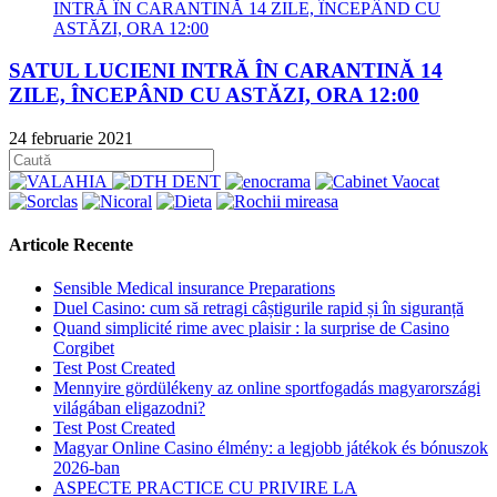
SATUL LUCIENI INTRĂ ÎN CARANTINĂ 14
ZILE, ÎNCEPÂND CU ASTĂZI, ORA 12:00
24 februarie 2021
Articole Recente
Sensible Medical insurance Preparations
Duel Casino: cum să retragi câștigurile rapid și în siguranță
Quand simplicité rime avec plaisir : la surprise de Casino
Corgibet
Test Post Created
Mennyire gördülékeny az online sportfogadás magyarországi
világában eligazodni?
Test Post Created
Magyar Online Casino élmény: a legjobb játékok és bónuszok
2026-ban
ASPECTE PRACTICE CU PRIVIRE LA