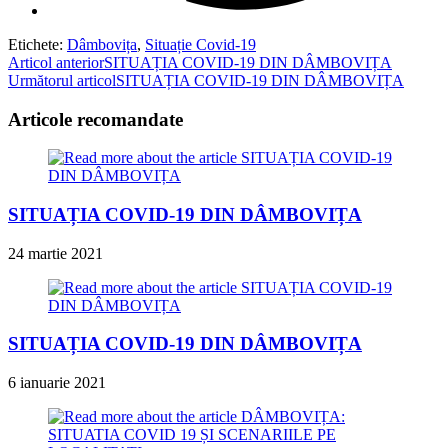
Etichete
:
Dâmbovița
,
Situație Covid-19
Read
Articol anterior
SITUAȚIA COVID-19 DIN DÂMBOVIȚA
Următorul articol
SITUAȚIA COVID-19 DIN DÂMBOVIȚA
more
articles
Articole recomandate
SITUAȚIA COVID-19 DIN DÂMBOVIȚA
24 martie 2021
SITUAȚIA COVID-19 DIN DÂMBOVIȚA
6 ianuarie 2021