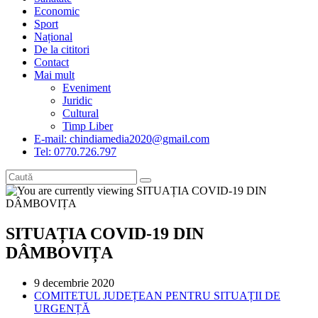
Economic
Sport
Național
De la cititori
Contact
Mai mult
Eveniment
Juridic
Cultural
Timp Liber
E-mail: chindiamedia2020@gmail.com
Tel: 0770.726.797
SITUAȚIA COVID-19 DIN
DÂMBOVIȚA
Post
9 decembrie 2020
published:
Post
COMITETUL JUDEȚEAN PENTRU SITUAȚII DE
category:
URGENȚĂ