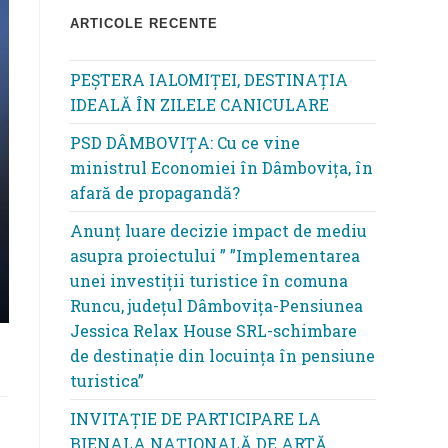
ARTICOLE RECENTE
PEȘTERA IALOMIȚEI, DESTINAȚIA
IDEALĂ ÎN ZILELE CANICULARE
PSD DÂMBOVIȚA: Cu ce vine
ministrul Economiei în Dâmbovița, în
afară de propagandă?
Anunț luare decizie impact de mediu
asupra proiectului ” ”Implementarea
unei investiții turistice în comuna
Runcu, județul Dâmbovița-Pensiunea
Jessica Relax House SRL-schimbare
de destinație din locuința în pensiune
turistica”
INVITAȚIE DE PARTICIPARE LA
BIENALA NAȚIONALĂ DE ARTĂ