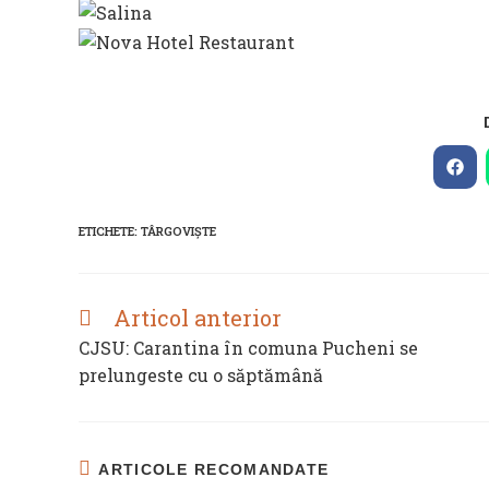
Ope
in
a
new
ETICHETE
:
TÂRGOVIŞTE
win
Articol anterior
READ
MORE
CJSU: Carantina în comuna Pucheni se
ARTICLES
prelungeste cu o săptămână
ARTICOLE RECOMANDATE