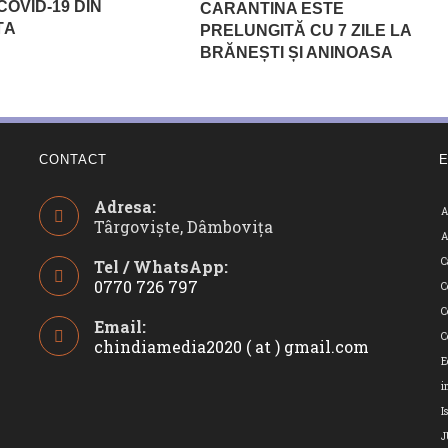
COVID-19 DIN
CARANTINA ESTE
ȚA
PRELUNGITĂ CU 7 ZILE LA
BRĂNEȘTI ȘI ANINOASA
CONTACT
Adresa:
A
Târgoviște, Dâmbovița
A
C
Tel / WhatsApp:
0770 726 797
C
Opens
C
Email:
in
C
chindiamedia2020 ( at ) gmail.com
Opens
your
in
E
application
your
i
applicatio
I
J