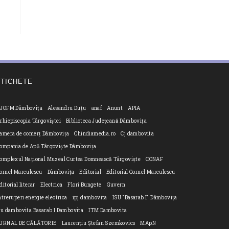
ETICHETE
JOFM Dâmbovița
Alesandru Duțu
anaf
Anunt
APIA
rhiepiscopia Târgoviștei
Biblioteca Județeană Dâmbovița
amera de comerț Dâmbovița
Chindiamedia.ro
Cj dambovita
ompania de Apă Târgoviște Dâmbovița
omplexul Național Muzeal Curtea Domnească Târgoviște
CONAF
ornel Marculescu
Dâmbovița
Editorial
Editorial Cornel Marculescu
ditorial literar
Electrica
Flori Bungete
Guvern
ntreruperi energie electrica
ipj dambovita
ISU "Basarab I" Dâmbovița
n
su dambovita Basarab I Dambovita
ITM Dambovita
URNAL DE CĂLĂTORIE
Laurențiu Ștefan Szemkovics
MApN