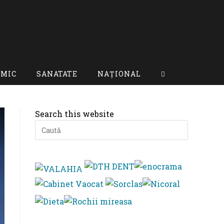
OMIC
SANATATE
NAȚIONAL
Toggle
website
Search this website
search
Press
Escape
to
close
the
search
panel.