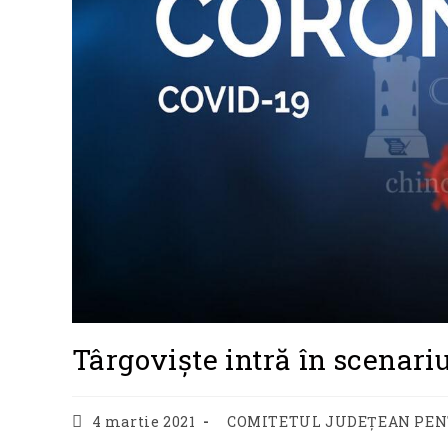
Târgoviște intră în scenariu
Post
Post
4 martie 2021
COMITETUL JUDEȚEAN PEN
published:
category: