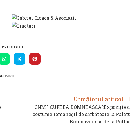
SHARE
DISTRIBUIE
THIS
CONTENT
s
Opens
Opens
Opens
in
in
in
a
a
a
new
new
new
RGOVIȘTE
ow
window
window
window
Următorul articol
s
CNM ” CURTEA DOMNEASCA”:Expoziție d
costume românești de sărbătoare la Palat
Brâncovenesc de la Potlo