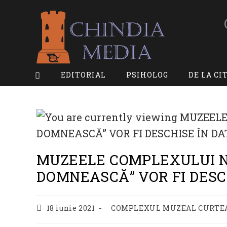
Skip
to
content
EDITORIAL
PSIHOLOG
DE LA CI
MUZEELE COMPLEXULUI 
DOMNEASCĂ” VOR FI DESCHI
Post
Post
18 iunie 2021
COMPLEXUL MUZEAL CURTE
published:
category: