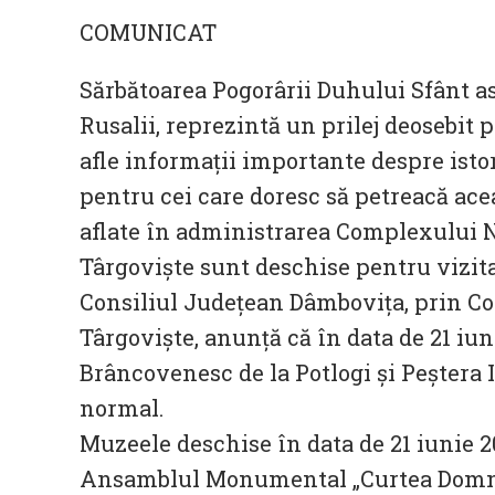
COMUNICAT
Sărbătoarea Pogorârii Duhului Sfânt 
Rusalii, reprezintă un prilej deosebit 
afle informaţii importante despre istor
pentru cei care doresc să petreacă ac
aflate în administrarea Complexului 
Târgovişte sunt deschise pentru vizita
Consiliul Judeţean Dâmboviţa, prin 
Târgovişte, anunţă că în data de 21 iun
Brâncovenesc de la Potlogi şi Peştera
normal.
Muzeele deschise în data de 21 iunie 2
Ansamblul Monumental „Curtea Domne