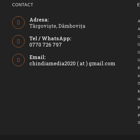
CONTACT
Adresa:
A
Târgoviște, Dâmbovița
A
C
Tel / WhatsApp:
0770 726 797
C
Opens
C
Email:
in
C
chindiamedia2020 ( at ) gmail.com
Opens
your
in
E
application
your
i
applicatio
I
O
p
p
U