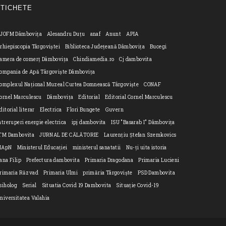
ETICHETE
JOFM Dâmbovița
Alesandru Duțu
anaf
Anunt
APIA
rhiepiscopia Târgoviștei
Biblioteca Județeană Dâmbovița
Bucegi
amera de comerț Dâmbovița
Chindiamedia.ro
Cj dambovita
ompania de Apă Târgoviște Dâmbovița
omplexul Național Muzeal Curtea Domnească Târgoviște
CONAF
ornel Marculescu
Dâmbovița
Editorial
Editorial Cornel Marculescu
ditorial literar
Electrica
Flori Bungete
Guvern
ntreruperi energie electrica
ipj dambovita
ISU "Basarab I" Dâmbovița
n
TM Dambovita
JURNAL DE CĂLĂTORIE
Laurențiu Ștefan Szemkovics
MApN
Ministerul Educației
ministerul sanatatii
Nu-ți uita istoria
ana Filip
Prefectura dambovita
Primaria Dragodana
Primaria Lucieni
rimaria Răzvad
Primaria Ulmi
primăria Târgoviște
PSD Dambovita
siholog
Serial
Situatia Covid 19 Dambovita
Situație Covid-19
niversitatea Valahia