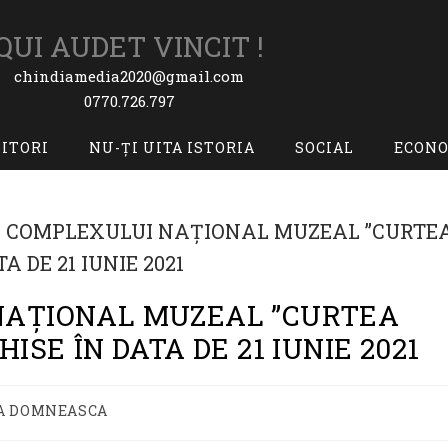
QUI AUDET VINCIT !
chindiamedia2020@gmail.com
0770.726.797
TITORI
NU-ȚI UITA ISTORIA
SOCIAL
ECON
NAȚIONAL MUZEAL ”CURTEA
SE ÎN DATA DE 21 IUNIE 2021
A DOMNEASCA