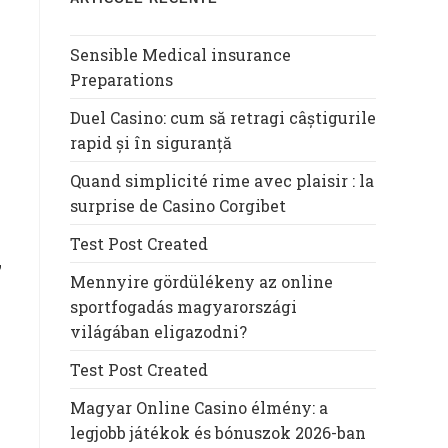
Sensible Medical insurance
Preparations
Duel Casino: cum să retragi câștigurile
rapid și în siguranță
Quand simplicité rime avec plaisir : la
surprise de Casino Corgibet
Test Post Created
”
Mennyire gördülékeny az online
sportfogadás magyarországi
világában eligazodni?
Test Post Created
Magyar Online Casino élmény: a
legjobb játékok és bónuszok 2026-ban