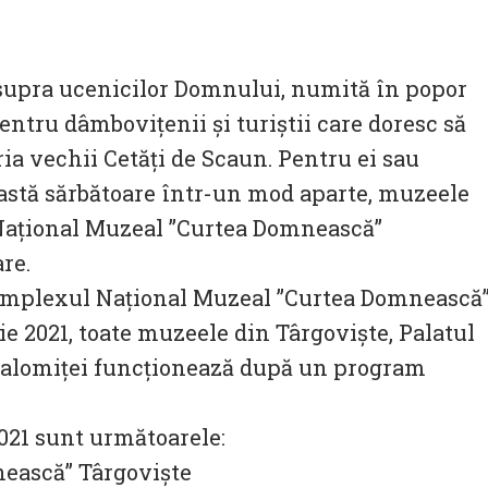
asupra ucenicilor Domnului, numită în popor
pentru dâmboviţenii şi turiştii care doresc să
ia vechii Cetăţi de Scaun. Pentru ei sau
eastă sărbătoare într-un mod aparte, muzeele
Naţional Muzeal ”Curtea Domnească”
re.
Complexul Naţional Muzeal ”Curtea Domnească
ie 2021, toate muzeele din Târgoviște, Palatul
 Ialomiţei funcţionează după un program
021 sunt următoarele:
ască” Târgovişte