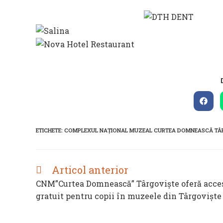
Open
in
a
new
ETICHETE
:
COMPLEXUL NAȚIONAL MUZEAL CURTEA DOMNEASCĂ TÂ
wind
Articol anterior
READ
MORE
CNM”Curtea Domnească” Târgoviște oferă acce
ARTICLES
gratuit pentru copii în muzeele din Târgovişte