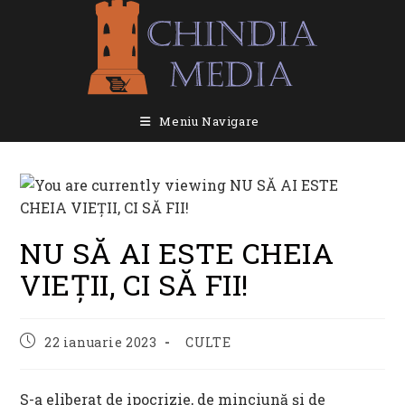
Skip
to
content
Meniu Navigare
NU SĂ AI ESTE CHEIA
VIEȚII, CI SĂ FII!
Post
Post
22 ianuarie 2023
CULTE
published:
category:
S-a eliberat de ipocrizie, de minciună și de