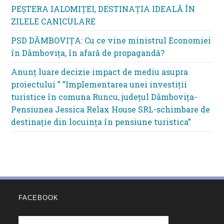
PEȘTERA IALOMIȚEI, DESTINAȚIA IDEALĂ ÎN
ZILELE CANICULARE
PSD DÂMBOVIȚA: Cu ce vine ministrul Economiei
în Dâmbovița, în afară de propagandă?
Anunț luare decizie impact de mediu asupra
proiectului ” ”Implementarea unei investiții
turistice în comuna Runcu, județul Dâmbovița-
Pensiunea Jessica Relax House SRL-schimbare de
destinație din locuința în pensiune turistica”
FACEBOOK