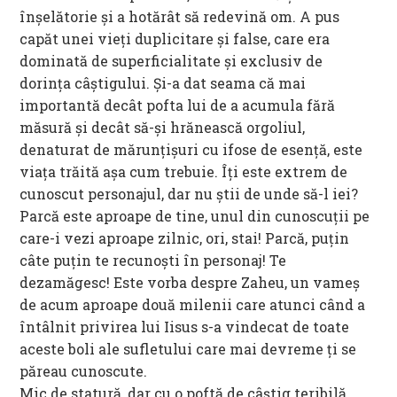
înșelătorie și a hotărât să redevină om. A pus
capăt unei vieți duplicitare și false, care era
dominată de superficialitate și exclusiv de
dorința câștigului. Și-a dat seama că mai
importantă decât pofta lui de a acumula fără
măsură și decât să-și hrănească orgoliul,
denaturat de mărunțișuri cu ifose de esență, este
viața trăită așa cum trebuie. Îți este extrem de
cunoscut personajul, dar nu știi de unde să-l iei?
Parcă este aproape de tine, unul din cunoscuții pe
care-i vezi aproape zilnic, ori, stai! Parcă, puțin
câte puțin te recunoști în personaj! Te
dezamăgesc! Este vorba despre Zaheu, un vameș
de acum aproape două milenii care atunci când a
întâlnit privirea lui Iisus s-a vindecat de toate
aceste boli ale sufletului care mai devreme ți se
păreau cunoscute.
Mic de statură, dar cu o poftă de câștig teribilă,