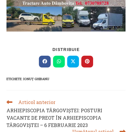
SHARE
DISTRIBUIE
THIS
CONTENT
Opens
Opens
Opens
Opens
in
in
in
in
a
a
a
a
new
new
new
new
ETICHETE
:
IONUȚ GHIBANU
window
window
window
window
Articol anterior
READ
MORE
ARHIEPISCOPIA TÂRGOVIȘTEI: POSTURI
ARTICLES
VACANTE DE PREOT ÎN ARHIEPISCOPIA
TÂRGOVIȘTEI – 6 FEBRUARIE 2023
Următorul articol