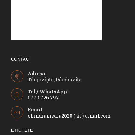
CONTACT
Adresa:
Târgoviște, Dâmbovița
Tel / WhatsApp:
0770 726 797
Opens
Email:
in
chindiamedia2020 ( at ) gmail.com
Opens
your
in
application
your
ETICHETE
applicatio