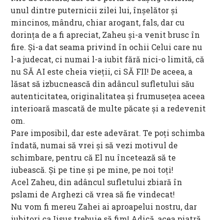
unul dintre puternicii zilei lui, înșelător și
mincinos, mândru, chiar arogant, fals, dar cu
dorința de a fi apreciat, Zaheu și-a venit brusc în
fire. Și-a dat seama privind în ochii Celui care nu
l-a judecat, ci numai l-a iubit fără nici-o limită, că
nu SĂ AI este cheia vieții, ci SĂ FII! De aceea, a
lăsat să izbucnească din adâncul sufletului său
autenticitatea, originalitatea și frumusețea aceea
interioară mascată de multe păcate și a redevenit
om.
Pare imposibil, dar este adevărat. Te poți schimba
îndată, numai să vrei și să vezi motivul de
schimbare, pentru că El nu încetează să te
iubească. Și pe tine și pe mine, pe noi toți!
Acel Zaheu, din adâncul sufletului zbiară în
pslami de Arghezi că vrea să fie vindecat!
Nu vom fi mereu Zahei ai aproapelui nostru, dar
iubitori ca Iisus trebuie să fim! Adică, acea piatră