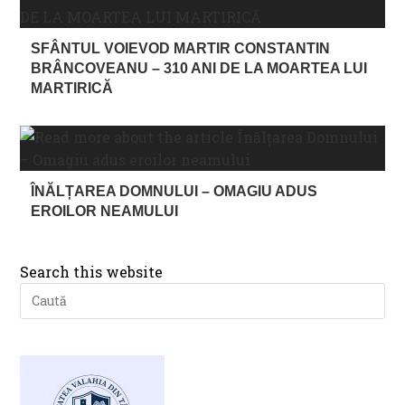
SFÂNTUL VOIEVOD MARTIR CONSTANTIN
BRÂNCOVEANU – 310 ANI DE LA MOARTEA LUI
MARTIRICĂ
ÎNĂLȚAREA DOMNULUI – OMAGIU ADUS
EROILOR NEAMULUI
Search this website
Pre
Es
to
clo
th
se