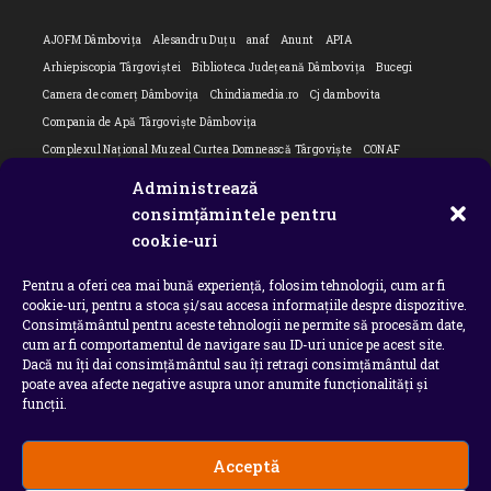
AJOFM Dâmbovița
Alesandru Duțu
anaf
Anunt
APIA
Arhiepiscopia Târgoviștei
Biblioteca Județeană Dâmbovița
Bucegi
Camera de comerț Dâmbovița
Chindiamedia.ro
Cj dambovita
Compania de Apă Târgoviște Dâmbovița
Complexul Național Muzeal Curtea Domnească Târgoviște
CONAF
Cornel Marculescu
Dâmbovița
Editorial
Editorial Cornel Marculescu
Administrează
Editorial literar
Electrica
Flori Bungete
Guvern
consimțămintele pentru
intreruperi energie electrica
ipj dambovita
ISU "Basarab I" Dâmbovița
cookie-uri
ITM Dambovita
JURNAL DE CĂLĂTORIE
Laurențiu Ștefan Szemkovics
Pentru a oferi cea mai bună experiență, folosim tehnologii, cum ar fi
MApN
Ministerul Educației
ministerul sanatatii
Nu-ți uita istoria
cookie-uri, pentru a stoca și/sau accesa informațiile despre dispozitive.
Oana Filip
Prefectura dambovita
Primaria Dragodana
Primaria Lucieni
Consimțământul pentru aceste tehnologii ne permite să procesăm date,
primaria Răzvad
Primaria Ulmi
primăria Târgoviște
PSD Dambovita
cum ar fi comportamentul de navigare sau ID-uri unice pe acest site.
Dacă nu îți dai consimțământul sau îți retragi consimțământul dat
psiholog
Serial
Situatia Covid 19 Dambovita
Situație Covid-19
poate avea afecte negative asupra unor anumite funcționalități și
Universitatea Valahia
funcții.
Acceptă