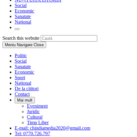
Social
Economic
Sanatate
Național
Toggle
website
Press
Search this website
search
Escape
Meniu Navigare
Close
to
close
Politic
the
Social
search
Sanatate
panel.
Economic
Sport
Național
De la cititori
Contact
Mai mult
Eveniment
Juridic
Cultural
Timp Liber
E-mail: chindiamedia2020@gmail.com
Tel: 0770.726.797