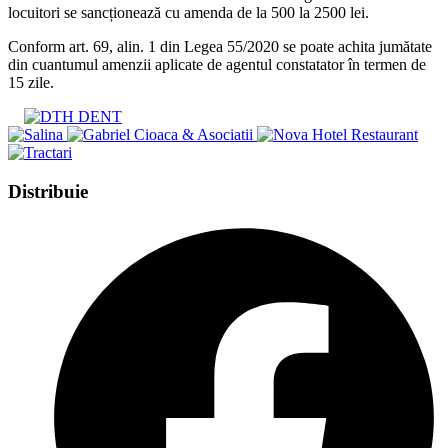
locuitori se sancționează cu amenda de la 500 la 2500 lei.
Conform art. 69, alin. 1 din Legea 55/2020 se poate achita jumătate
din cuantumul amenzii aplicate de agentul constatator în termen de
15 zile.
Share
Distribuie
this
Opens
content
in
a
new
window