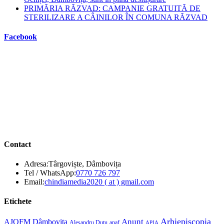
PRIMĂRIA RĂZVAD: CAMPANIE GRATUITĂ DE
STERILIZARE A CÂINILOR ÎN COMUNA RĂZVAD
Facebook
Contact
Adresa:
Târgoviște, Dâmbovița
Opens
Tel / WhatsApp:
0770 726 797
in
Opens
Email:
chindiamedia2020 ( at ) gmail.com
your
in
application
your
Etichete
application
Anunt
Arhiepiscopia
AJOFM Dâmbovița
Alesandru Duțu
anaf
APIA