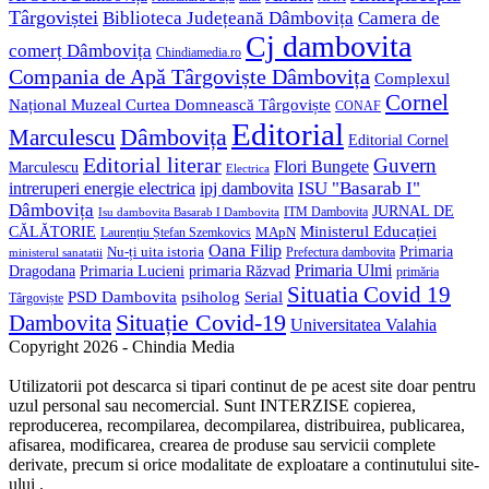
Târgoviștei
Biblioteca Județeană Dâmbovița
Camera de
Cj dambovita
comerț Dâmbovița
Chindiamedia.ro
Compania de Apă Târgoviște Dâmbovița
Complexul
Cornel
Național Muzeal Curtea Domnească Târgoviște
CONAF
Editorial
Dâmbovița
Marculescu
Editorial Cornel
Editorial literar
Guvern
Flori Bungete
Marculescu
Electrica
ISU "Basarab I"
intreruperi energie electrica
ipj dambovita
Dâmbovița
JURNAL DE
ITM Dambovita
Isu dambovita Basarab I Dambovita
Ministerul Educației
CĂLĂTORIE
MApN
Laurențiu Ștefan Szemkovics
Oana Filip
Primaria
Nu-ți uita istoria
ministerul sanatatii
Prefectura dambovita
Primaria Ulmi
Primaria Lucieni
primaria Răzvad
Dragodana
primăria
Situatia Covid 19
psiholog
PSD Dambovita
Serial
Târgoviște
Situație Covid-19
Dambovita
Universitatea Valahia
Copyright 2026 - Chindia Media
Utilizatorii pot descarca si tipari continut de pe acest site doar pentru
uzul personal sau necomercial. Sunt INTERZISE copierea,
reproducerea, recompilarea, decompilarea, distribuirea, publicarea,
afisarea, modificarea, crearea de produse sau servicii complete
derivate, precum si orice modalitate de exploatare a continutului site-
ului .