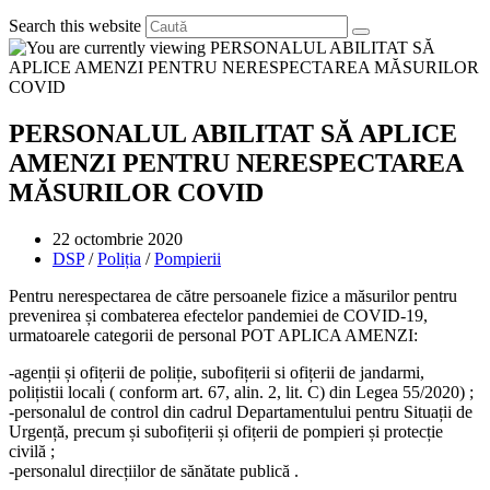
Search this website
PERSONALUL ABILITAT SĂ APLICE
AMENZI PENTRU NERESPECTAREA
MĂSURILOR COVID
Post
22 octombrie 2020
published:
Post
DSP
/
Poliția
/
Pompierii
category:
Pentru nerespectarea de către persoanele fizice a măsurilor pentru
prevenirea și combaterea efectelor pandemiei de COVID-19,
urmatoarele categorii de personal POT APLICA AMENZI:
-agenții și ofițerii de poliție, subofițerii si ofițerii de jandarmi,
polițistii locali ( conform art. 67, alin. 2, lit. C) din Legea 55/2020) ;
-personalul de control din cadrul Departamentului pentru Situații de
Urgență, precum și subofițerii și ofițerii de pompieri și protecție
civilă ;
-personalul direcțiilor de sănătate publică .