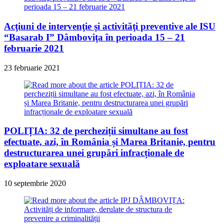
Acţiuni de intervenţie şi activităţi preventive ale ISU
“Basarab I” Dâmboviţa în perioada 15 – 21
februarie 2021
23 februarie 2021
POLIȚIA: 32 de percheziții simultane au fost
efectuate, azi, în România și Marea Britanie, pentru
destructurarea unei grupări infracționale de
exploatare sexuală
10 septembrie 2020