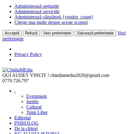
Administrează opțiunile
Administrează serviciile
Administrează vânzătorii {vendor_count}
Citește mai multe despre aceste scopuri
Vezi
Acceptă
Refuză
Vezi preferințele
Salvează preferințele
preferințele
Privacy Policy
Skip
to
QUI AUDET VINCIT !
chindiamedia2020@gmail.com
content
0770.726.797
.
Eveniment
Juridic
Cultural
Timp Liber
Editorial
PSIHOLOG
De la cititori
NU-ȚI UITA ISTORIA