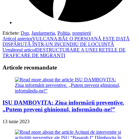
Etichete
:
Dsp
,
Jandarmeria
,
Politia
,
pompierii
Read
Articol anterior
VULCANA BĂI: O PERSOANĂ ESTE DATĂ
DISPĂRUTĂ ÎNTR-UN INCENDIU DE LOCUINȚĂ
more
Următorul articol
DESTRUCTURARE A UNEI RETELE DE
articles
TRAFICARE DE MIGRANTI
Articole recomandate
ISU DAMBOVITA: Ziua informării preventive.
„Putem preveni ghinionul, informându-ne!”
13 iunie 2023