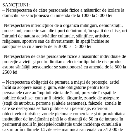
SANCȚIUNI :
– Nerespectarea de către persoanele fizice a măsurilor de izolare la
domiciliu se sancționează cu amendă de la 1000 la 5 000 lei .
-Nerespectarea interdicțiilor de a organiza mitinguri, demonstrații,
procesiuni, concerte sau alte tipuri de întruniri, în spații deschise, ori
întruniri de natura activităților culturale, științifice, artistice,
religioase, sportive sau de divertisment, în spații închise se
sancționează cu amendă de la 3000 la 15 000 lei .
-Nerespectarea de către persoanele fizice a măsurilor individuale de
protecție a vieții și pentru limitarea efectelor tipului de risc produs
asupra sănătății persoanelor se sancționează cu amenda de la 500 la
2500 lei .
– Nerspectarea obligației de purtarea a măștii de protecție, astfel
încât să acopere nasul și gura, este obligatorie pentru toate
persoanele care au împlinit vârsta de 5 ani, prezente în spațiile
publice deschise, cum ar fi piețele, târgurile, zonele de așteptare
(stații de autobuz, peroane și altele asemenea), falezele, zonele în
care se desfășoară serbări publice sau pelerinaje, exteriorul
obiectivelor turistice, zonele pietonale comerciale și în proximitatea
instituțiilor de învățământ până la o distanță de 50 m de intrarea în
perimetrul școlii în județele/localitățile unde incidența cumulată a
cazurilor în ultimele 14 zile este mai mică sau egală cu 3/1.000 de