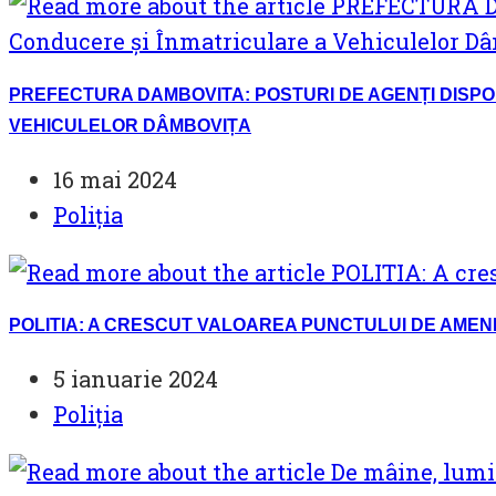
PREFECTURA DAMBOVITA: POSTURI DE AGENȚI DISPO
VEHICULELOR DÂMBOVIȚA
Post
16 mai 2024
published:
Post
Poliția
category:
POLITIA: A CRESCUT VALOAREA PUNCTULUI DE AME
Post
5 ianuarie 2024
published:
Post
Poliția
category: