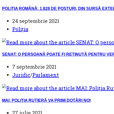
POLIȚIA ROMÂNĂ: 1.828 DE POSTURI, DIN SURSĂ EX
Post
24 septembrie 2021
published:
Post
Poliția
category:
SENAT: O PERSOANĂ POATE FI REȚINUTĂ PENTRU VERI
Post
7 septembrie 2021
published:
Post
Juridic
/
Parlament
category:
MAI: POLIȚIA RUTIERĂ VA PRIMI DOTĂRI NOI
Post
27 iulie 2021