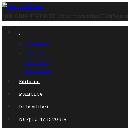
Skip
to
QUI AUDET VINCIT !
chindiamedia2020@gma
content
.
EVENIMENT
JURIDIC
CULTURAL
TIMP LIBER
Editorial
PSIHOLOG
De la cititori
NU-ȚI UITA ISTORIA