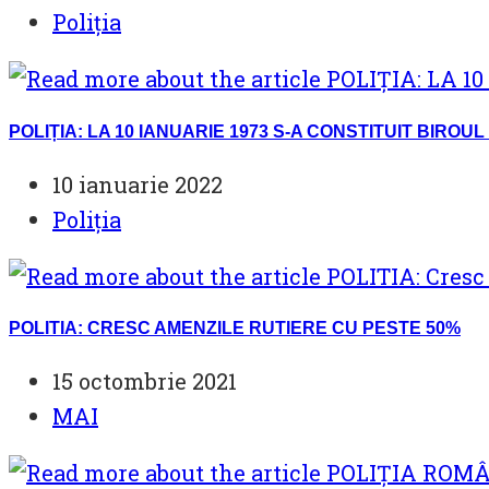
published:
Post
Poliția
category:
POLIȚIA: LA 10 IANUARIE 1973 S-A CONSTITUIT BIROU
Post
10 ianuarie 2022
published:
Post
Poliția
category:
POLITIA: CRESC AMENZILE RUTIERE CU PESTE 50%
Post
15 octombrie 2021
published:
Post
MAI
category: