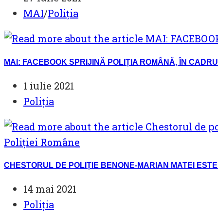
published:
Post
MAI
/
Poliția
category:
MAI: FACEBOOK SPRIJINĂ POLIȚIA ROMÂNĂ, ÎN CADR
Post
1 iulie 2021
published:
Post
Poliția
category:
CHESTORUL DE POLIȚIE BENONE-MARIAN MATEI ESTE
Post
14 mai 2021
published:
Post
Poliția