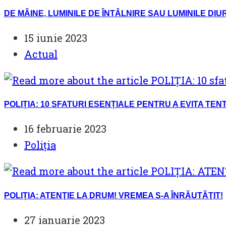
DE MÂINE, LUMINILE DE ÎNTÂLNIRE SAU LUMINILE DI
Post
15 iunie 2023
published:
Post
Actual
category:
POLIȚIA: 10 SFATURI ESENȚIALE PENTRU A EVITA TE
Post
16 februarie 2023
published:
Post
Poliția
category:
POLIȚIA: ATENŢIE LA DRUM! VREMEA S-A ÎNRĂUTĂŢIT!
Post
27 ianuarie 2023