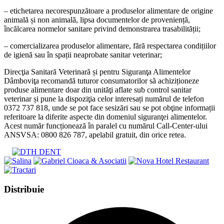
– etichetarea necorespunzătoare a produselor alimentare de origine
animală și non animală, lipsa documentelor de proveniență,
încălcarea normelor sanitare privind demonstrarea trasabilității;
– comercializarea produselor alimentare, fără respectarea condițiilor
de igienă sau în spații neaprobate sanitar veterinar;
Direcţia Sanitară Veterinară și pentru Siguranţa Alimentelor
Dâmboviţa recomandă tuturor consumatorilor să achiziționeze
produse alimentare doar din unităţi aflate sub control sanitar
veterinar și pune la dispoziţia celor interesați numărul de telefon
0372 737 818, unde se pot face sesizări sau se pot obţine informații
referitoare la diferite aspecte din domeniul siguranţei alimentelor.
Acest număr funcționează în paralel cu numărul Call-Center-ului
ANSVSA: 0800 826 787, apelabil gratuit, din orice retea.
Share
Distribuie
this
Opens
content
in