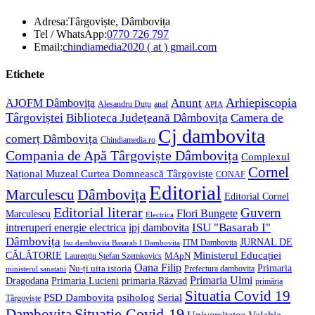
Adresa:
Târgoviște, Dâmbovița
Opens
Tel / WhatsApp:
0770 726 797
in
Opens
Email:
chindiamedia2020 ( at ) gmail.com
your
in
application
your
Etichete
application
Anunt
Arhiepiscopia
AJOFM Dâmbovița
Alesandru Duțu
anaf
APIA
Târgoviștei
Biblioteca Județeană Dâmbovița
Camera de
Cj dambovita
comerț Dâmbovița
Chindiamedia.ro
Compania de Apă Târgoviște Dâmbovița
Complexul
Cornel
Național Muzeal Curtea Domnească Târgoviște
CONAF
Editorial
Dâmbovița
Marculescu
Editorial Cornel
Editorial literar
Guvern
Flori Bungete
Marculescu
Electrica
ISU "Basarab I"
intreruperi energie electrica
ipj dambovita
Dâmbovița
JURNAL DE
ITM Dambovita
Isu dambovita Basarab I Dambovita
Ministerul Educației
CĂLĂTORIE
MApN
Laurențiu Ștefan Szemkovics
Oana Filip
Primaria
Nu-ți uita istoria
ministerul sanatatii
Prefectura dambovita
Primaria Ulmi
Primaria Lucieni
primaria Răzvad
Dragodana
primăria
Situatia Covid 19
psiholog
PSD Dambovita
Serial
Târgoviște
Situație Covid-19
Dambovita