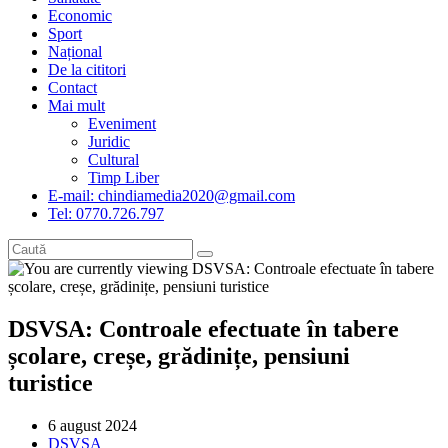
Economic
Sport
Național
De la cititori
Contact
Mai mult
Eveniment
Juridic
Cultural
Timp Liber
E-mail: chindiamedia2020@gmail.com
Tel: 0770.726.797
DSVSA: Controale efectuate în tabere
școlare, creșe, grădinițe, pensiuni
turistice
Post
6 august 2024
published:
Post
DSVSA