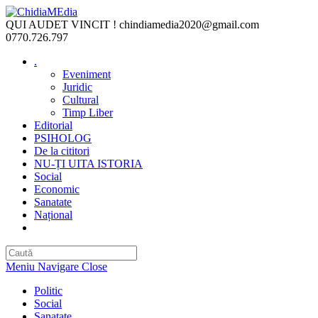
Skip
to
QUI AUDET VINCIT !
chindiamedia2020@gmail.com
content
0770.726.797
.
Eveniment
Juridic
Cultural
Timp Liber
Editorial
PSIHOLOG
De la cititori
NU-ȚI UITA ISTORIA
Social
Economic
Sanatate
Național
Toggle
website
search
Meniu Navigare
Close
Politic
Social
Sanatate