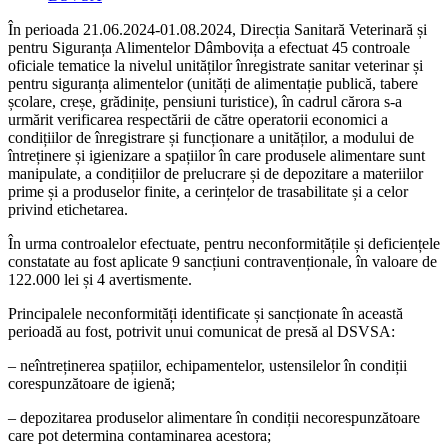
category:
În perioada 21.06.2024-01.08.2024, Direcția Sanitară Veterinară și
pentru Siguranța Alimentelor Dâmbovița a efectuat 45 controale
oficiale tematice la nivelul unităților înregistrate sanitar veterinar și
pentru siguranța alimentelor (unități de alimentație publică, tabere
școlare, creșe, grădinițe, pensiuni turistice), în cadrul cărora s-a
urmărit verificarea respectării de către operatorii economici a
condițiilor de înregistrare și funcționare a unităților, a modului de
întreținere și igienizare a spațiilor în care produsele alimentare sunt
manipulate, a condițiilor de prelucrare și de depozitare a materiilor
prime și a produselor finite, a cerințelor de trasabilitate și a celor
privind etichetarea.
În urma controalelor efectuate, pentru neconformitățile și deficiențele
constatate au fost aplicate 9 sancțiuni contravenționale, în valoare de
122.000 lei și 4 avertismente.
Principalele neconformități identificate și sancționate în această
perioadă au fost, potrivit unui comunicat de presă al DSVSA:
– neîntreținerea spațiilor, echipamentelor, ustensilelor în condiții
corespunzătoare de igienă;
– depozitarea produselor alimentare în condiții necorespunzătoare
care pot determina contaminarea acestora;