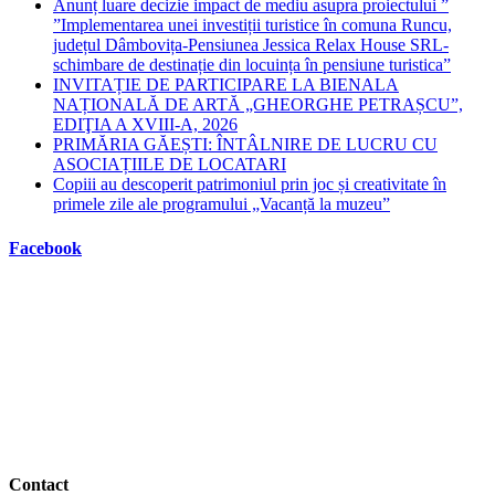
Anunț luare decizie impact de mediu asupra proiectului ”
”Implementarea unei investiții turistice în comuna Runcu,
județul Dâmbovița-Pensiunea Jessica Relax House SRL-
schimbare de destinație din locuința în pensiune turistica”
INVITAȚIE DE PARTICIPARE LA BIENALA
NAȚIONALĂ DE ARTĂ „GHEORGHE PETRAȘCU”,
EDIŢIA A XVIII-A, 2026
PRIMĂRIA GĂEȘTI: ÎNTÂLNIRE DE LUCRU CU
ASOCIAȚIILE DE LOCATARI
Copiii au descoperit patrimoniul prin joc și creativitate în
primele zile ale programului „Vacanță la muzeu”
Facebook
Contact