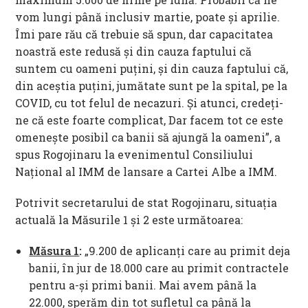
vom lungi până inclusiv martie, poate și aprilie.
Îmi pare rău că trebuie să spun, dar capacitatea
noastră este redusă și din cauza faptului că
suntem cu oameni puțini, și din cauza faptului că,
din aceștia puțini, jumătate sunt pe la spital, pe la
COVID, cu tot felul de necazuri. Și atunci, credeți-
ne că este foarte complicat, Dar facem tot ce este
omenește posibil ca banii să ajungă la oameni”, a
spus Rogojinaru la evenimentul Consiliului
Național al IMM de lansare a Cartei Albe a IMM.
Potrivit secretarului de stat Rogojinaru, situația
actuală la Măsurile 1 și 2 este următoarea:
Măsura 1
:
„9.200 de aplicanți care au primit deja
banii, în jur de 18.000 care au primit contractele
pentru a-și primi banii. Mai avem până la
22.000, sperăm din tot sufletul ca până la