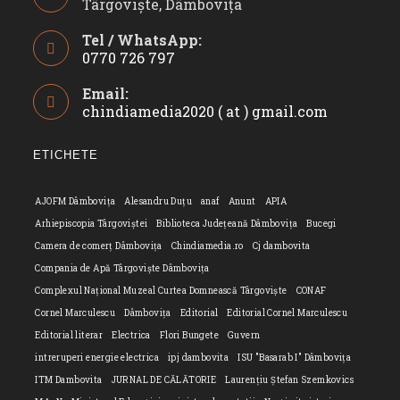
Târgoviște, Dâmbovița
Tel / WhatsApp:
0770 726 797
Opens
Email:
in
chindiamedia2020 ( at ) gmail.com
Opens
your
in
application
your
ETICHETE
applicatio
AJOFM Dâmbovița
Alesandru Duțu
anaf
Anunt
APIA
Arhiepiscopia Târgoviștei
Biblioteca Județeană Dâmbovița
Bucegi
Camera de comerț Dâmbovița
Chindiamedia.ro
Cj dambovita
Compania de Apă Târgoviște Dâmbovița
Complexul Național Muzeal Curtea Domnească Târgoviște
CONAF
Cornel Marculescu
Dâmbovița
Editorial
Editorial Cornel Marculescu
Editorial literar
Electrica
Flori Bungete
Guvern
intreruperi energie electrica
ipj dambovita
ISU "Basarab I" Dâmbovița
ITM Dambovita
JURNAL DE CĂLĂTORIE
Laurențiu Ștefan Szemkovics