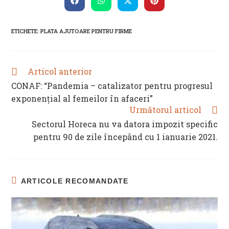
CONTENT
Opens
Opens
Opens
Opens
in
in
in
in
a
a
a
a
new
new
new
new
ETICHETE
:
PLATA AJUTOARE PENTRU FIRME
window
window
window
window
Articol anterior
READ
MORE
CONAF: “Pandemia – catalizator pentru progresul
ARTICLES
exponențial al femeilor în afaceri”
Următorul articol
Sectorul Horeca nu va datora impozit specific
pentru 90 de zile începând cu 1 ianuarie 2021.
ARTICOLE RECOMANDATE