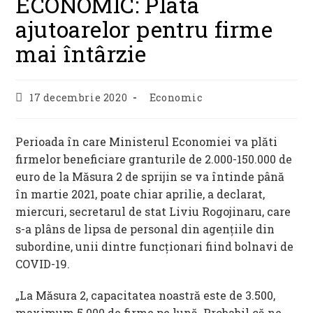
ECONOMIC: Plata
ajutoarelor pentru firme
mai întârzie
Post
Post
17 decembrie 2020
Economic
published:
category:
Perioada în care Ministerul Economiei va plăti
firmelor beneficiare granturile de 2.000-150.000 de
euro de la Măsura 2 de sprijin se va întinde până
în martie 2021, poate chiar aprilie, a declarat,
miercuri, secretarul de stat Liviu Rogojinaru, care
s-a plâns de lipsa de personal din agențiile din
subordine, unii dintre funcționari fiind bolnavi de
COVID-19.
„La Măsura 2, capacitatea noastră este de 3.500,
maximum 5.000 de firme pe lună. Probabil că ne