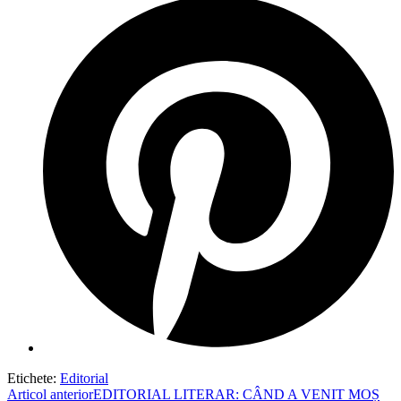
in
a
new
window
Etichete
:
Editorial
Read
Articol anterior
EDITORIAL LITERAR: CÂND A VENIT MOȘ