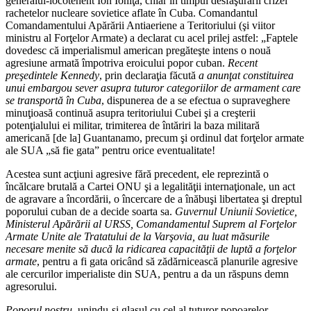
generalul-locotenent Ion Ioniţă, chiar în timpul desfăşurării crizei
rachetelor nucleare sovietice aflate în Cuba. Comandantul
Comandamentului Apărării Antiaeriene a Teritoriului (şi viitor
ministru al Forţelor Armate) a declarat cu acel prilej astfel: „Faptele
dovedesc că imperialismul american pregăteşte intens o nouă
agresiune armată împotriva eroicului popor cuban.
Recent
preşedintele Kennedy
, prin declaraţia făcută
a anunţat constituirea
unui embargou sever asupra tuturor categoriilor de armament care
se transportă în Cuba
, dispunerea de a se efectua o supraveghere
minuţioasă continuă asupra teritoriului Cubei şi a creşterii
potenţialului ei militar, trimiterea de întăriri la baza militară
americană [de la] Guantanamo, precum şi ordinul dat forţelor armate
ale SUA „să fie gata” pentru orice eventualitate!
Acestea sunt acţiuni agresive fără precedent, ele reprezintă o
încălcare brutală a Cartei ONU şi a legalităţii internaţionale, un act
de agravare a încordării, o încercare de a înăbuşi libertatea şi dreptul
poporului cuban de a decide soarta sa.
Guvernul Uniunii Sovietice,
Ministerul Apărării al URSS, Comandamentul Suprem al Forţelor
Armate Unite ale Tratatului de la Varşovia, au luat măsurile
necesare menite să ducă la ridicarea capacităţii de luptă a forţelor
armate
, pentru a fi gata oricând să zădărnicească planurile agresive
ale cercurilor imperialiste din SUA, pentru a da un răspuns demn
agresorului.
Poporul nostru
, unindu-şi glasul cu cel al tuturor popoarelor