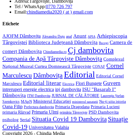
Adresa:
Târgoviște, Dâmbovița
Opens
Tel / WhatsApp:
0770 726 797
in
Opens
Email:
chindiamedia2020 ( at ) gmail.com
your
in
application
your
Etichete
application
Anunt
Arhiepiscopia
AJOFM Dâmbovița
Alesandru Duțu
anaf
APIA
Târgoviștei
Biblioteca Județeană Dâmbovița
Camera de
Bucegi
Cj dambovita
comerț Dâmbovița
Chindiamedia.ro
Compania de Apă Târgoviște Dâmbovița
Complexul
Cornel
Național Muzeal Curtea Domnească Târgoviște
CONAF
Editorial
Dâmbovița
Marculescu
Editorial Cornel
Editorial literar
Guvern
Flori Bungete
Marculescu
Electrica
ISU "Basarab I"
intreruperi energie electrica
ipj dambovita
Dâmbovița
JURNAL DE CĂLĂTORIE
Laurențiu Ștefan
ITM Dambovita
Ministerul Educației
MApN
Szemkovics
Nu-ți uita istoria
ministerul sanatatii
Oana Filip
Primaria Lucieni
Primaria Dragodana
Prefectura dambovita
Primaria Ulmi
primaria Răzvad
PSD Dambovita
primăria Târgoviște
Situație
Situatia Covid 19 Dambovita
psiholog
Serial
Covid-19
Universitatea Valahia
Copyright 2026 - Chindia Media