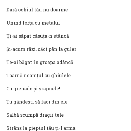
Dară ochiul tău nu doarme
Unind forța cu metalul
Ți-ai săpat căsuța-n stâncă
Și-acum râzi, căci pân la guler
Te-ai băgat în groapa adâncă
Toarnă neamțul cu ghiulele
Cu grenade și șrapnele!
Tu gândești să faci din ele
Salbă scumpă dragii tele
Strâns la pieptul tău ți-I arma