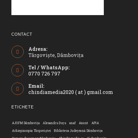
CONTACT
Adresa:
Târgoviște, Dâmbovița
Tel / WhatsApp:
0770 726 797
Opens
Email:
in
chindiamedia2020 ( at ) gmail.com
Opens
your
in
application
your
ETICHETE
applicatio
AJOFM Dâmbovița
Alesandru Duțu
anaf
Anunt
APIA
Arhiepiscopia Târgoviștei
Biblioteca Județeană Dâmbovița