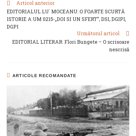
Articol anterior
READ
MORE
EDITORIALUL LU` MOCEANU: O FOARTE SCURTĂ
ARTICLES
ISTORIE A UM 0215-„DOI SI UN SFERT”, DSI, DGIPI,
DGPI
Următorul articol
EDITORIAL LITERAR: Flori Bungete – O scrisoare
nescrisă
ARTICOLE RECOMANDATE