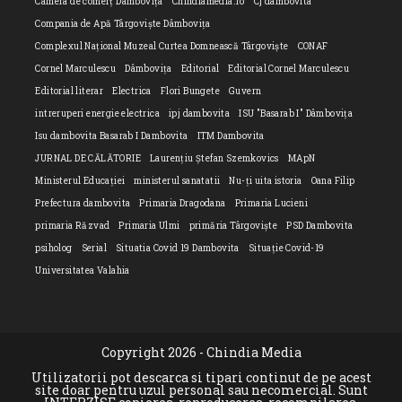
Camera de comerț Dâmbovița
Chindiamedia.ro
Cj dambovita
Compania de Apă Târgoviște Dâmbovița
Complexul Național Muzeal Curtea Domnească Târgoviște
CONAF
Cornel Marculescu
Dâmbovița
Editorial
Editorial Cornel Marculescu
Editorial literar
Electrica
Flori Bungete
Guvern
intreruperi energie electrica
ipj dambovita
ISU "Basarab I" Dâmbovița
Isu dambovita Basarab I Dambovita
ITM Dambovita
JURNAL DE CĂLĂTORIE
Laurențiu Ștefan Szemkovics
MApN
Ministerul Educației
ministerul sanatatii
Nu-ți uita istoria
Oana Filip
Prefectura dambovita
Primaria Dragodana
Primaria Lucieni
primaria Răzvad
Primaria Ulmi
primăria Târgoviște
PSD Dambovita
psiholog
Serial
Situatia Covid 19 Dambovita
Situație Covid-19
Universitatea Valahia
Copyright 2026 - Chindia Media
Utilizatorii pot descarca si tipari continut de pe acest
site doar pentru uzul personal sau necomercial. Sunt