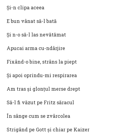
Și-n clipa aceea
E bun vânat să-l bată
Și n-o să-l las nevătămat
Apucai arma cu-ndârjire
Fixând-o bine, strâns la piept
Și apoi oprindu-mi respirarea
Am tras și glonțul merse drept
Să-l fi văzut pe Fritz săracul
În sânge cum se zvârcolea
Strigând pe Gott și chiar pe Kaizer