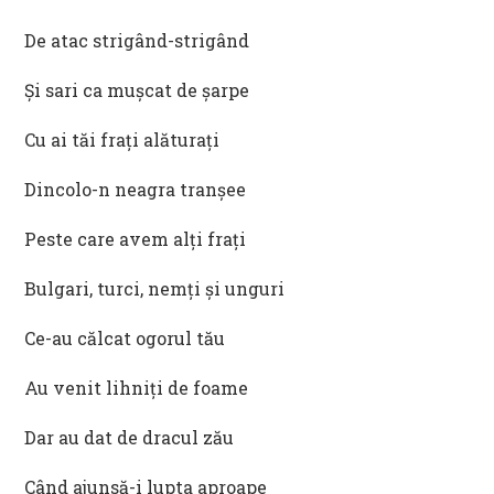
De atac strigând-strigând
Și sari ca mușcat de șarpe
Cu ai tăi frați alăturați
Dincolo-n neagra tranșee
Peste care avem alți frați
Bulgari, turci, nemți și unguri
Ce-au călcat ogorul tău
Au venit lihniți de foame
Dar au dat de dracul zău
Când ajunsă-i lupta aproape