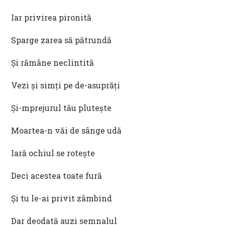
Iar privirea pironită
Sparge zarea să pătrundă
Și rămâne neclintită
Vezi și simți pe de-asuprăți
Și-mprejurul tău plutește
Moartea-n văi de sânge udă
Iară ochiul se rotește
Deci acestea toate fură
Și tu le-ai privit zâmbind
Dar deodată auzi semnalul