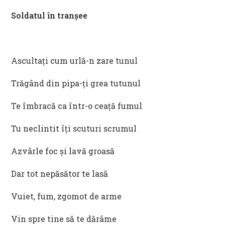
Soldatul în tranșee
Ascultați cum urlă-n zare tunul
Trăgând din pipa-ți grea tutunul
Te îmbracă ca într-o ceață fumul
Tu neclintit îți scuturi scrumul
Azvârle foc și lavă groasă
Dar tot nepăsător te lasă
Vuiet, fum, zgomot de arme
Vin spre tine să te dărâme