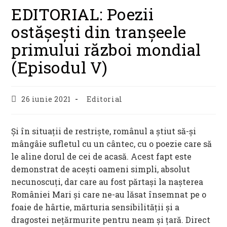
EDITORIAL: Poezii
ostășești din tranșeele
primului război mondial
(Episodul V)
Post
Post
26 iunie 2021
Editorial
published:
category:
Și în situații de restriște, românul a știut să-și
mângâie sufletul cu un cântec, cu o poezie care să
le aline dorul de cei de acasă. Acest fapt este
demonstrat de acești oameni simpli, absolut
necunoscuți, dar care au fost părtași la nașterea
României Mari și care ne-au lăsat însemnat pe o
foaie de hârtie, mărturia sensibilității și a
dragostei nețărmurite pentru neam și țară. Direct