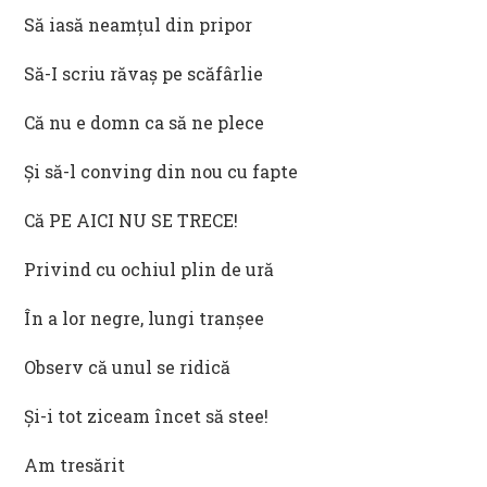
Să iasă neamțul din pripor
Să-I scriu răvaș pe scăfârlie
Că nu e domn ca să ne plece
Și să-l conving din nou cu fapte
Că PE AICI NU SE TRECE!
Privind cu ochiul plin de ură
În a lor negre, lungi tranșee
Observ că unul se ridică
Și-i tot ziceam încet să stee!
Am tresărit