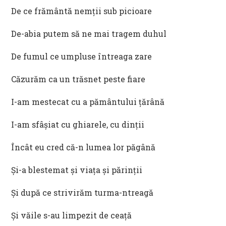
De ce frământă nemții sub picioare
De-abia putem să ne mai tragem duhul
De fumul ce umpluse întreaga zare
Căzurăm ca un trăsnet peste fiare
I-am mestecat cu a pământului țărână
I-am sfâșiat cu ghiarele, cu dinții
Încât eu cred că-n lumea lor păgână
Și-a blestemat și viața și părinții
Și după ce strivirăm turma-ntreagă
Și văile s-au limpezit de ceață