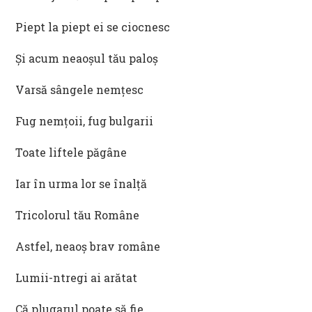
Piept la piept ei se ciocnesc
Și acum neaoșul tău paloș
Varsă sângele nemțesc
Fug nemțoii, fug bulgarii
Toate liftele păgâne
Iar în urma lor se înalță
Tricolorul tău Române
Astfel, neaoș brav române
Lumii-ntregi ai arătat
Că plugarul poate să fie