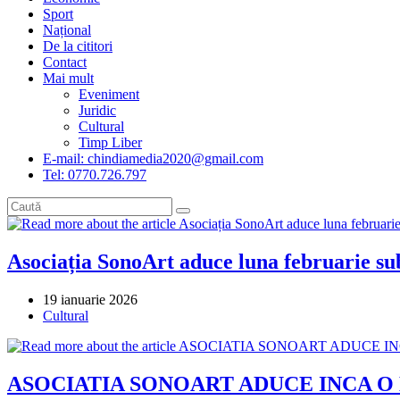
Sport
Național
De la cititori
Contact
Mai mult
Eveniment
Juridic
Cultural
Timp Liber
E-mail: chindiamedia2020@gmail.com
Tel: 0770.726.797
Asociația SonoArt aduce luna februarie su
Post
19 ianuarie 2026
published:
Post
Cultural
category:
ASOCIATIA SONOART ADUCE INCA O