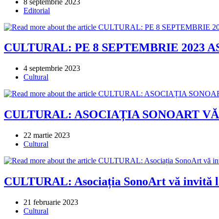
Post
8 septembrie 2023
published:
Post
Editorial
category:
CULTURAL: PE 8 SEPTEMBRIE 2023 
Post
4 septembrie 2023
published:
Post
Cultural
category:
CULTURAL: ASOCIAȚIA SONOART VĂ
Post
22 martie 2023
published:
Post
Cultural
category:
CULTURAL: Asociația SonoArt vă invită l
Post
21 februarie 2023
published:
Post
Cultural