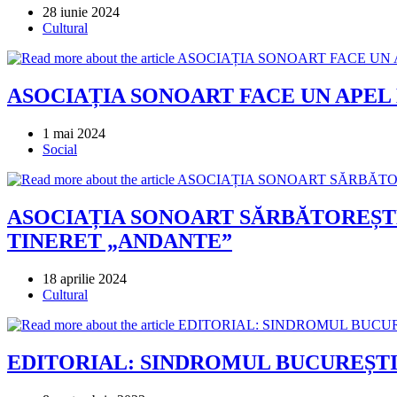
Post
28 iunie 2024
published:
Post
Cultural
category:
ASOCIAȚIA SONOART FACE UN APEL
Post
1 mai 2024
published:
Post
Social
category:
ASOCIAȚIA SONOART SĂRBĂTOREȘTE 
TINERET „ANDANTE”
Post
18 aprilie 2024
published:
Post
Cultural
category:
EDITORIAL: SINDROMUL BUCUREȘTI