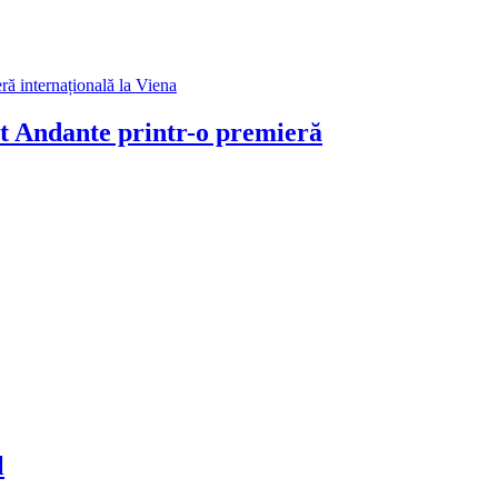
et Andante printr-o premieră
l