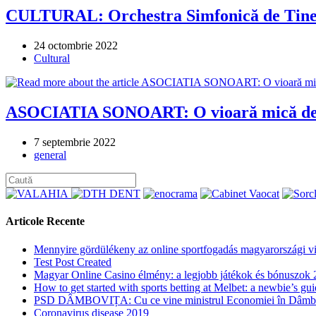
CULTURAL: Orchestra Simfonică de Tiner
Post
24 octombrie 2022
published:
Post
Cultural
category:
ASOCIATIA SONOART: O vioară mică de
Post
7 septembrie 2022
published:
Post
general
category:
Articole Recente
Mennyire gördülékeny az online sportfogadás magyarországi vi
Test Post Created
Magyar Online Casino élmény: a legjobb játékok és bónuszok
How to get started with sports betting at Melbet: a newbie’s gu
PSD DÂMBOVIȚA: Cu ce vine ministrul Economiei în Dâmbovi
Coronavirus disease 2019