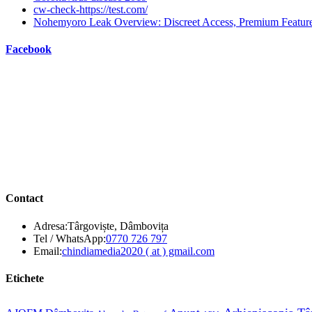
cw-check-https://test.com/
Nohemyoro Leak Overview: Discreet Access, Premium Featur
Facebook
Contact
Adresa:
Târgoviște, Dâmbovița
Opens
Tel / WhatsApp:
0770 726 797
in
Opens
Email:
chindiamedia2020 ( at ) gmail.com
your
in
application
your
Etichete
application