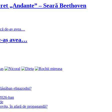
et „Andante” – Seară Beethoven
-aș avea…
lágában eligazodni?
 2026-ban
ide
ța, în afară de propagandă?