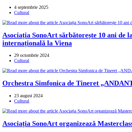
Post
4 septembrie 2025
published:
Post
Cultural
category:
Asociația SonoArt sărbătorește 10 ani de l
internațională la Viena
Post
29 octombrie 2024
published:
Post
Cultural
category:
Orchestra Simfonica de Tineret „ANDANTE
Post
23 august 2024
published:
Post
Cultural
category:
Asociația SonoArt organizează Masterclass