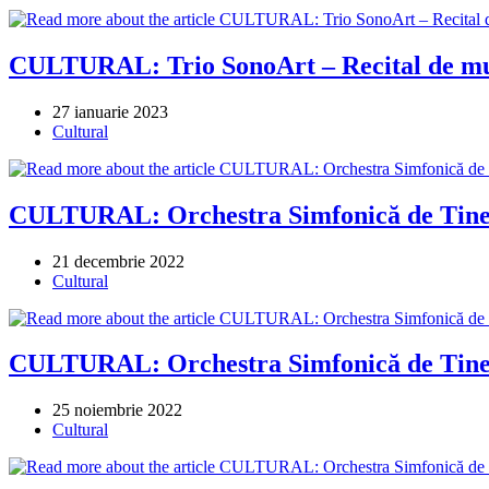
category:
CULTURAL: Trio SonoArt – Recital de mu
Post
27 ianuarie 2023
published:
Post
Cultural
category:
CULTURAL: Orchestra Simfonică de Tiner
Post
21 decembrie 2022
published:
Post
Cultural
category:
CULTURAL: Orchestra Simfonică de Tine
Post
25 noiembrie 2022
published:
Post
Cultural
category: