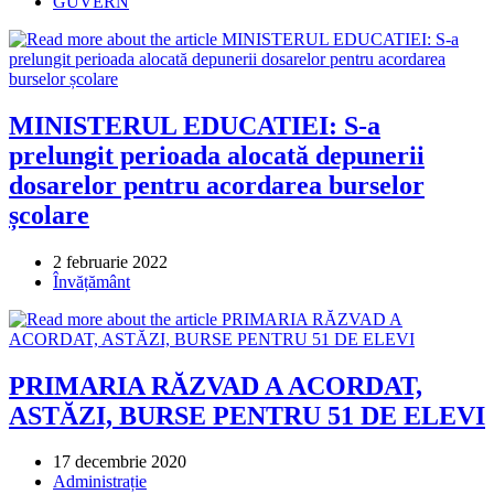
published:
Post
GUVERN
category:
MINISTERUL EDUCATIEI: S-a
prelungit perioada alocată depunerii
dosarelor pentru acordarea burselor
școlare
Post
2 februarie 2022
published:
Post
Învățământ
category:
PRIMARIA RĂZVAD A ACORDAT,
ASTĂZI, BURSE PENTRU 51 DE ELEVI
Post
17 decembrie 2020
published:
Post
Administrație