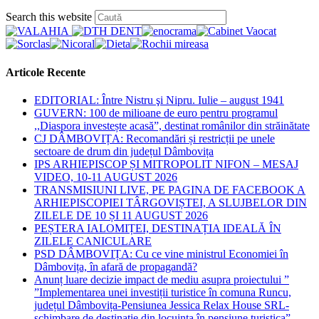
category:
Press
Search this website
Escape
to
close
the
Articole Recente
search
panel.
EDITORIAL: Între Nistru şi Nipru. Iulie – august 1941
GUVERN: 100 de milioane de euro pentru programul
,,Diaspora investește acasă”, destinat românilor din străinătate
CJ DÂMBOVIȚA: Recomandări și restricții pe unele
sectoare de drum din județul Dâmbovița
IPS ARHIEPISCOP ȘI MITROPOLIT NIFON – MESAJ
VIDEO, 10-11 AUGUST 2026
TRANSMISIUNI LIVE, PE PAGINA DE FACEBOOK A
ARHIEPISCOPIEI TÂRGOVIȘTEI, A SLUJBELOR DIN
ZILELE DE 10 ȘI 11 AUGUST 2026
PEȘTERA IALOMIȚEI, DESTINAȚIA IDEALĂ ÎN
ZILELE CANICULARE
PSD DÂMBOVIȚA: Cu ce vine ministrul Economiei în
Dâmbovița, în afară de propagandă?
Anunț luare decizie impact de mediu asupra proiectului ”
”Implementarea unei investiții turistice în comuna Runcu,
județul Dâmbovița-Pensiunea Jessica Relax House SRL-
schimbare de destinație din locuința în pensiune turistica”