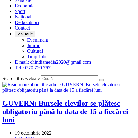
Sanatate
panel.
Economic
Sport
Național
De la cititori
Contact
Mai mult
Eveniment
Juridic
Cultural
Timp Liber
E-mail: chindiamedia2020@gmail.com
Tel: 0770.726.797
Search this website
GUVERN: Bursele elevilor se plătesc
obligatoriu până la data de 15 a fiecărei
luni
Post
19 octombrie 2022