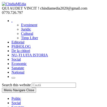
Skip
to
QUI AUDET VINCIT !
chindiamedia2020@gmail.com
content
0770.726.797
.
Eveniment
Juridic
Cultural
Timp Liber
Editorial
PSIHOLOG
De la cititori
NU-ȚI UITA ISTORIA
Social
Economic
Sanatate
Național
Toggle
website
Press
Search this website
search
Escape
Meniu Navigare
Close
to
close
Politic
the
Social
search