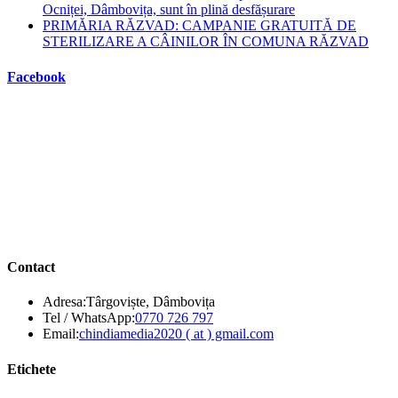
Ocniței, Dâmbovița, sunt în plină desfășurare
PRIMĂRIA RĂZVAD: CAMPANIE GRATUITĂ DE
STERILIZARE A CÂINILOR ÎN COMUNA RĂZVAD
Facebook
Contact
Adresa:
Târgoviște, Dâmbovița
Opens
Tel / WhatsApp:
0770 726 797
in
Opens
Email:
chindiamedia2020 ( at ) gmail.com
your
in
application
your
Etichete
application