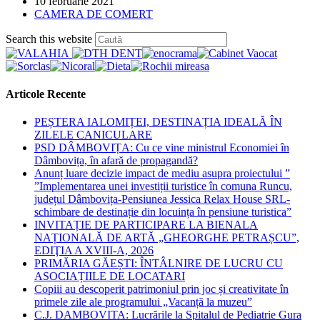
Post
10 februarie 2021
published:
Post
CAMERA DE COMERT
category:
Press
Search this website
Escape
to
close
the
Articole Recente
search
panel.
PEȘTERA IALOMIȚEI, DESTINAȚIA IDEALĂ ÎN
ZILELE CANICULARE
PSD DÂMBOVIȚA: Cu ce vine ministrul Economiei în
Dâmbovița, în afară de propagandă?
Anunț luare decizie impact de mediu asupra proiectului ”
”Implementarea unei investiții turistice în comuna Runcu,
județul Dâmbovița-Pensiunea Jessica Relax House SRL-
schimbare de destinație din locuința în pensiune turistica”
INVITAȚIE DE PARTICIPARE LA BIENALA
NAȚIONALĂ DE ARTĂ „GHEORGHE PETRAȘCU”,
EDIŢIA A XVIII-A, 2026
PRIMĂRIA GĂEȘTI: ÎNTÂLNIRE DE LUCRU CU
ASOCIAȚIILE DE LOCATARI
Copiii au descoperit patrimoniul prin joc și creativitate în
primele zile ale programului „Vacanță la muzeu”
C.J. DAMBOVITA: Lucrările la Spitalul de Pediatrie Gura