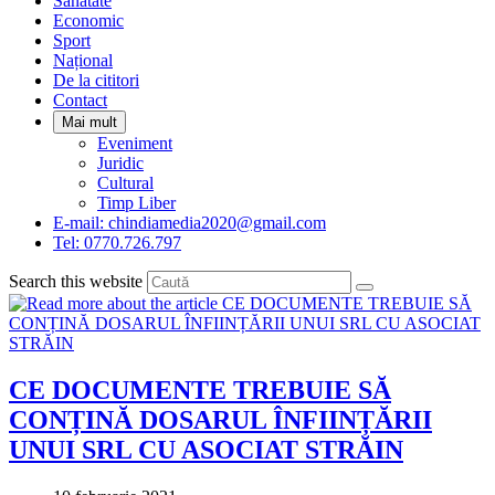
Sanatate
panel.
Economic
Sport
Național
De la cititori
Contact
Mai mult
Eveniment
Juridic
Cultural
Timp Liber
E-mail: chindiamedia2020@gmail.com
Tel: 0770.726.797
Search this website
CE DOCUMENTE TREBUIE SĂ
CONȚINĂ DOSARUL ÎNFIINȚĂRII
UNUI SRL CU ASOCIAT STRĂIN