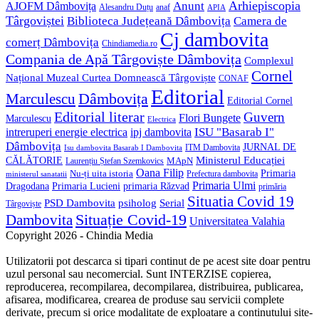
Anunt
Arhiepiscopia
AJOFM Dâmbovița
Alesandru Duțu
anaf
APIA
Târgoviștei
Biblioteca Județeană Dâmbovița
Camera de
Cj dambovita
comerț Dâmbovița
Chindiamedia.ro
Compania de Apă Târgoviște Dâmbovița
Complexul
Cornel
Național Muzeal Curtea Domnească Târgoviște
CONAF
Editorial
Dâmbovița
Marculescu
Editorial Cornel
Editorial literar
Guvern
Flori Bungete
Marculescu
Electrica
ISU "Basarab I"
intreruperi energie electrica
ipj dambovita
Dâmbovița
JURNAL DE
ITM Dambovita
Isu dambovita Basarab I Dambovita
Ministerul Educației
CĂLĂTORIE
MApN
Laurențiu Ștefan Szemkovics
Oana Filip
Primaria
Nu-ți uita istoria
ministerul sanatatii
Prefectura dambovita
Primaria Ulmi
Primaria Lucieni
primaria Răzvad
Dragodana
primăria
Situatia Covid 19
psiholog
PSD Dambovita
Serial
Târgoviște
Situație Covid-19
Dambovita
Universitatea Valahia
Copyright 2026 - Chindia Media
Utilizatorii pot descarca si tipari continut de pe acest site doar pentru
uzul personal sau necomercial. Sunt INTERZISE copierea,
reproducerea, recompilarea, decompilarea, distribuirea, publicarea,
afisarea, modificarea, crearea de produse sau servicii complete
derivate, precum si orice modalitate de exploatare a continutului site-