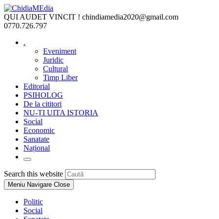
Skip
to
QUI AUDET VINCIT !
chindiamedia2020@gmail.com
content
0770.726.797
.
Eveniment
Juridic
Cultural
Timp Liber
Editorial
PSIHOLOG
De la cititori
NU-ȚI UITA ISTORIA
Social
Economic
Sanatate
Național
Toggle
website
Press
Search this website
search
Escape
Meniu Navigare
Close
to
close
Politic
the
Social
search