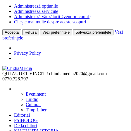
Administrează opțiunile
Administrează serviciile
Administrează vânzătorii {vendor_count}
Citește mai multe despre aceste scopuri
Vezi
Acceptă
Refuză
Vezi preferințele
Salvează preferințele
preferințele
Privacy Policy
Skip
to
QUI AUDET VINCIT !
chindiamedia2020@gmail.com
content
0770.726.797
.
Eveniment
Juridic
Cultural
Timp Liber
Editorial
PSIHOLOG
De la cititori
NU-ȚI UITA ISTORIA