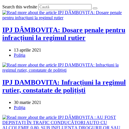
Search this website
IPJ DÂMBOVIȚA: Dosare penale pentru
infracțiuni la regimul rutier
Post
13 aprilie 2021
published:
Post
Poliția
category:
IPJ DAMBOVITA: Infracțiuni la regimul
rutier, constatate de polițiști
Post
30 martie 2021
published:
Post
Poliția
category: