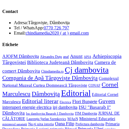
Contact
Adresa:
Târgoviște, Dâmbovița
Opens
Tel / WhatsApp:
0770 726 797
in
Opens
Email:
chindiamedia2020 ( at ) gmail.com
your
in
application
your
Etichete
application
Anunt
Arhiepiscopia
AJOFM Dâmbovița
Alesandru Duțu
anaf
APIA
Târgoviștei
Biblioteca Județeană Dâmbovița
Camera de
Cj dambovita
comerț Dâmbovița
Chindiamedia.ro
Compania de Apă Târgoviște Dâmbovița
Complexul
Cornel
Național Muzeal Curtea Domnească Târgoviște
CONAF
Editorial
Dâmbovița
Marculescu
Editorial Cornel
Editorial literar
Guvern
Flori Bungete
Marculescu
Electrica
ISU "Basarab I"
intreruperi energie electrica
ipj dambovita
Dâmbovița
JURNAL DE
ITM Dambovita
Isu dambovita Basarab I Dambovita
Ministerul Educației
CĂLĂTORIE
MApN
Laurențiu Ștefan Szemkovics
Oana Filip
Primaria
Nu-ți uita istoria
ministerul sanatatii
Prefectura dambovita
Primaria Ulmi
Primaria Lucieni
primaria Răzvad