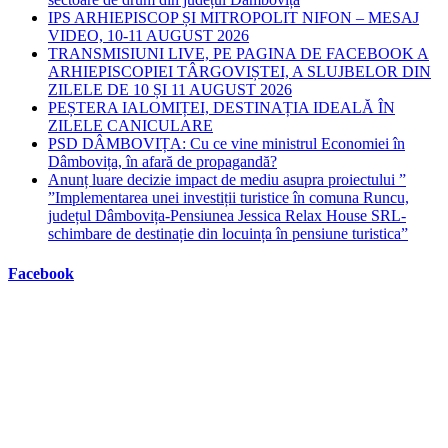
IPS ARHIEPISCOP ȘI MITROPOLIT NIFON – MESAJ
VIDEO, 10-11 AUGUST 2026
TRANSMISIUNI LIVE, PE PAGINA DE FACEBOOK A
ARHIEPISCOPIEI TÂRGOVIȘTEI, A SLUJBELOR DIN
ZILELE DE 10 ȘI 11 AUGUST 2026
PEȘTERA IALOMIȚEI, DESTINAȚIA IDEALĂ ÎN
ZILELE CANICULARE
PSD DÂMBOVIȚA: Cu ce vine ministrul Economiei în
Dâmbovița, în afară de propagandă?
Anunț luare decizie impact de mediu asupra proiectului ”
”Implementarea unei investiții turistice în comuna Runcu,
județul Dâmbovița-Pensiunea Jessica Relax House SRL-
schimbare de destinație din locuința în pensiune turistica”
Facebook