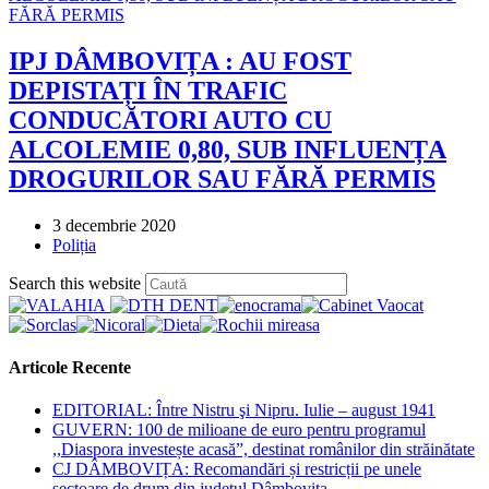
IPJ DÂMBOVIȚA : AU FOST
DEPISTAȚI ÎN TRAFIC
CONDUCĂTORI AUTO CU
ALCOLEMIE 0,80, SUB INFLUENȚA
DROGURILOR SAU FĂRĂ PERMIS
Post
3 decembrie 2020
published:
Post
Poliția
category:
Press
Search this website
Escape
to
close
the
Articole Recente
search
panel.
EDITORIAL: Între Nistru şi Nipru. Iulie – august 1941
GUVERN: 100 de milioane de euro pentru programul
,,Diaspora investește acasă”, destinat românilor din străinătate
CJ DÂMBOVIȚA: Recomandări și restricții pe unele
sectoare de drum din județul Dâmbovița