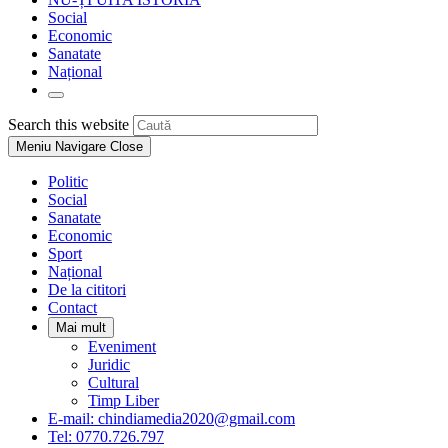
Social
Economic
Sanatate
Național
Toggle
website
Press
Search this website
search
Escape
Meniu Navigare
Close
to
close
Politic
the
Social
search
Sanatate
panel.
Economic
Sport
Național
De la cititori
Contact
Mai mult
Eveniment
Juridic
Cultural
Timp Liber
E-mail: chindiamedia2020@gmail.com
Tel: 0770.726.797