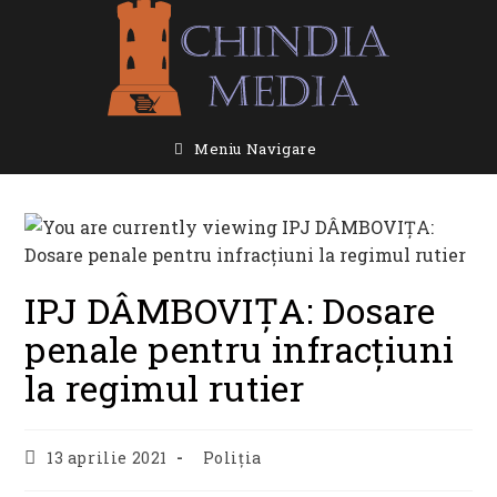
Skip
to
content
Meniu Navigare
IPJ DÂMBOVIȚA: Dosare
penale pentru infracțiuni
la regimul rutier
Post
Post
13 aprilie 2021
Poliția
published:
category: