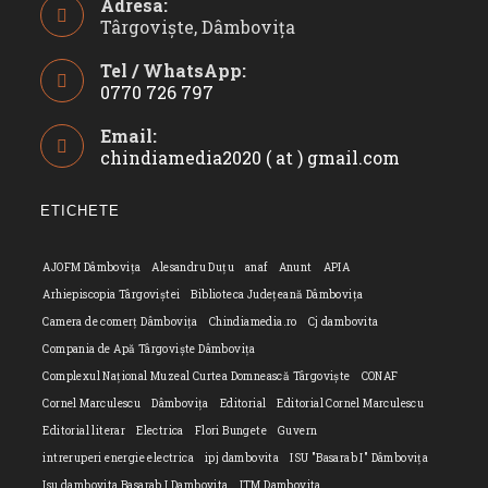
Adresa:
Târgoviște, Dâmbovița
Tel / WhatsApp:
0770 726 797
Opens
Email:
in
chindiamedia2020 ( at ) gmail.com
Opens
your
in
application
your
ETICHETE
applicatio
AJOFM Dâmbovița
Alesandru Duțu
anaf
Anunt
APIA
Arhiepiscopia Târgoviștei
Biblioteca Județeană Dâmbovița
Camera de comerț Dâmbovița
Chindiamedia.ro
Cj dambovita
Compania de Apă Târgoviște Dâmbovița
Complexul Național Muzeal Curtea Domnească Târgoviște
CONAF
Cornel Marculescu
Dâmbovița
Editorial
Editorial Cornel Marculescu
Editorial literar
Electrica
Flori Bungete
Guvern
intreruperi energie electrica
ipj dambovita
ISU "Basarab I" Dâmbovița
Isu dambovita Basarab I Dambovita
ITM Dambovita