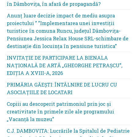
în Dâmbovița, în afară de propagandă?
Anunț luare decizie impact de mediu asupra
proiectului ” ”Implementarea unei investiții
turistice în comuna Runcu, județul Dâmbovița-
Pensiunea Jessica Relax House SRL-schimbare de
destinație din locuința în pensiune turistica”
INVITAȚIE DE PARTICIPARE LA BIENALA
NAȚIONALĂ DE ARTĂ „GHEORGHE PETRAȘCU”,
EDIŢIA A XVIII-A, 2026
PRIMĂRIA GĂEȘTI: ÎNTÂLNIRE DE LUCRU CU
ASOCIAȚIILE DE LOCATARI
Copiii au descoperit patrimoniul prin joc și
creativitate în primele zile ale programului
„Vacanță la muzeu”
C.J. DAMBOVITA: Lucrările la Spitalul de Pediatrie