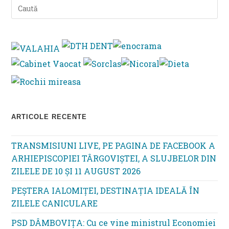
Pre
Es
to
clo
th
se
pan
ARTICOLE RECENTE
TRANSMISIUNI LIVE, PE PAGINA DE FACEBOOK A
ARHIEPISCOPIEI TÂRGOVIȘTEI, A SLUJBELOR DIN
ZILELE DE 10 ȘI 11 AUGUST 2026
PEȘTERA IALOMIȚEI, DESTINAȚIA IDEALĂ ÎN
ZILELE CANICULARE
PSD DÂMBOVIȚA: Cu ce vine ministrul Economiei