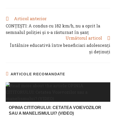
Articol anterior
READ
MORE
CONȚEȘTI: A condus cu 182 km/h, nu a oprit la
ARTICLES
semnalul poliției și s-a răsturnat în șanț
Următorul articol
Întâlnire educativă între beneficiari adolescenţi
şi deţinuţi
ARTICOLE RECOMANDATE
OPINIA CITITORULUI: CETATEA VOIEVOZILOR
SAU A MANELISMULUI? (VIDEO)