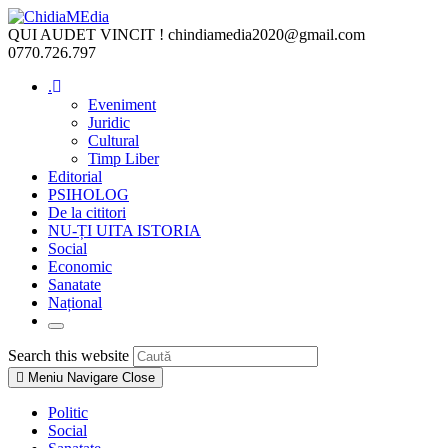
Skip
to
QUI AUDET VINCIT !
chindiamedia2020@gmail.com
content
0770.726.797
.
Eveniment
Juridic
Cultural
Timp Liber
Editorial
PSIHOLOG
De la cititori
NU-ȚI UITA ISTORIA
Social
Economic
Sanatate
Național
Toggle
website
Press
Search this website
search
Escape
Meniu Navigare
Close
to
close
Politic
the
Social
search