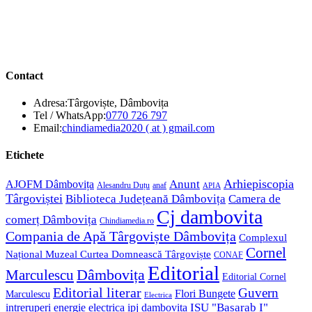
Contact
Adresa:
Târgoviște, Dâmbovița
Opens
Tel / WhatsApp:
0770 726 797
in
Opens
Email:
chindiamedia2020 ( at ) gmail.com
your
in
application
your
Etichete
application
Anunt
Arhiepiscopia
AJOFM Dâmbovița
Alesandru Duțu
anaf
APIA
Târgoviștei
Biblioteca Județeană Dâmbovița
Camera de
Cj dambovita
comerț Dâmbovița
Chindiamedia.ro
Compania de Apă Târgoviște Dâmbovița
Complexul
Cornel
Național Muzeal Curtea Domnească Târgoviște
CONAF
Editorial
Dâmbovița
Marculescu
Editorial Cornel
Editorial literar
Guvern
Flori Bungete
Marculescu
Electrica
ISU "Basarab I"
intreruperi energie electrica
ipj dambovita