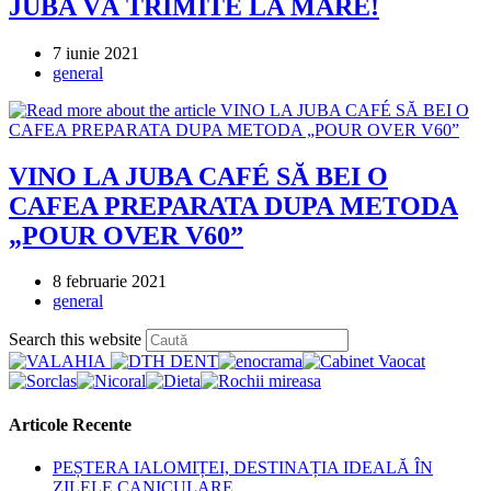
JUBA VĂ TRIMITE LA MARE!
Post
7 iunie 2021
published:
Post
general
category:
VINO LA JUBA CAFÉ SĂ BEI O
CAFEA PREPARATA DUPA METODA
„POUR OVER V60”
Post
8 februarie 2021
published:
Post
general
category:
Press
Search this website
Escape
to
close
the
Articole Recente
search
panel.
PEȘTERA IALOMIȚEI, DESTINAȚIA IDEALĂ ÎN
ZILELE CANICULARE