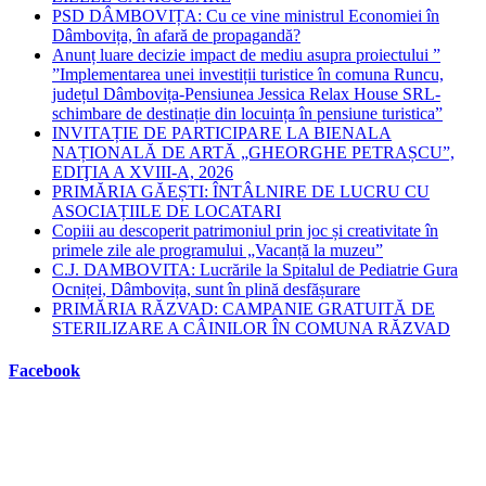
PSD DÂMBOVIȚA: Cu ce vine ministrul Economiei în
Dâmbovița, în afară de propagandă?
Anunț luare decizie impact de mediu asupra proiectului ”
”Implementarea unei investiții turistice în comuna Runcu,
județul Dâmbovița-Pensiunea Jessica Relax House SRL-
schimbare de destinație din locuința în pensiune turistica”
INVITAȚIE DE PARTICIPARE LA BIENALA
NAȚIONALĂ DE ARTĂ „GHEORGHE PETRAȘCU”,
EDIŢIA A XVIII-A, 2026
PRIMĂRIA GĂEȘTI: ÎNTÂLNIRE DE LUCRU CU
ASOCIAȚIILE DE LOCATARI
Copiii au descoperit patrimoniul prin joc și creativitate în
primele zile ale programului „Vacanță la muzeu”
C.J. DAMBOVITA: Lucrările la Spitalul de Pediatrie Gura
Ocniței, Dâmbovița, sunt în plină desfășurare
PRIMĂRIA RĂZVAD: CAMPANIE GRATUITĂ DE
STERILIZARE A CÂINILOR ÎN COMUNA RĂZVAD
Facebook