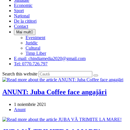
Sanatate
panel.
Economic
Sport
Național
De la cititori
Contact
Mai mult
Eveniment
Juridic
Cultural
Timp Liber
E-mail: chindiamedia2020@gmail.com
Tel: 0770.726.797
Search this website
ANUNT: Juba Coffee face angajări
Post
1 noiembrie 2021
published:
Post
Anunt
category: