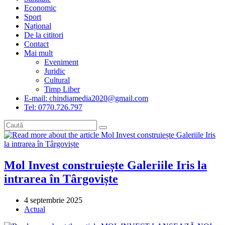
Economic
Sport
Național
De la cititori
Contact
Mai mult
Eveniment
Juridic
Cultural
Timp Liber
E-mail: chindiamedia2020@gmail.com
Tel: 0770.726.797
Mol Invest construiește Galeriile Iris la
intrarea în Târgoviște
Post
4 septembrie 2025
published:
Post
Actual
category: