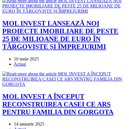
MOL INVEST LANSEAZĂ NOI
PROIECTE IMOBILIARE DE PESTE
25 DE MILIOANE DE EURO ÎN
TÂRGOVIȘTE ȘI ÎMPREJURIMI
Post
10 iunie 2025
published:
Post
Actual
category:
MOL INVEST A ÎNCEPUT
RECONSTRUIREA CASEI CE ARS
PENTRU FAMILIA DIN GORGOTA
Post
14 ianuarie 2025
published:
Post