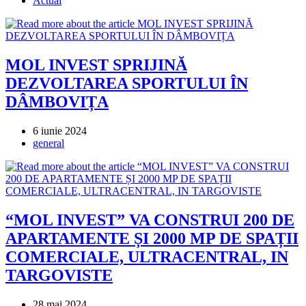
Actual
category:
MOL INVEST SPRIJINĂ
DEZVOLTAREA SPORTULUI ÎN
DÂMBOVIȚA
Post
6 iunie 2024
published:
Post
general
category:
“MOL INVEST” VA CONSTRUI 200 DE
APARTAMENTE ȘI 2000 MP DE SPAȚII
COMERCIALE, ULTRACENTRAL, IN
TARGOVISTE
Post
28 mai 2024