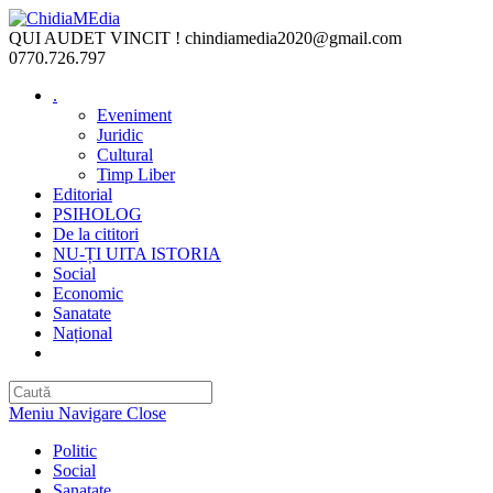
Skip
to
QUI AUDET VINCIT !
chindiamedia2020@gmail.com
content
0770.726.797
.
Eveniment
Juridic
Cultural
Timp Liber
Editorial
PSIHOLOG
De la cititori
NU-ȚI UITA ISTORIA
Social
Economic
Sanatate
Național
Toggle
website
search
Meniu Navigare
Close
Politic
Social
Sanatate