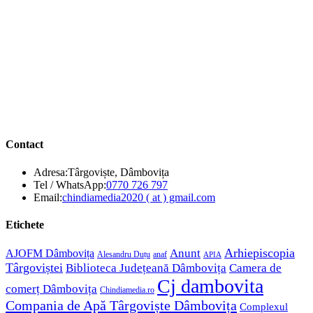
Contact
Adresa:
Târgoviște, Dâmbovița
Opens
Tel / WhatsApp:
0770 726 797
in
Opens
Email:
chindiamedia2020 ( at ) gmail.com
your
in
application
your
Etichete
application
Anunt
Arhiepiscopia
AJOFM Dâmbovița
Alesandru Duțu
anaf
APIA
Târgoviștei
Biblioteca Județeană Dâmbovița
Camera de
Cj dambovita
comerț Dâmbovița
Chindiamedia.ro
Compania de Apă Târgoviște Dâmbovița
Complexul