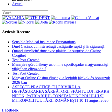
published:
Post
Actual
category:
Articole Recente
Sensible Medical insurance Preparations
Duel Casino: cum să retragi câștigurile rapid și în siguranță
Quand simplicité rime avec plaisir : la surprise de Casino
Corgibet
Test Post Created
Mennyire gördülékeny az online sportfogadás magyarországi
világában eligazodni?
Test Post Created
Magyar Online Casino élmény: a legjobb játékok és bónuszok
2026-ban
ASPECTE PRACTICE CU PRIVIRE LA
DESFĂȘURAREA SĂRBĂTORII SFÂNTULUI IERARH
NIFON, PATRIARHUL CONSTANTINOPOLULUI ŞI
MITROPOLITUL ȚĂRII ROMÂNEȘTI 10-11 august 2026
Facebook