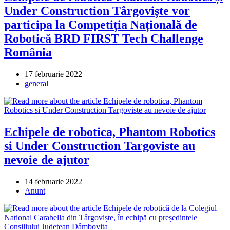
Under Construction Târgoviște vor
participa la Competiția Națională de
Robotică BRD FIRST Tech Challenge
România
Post
17 februarie 2022
published:
Post
general
category:
Echipele de robotica, Phantom Robotics
si Under Construction Targoviste au
nevoie de ajutor
Post
14 februarie 2022
published:
Post
Anunt
category: