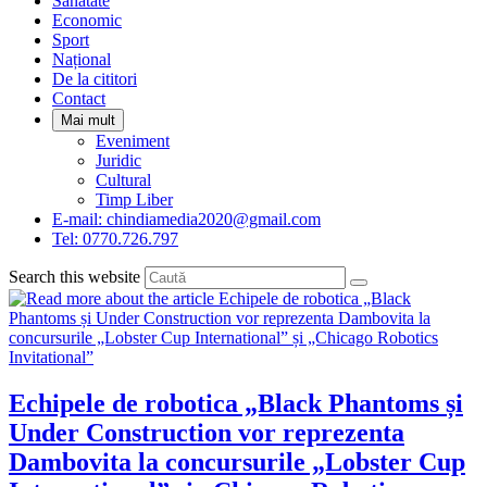
Sanatate
panel.
Economic
Sport
Național
De la cititori
Contact
Mai mult
Eveniment
Juridic
Cultural
Timp Liber
E-mail: chindiamedia2020@gmail.com
Tel: 0770.726.797
Search this website
Echipele de robotica „Black Phantoms și
Under Construction vor reprezenta
Dambovita la concursurile „Lobster Cup