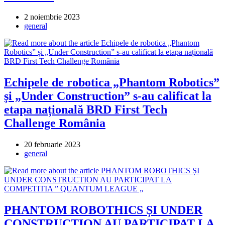
Post
2 noiembrie 2023
published:
Post
general
category:
Echipele de robotica „Phantom Robotics”
și „Under Construction” s-au calificat la
etapa națională BRD First Tech
Challenge România
Post
20 februarie 2023
published:
Post
general
category:
PHANTOM ROBOTHICS ȘI UNDER
CONSTRUCTION AU PARTICIPAT LA