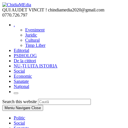
Skip
to
QUI AUDET VINCIT !
chindiamedia2020@gmail.com
content
0770.726.797
.
Eveniment
Juridic
Cultural
Timp Liber
Editorial
PSIHOLOG
De la cititori
NU-ȚI UITA ISTORIA
Social
Economic
Sanatate
Național
Toggle
website
Press
Search this website
search
Escape
Meniu Navigare
Close
to
close
Politic
the
Social
search