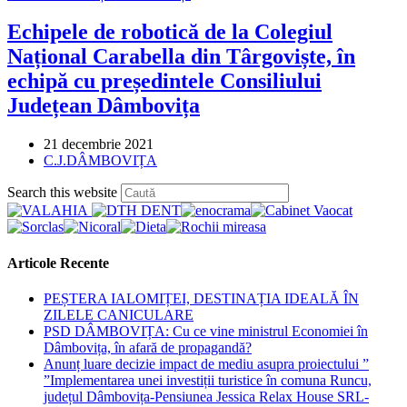
Echipele de robotică de la Colegiul
Național Carabella din Târgoviște, în
echipă cu președintele Consiliului
Județean Dâmbovița
Post
21 decembrie 2021
published:
Post
C.J.DÂMBOVIȚA
category:
Press
Search this website
Escape
to
close
the
Articole Recente
search
panel.
PEȘTERA IALOMIȚEI, DESTINAȚIA IDEALĂ ÎN
ZILELE CANICULARE
PSD DÂMBOVIȚA: Cu ce vine ministrul Economiei în
Dâmbovița, în afară de propagandă?
Anunț luare decizie impact de mediu asupra proiectului ”
”Implementarea unei investiții turistice în comuna Runcu,
județul Dâmbovița-Pensiunea Jessica Relax House SRL-