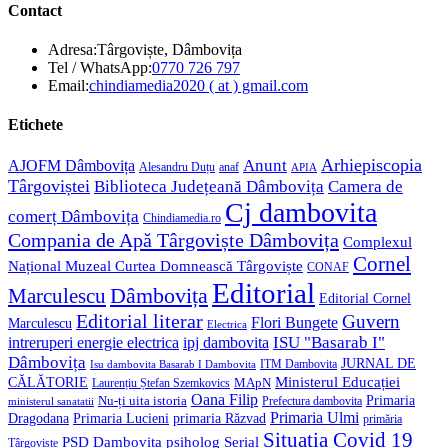
Contact
Adresa:
Târgoviște, Dâmbovița
Opens
Tel / WhatsApp:
0770 726 797
in
Opens
Email:
chindiamedia2020 ( at ) gmail.com
your
in
application
your
Etichete
application
Anunt
Arhiepiscopia
AJOFM Dâmbovița
Alesandru Duțu
anaf
APIA
Târgoviștei
Biblioteca Județeană Dâmbovița
Camera de
Cj dambovita
comerț Dâmbovița
Chindiamedia.ro
Compania de Apă Târgoviște Dâmbovița
Complexul
Cornel
Național Muzeal Curtea Domnească Târgoviște
CONAF
Editorial
Dâmbovița
Marculescu
Editorial Cornel
Editorial literar
Guvern
Flori Bungete
Marculescu
Electrica
ISU "Basarab I"
intreruperi energie electrica
ipj dambovita
Dâmbovița
JURNAL DE
ITM Dambovita
Isu dambovita Basarab I Dambovita
Ministerul Educației
CĂLĂTORIE
MApN
Laurențiu Ștefan Szemkovics
Oana Filip
Primaria
Nu-ți uita istoria
ministerul sanatatii
Prefectura dambovita
Primaria Ulmi
Primaria Lucieni
primaria Răzvad
Dragodana
primăria
Situatia Covid 19
psiholog
PSD Dambovita
Serial
Târgoviște