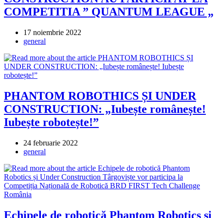
COMPETITIA ” QUANTUM LEAGUE „
Post
17 noiembrie 2022
published:
Post
general
category:
PHANTOM ROBOTHICS ȘI UNDER
CONSTRUCTION: „Iubește românește!
Iubește robotește!”
Post
24 februarie 2022
published:
Post
general
category:
Echipele de robotică Phantom Robotics și