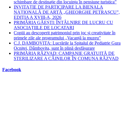
schimbare de destinație din locuința în pensiune turistica”
INVITAȚIE DE PARTICIPARE LA BIENALA
NAȚIONALĂ DE ARTĂ „GHEORGHE PETRAȘCU”,
EDIŢIA A XVIII-A, 2026
PRIMĂRIA GĂEȘTI: ÎNTÂLNIRE DE LUCRU CU
ASOCIAȚIILE DE LOCATARI
Copiii au descoperit patrimoniul prin joc și creativitate în
primele zile ale programului „Vacanță la muzeu”
C.J. DAMBOVITA: Lucrările la Spitalul de Pediatrie Gura
Ocniței, Dâmbovița, sunt în plină desfășurare
PRIMĂRIA RĂZVAD: CAMPANIE GRATUITĂ DE
STERILIZARE A CÂINILOR ÎN COMUNA RĂZVAD
Facebook