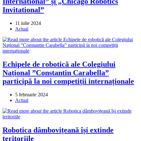
International” și „Chicago Robotics
Invitational”
Post
11 iulie 2024
published:
Post
Actual
category:
Echipele de robotică ale Colegiului
Național ”Constantin Carabella”
participă la noi competiții internaționale
Post
5 februarie 2024
published:
Post
Actual
category:
Robotica dâmbovițeană își extinde
teritoriile