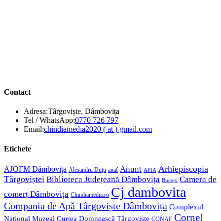
Contact
Adresa:
Târgoviște, Dâmbovița
Opens
Tel / WhatsApp:
0770 726 797
in
Opens
Email:
chindiamedia2020 ( at ) gmail.com
your
in
application
your
Etichete
application
Anunt
Arhiepiscopia
AJOFM Dâmbovița
Alesandru Duțu
anaf
APIA
Târgoviștei
Biblioteca Județeană Dâmbovița
Camera de
Bucegi
Cj dambovita
comerț Dâmbovița
Chindiamedia.ro
Compania de Apă Târgoviște Dâmbovița
Complexul
Cornel
Național Muzeal Curtea Domnească Târgoviște
CONAF