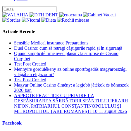
category:
Articole Recente
Sensible Medical insurance Preparations
Duel Casino: cum să retragi câștigurile rapid și în siguranță
Quand simplicité rime avec plaisir : la surprise de Casino
Corgibet
Test Post Created
Mennyire gördülékeny az online sportfogadás magyarországi
világában eligazodni?
Test Post Created
Magyar Online Casino élmény: a legjobb játékok és bónuszok
2026-ban
ASPECTE PRACTICE CU PRIVIRE LA
DESFĂȘURAREA SĂRBĂTORII SFÂNTULUI IERARH
NIFON, PATRIARHUL CONSTANTINOPOLULUI ŞI
MITROPOLITUL ȚĂRII ROMÂNEȘTI 10-11 august 2026
Facebook