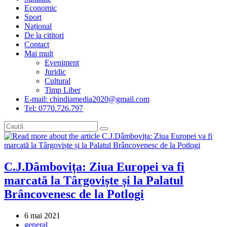
Economic
Sport
Național
De la cititori
Contact
Mai mult
Eveniment
Juridic
Cultural
Timp Liber
E-mail: chindiamedia2020@gmail.com
Tel: 0770.726.797
C.J.Dâmbovița: Ziua Europei va fi
marcată la Târgoviște și la Palatul
Brâncovenesc de la Potlogi
Post
6 mai 2021
published:
Post
general