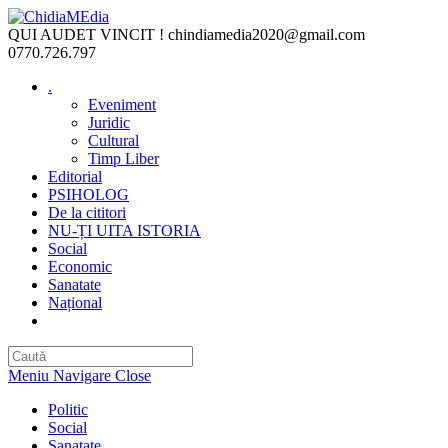
Skip
to
QUI AUDET VINCIT !
chindiamedia2020@gmail.com
content
0770.726.797
.
Eveniment
Juridic
Cultural
Timp Liber
Editorial
PSIHOLOG
De la cititori
NU-ȚI UITA ISTORIA
Social
Economic
Sanatate
Național
Toggle
website
search
Meniu Navigare
Close
Politic
Social
Sanatate