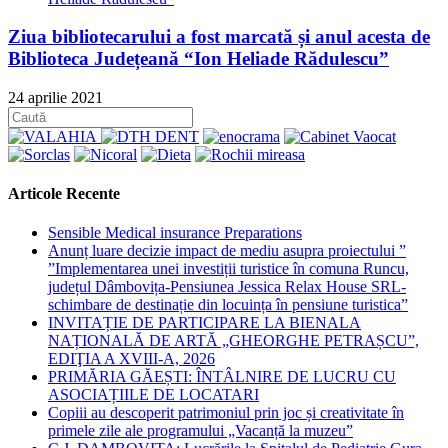
Ziua bibliotecarului a fost marcată și anul acesta de
Biblioteca Județeană “Ion Heliade Rădulescu”
24 aprilie 2021
Articole Recente
Sensible Medical insurance Preparations
Anunț luare decizie impact de mediu asupra proiectului ”
”Implementarea unei investiții turistice în comuna Runcu,
județul Dâmbovița-Pensiunea Jessica Relax House SRL-
schimbare de destinație din locuința în pensiune turistica”
INVITAȚIE DE PARTICIPARE LA BIENALA
NAȚIONALĂ DE ARTĂ „GHEORGHE PETRAȘCU”,
EDIŢIA A XVIII-A, 2026
PRIMĂRIA GĂEȘTI: ÎNTÂLNIRE DE LUCRU CU
ASOCIAȚIILE DE LOCATARI
Copiii au descoperit patrimoniul prin joc și creativitate în
primele zile ale programului „Vacanță la muzeu”