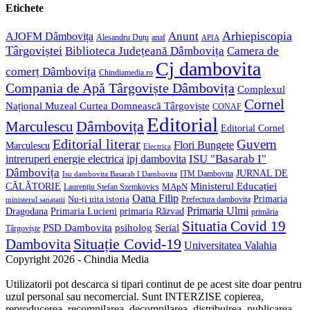
application
your
Etichete
application
Anunt
Arhiepiscopia
AJOFM Dâmbovița
Alesandru Duțu
anaf
APIA
Târgoviștei
Biblioteca Județeană Dâmbovița
Camera de
Cj dambovita
comerț Dâmbovița
Chindiamedia.ro
Compania de Apă Târgoviște Dâmbovița
Complexul
Cornel
Național Muzeal Curtea Domnească Târgoviște
CONAF
Editorial
Dâmbovița
Marculescu
Editorial Cornel
Editorial literar
Guvern
Flori Bungete
Marculescu
Electrica
ISU "Basarab I"
intreruperi energie electrica
ipj dambovita
Dâmbovița
JURNAL DE
ITM Dambovita
Isu dambovita Basarab I Dambovita
Ministerul Educației
CĂLĂTORIE
MApN
Laurențiu Ștefan Szemkovics
Oana Filip
Primaria
Nu-ți uita istoria
ministerul sanatatii
Prefectura dambovita
Primaria Ulmi
Primaria Lucieni
primaria Răzvad
Dragodana
primăria
Situatia Covid 19
psiholog
PSD Dambovita
Serial
Târgoviște
Situație Covid-19
Dambovita
Universitatea Valahia
Copyright 2026 - Chindia Media
Utilizatorii pot descarca si tipari continut de pe acest site doar pentru
uzul personal sau necomercial. Sunt INTERZISE copierea,
reproducerea, recompilarea, decompilarea, distribuirea, publicarea,