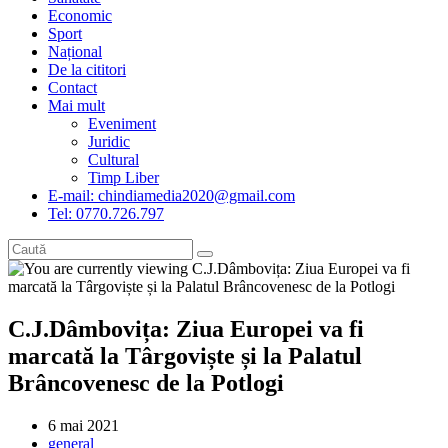
Economic
Sport
Național
De la cititori
Contact
Mai mult
Eveniment
Juridic
Cultural
Timp Liber
E-mail: chindiamedia2020@gmail.com
Tel: 0770.726.797
C.J.Dâmbovița: Ziua Europei va fi
marcată la Târgoviște și la Palatul
Brâncovenesc de la Potlogi
Post
6 mai 2021
published:
Post
general