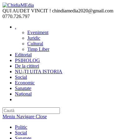
Skip
to
QUI AUDET VINCIT !
chindiamedia2020@gmail.com
content
0770.726.797
.
Eveniment
Juridic
Cultural
Timp Liber
Editorial
PSIHOLOG
De la cititori
NU-ȚI UITA ISTORIA
Social
Economic
Sanatate
Național
Toggle
website
search
Meniu Navigare
Close
Politic
Social
Sanatate