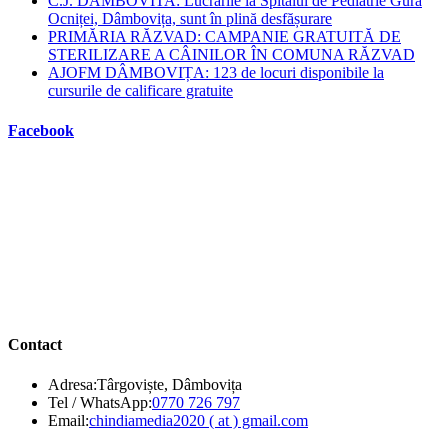
C.J. DAMBOVITA: Lucrările la Spitalul de Pediatrie Gura
Ocniței, Dâmbovița, sunt în plină desfășurare
PRIMĂRIA RĂZVAD: CAMPANIE GRATUITĂ DE
STERILIZARE A CÂINILOR ÎN COMUNA RĂZVAD
AJOFM DÂMBOVIȚA: 123 de locuri disponibile la
cursurile de calificare gratuite
Facebook
Contact
Adresa:
Târgoviște, Dâmbovița
Opens
Tel / WhatsApp:
0770 726 797
in
Opens
Email:
chindiamedia2020 ( at ) gmail.com
your
in