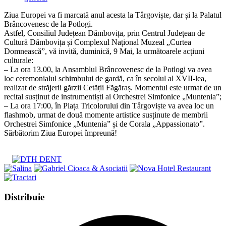
category:
Ziua Europei va fi marcată anul acesta la Târgoviște, dar și la Palatul
Brâncovenesc de la Potlogi.
Astfel, Consiliul Județean Dâmbovița, prin Centrul Județean de
Cultură Dâmbovița și Complexul Național Muzeal „Curtea
Domnească”, vă invită, duminică, 9 Mai, la următoarele acțiuni
culturale:
– La ora 13.00, la Ansamblul Brâncovenesc de la Potlogi va avea
loc ceremonialul schimbului de gardă, ca în secolul al XVII-lea,
realizat de străjerii gărzii Cetății Făgăraș. Momentul este urmat de un
recital susținut de instrumentiști ai Orchestrei Simfonice „Muntenia”;
– La ora 17:00, în Piața Tricolorului din Târgoviște va avea loc un
flashmob, urmat de două momente artistice susținute de membrii
Orchestrei Simfonice „Muntenia” și de Corala „Appassionato”.
Sărbătorim Ziua Europei împreună!
Share
Distribuie
this
Opens
content
in