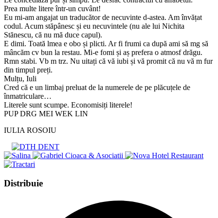
Prea multe litere într-un cuvânt!
Eu mi-am angajat un traducător de necuvinte d-astea. Am învățat
codul. Acum stăpânesc și eu necuvintele (nu ale lui Nichita
Stănescu, că nu mă duce capul).
E dimi. Toată lmea e obo și plicti. Ar fi frumi ca după ami să mg să
mâncăm cv bun la restau. Mi-e fomi și aș prefera o atmosf drăgu.
Rmn stabi. Vb m trz. Nu uitați că vă iubi și vă promit că nu vă m fur
din timpul preți.
Mulțu, Iuli
Cred că e un limbaj preluat de la numerele de pe plăcuțele de
înmatriculare…
Literele sunt scumpe. Economisiți literele!
PUP DRG MEI WEK LIN
IULIA ROSOIU
Share
Distribuie
this
Opens
content
in