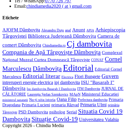
Opens
Tel / WhatsApp:
0770 726 797
in
Opens
Email:
chindiamedia2020 ( at ) gmail.com
your
in
application
your
Etichete
application
Anunt
Arhiepiscopia
AJOFM Dâmbovița
Alesandru Duțu
anaf
APIA
Târgoviștei
Biblioteca Județeană Dâmbovița
Camera de
Cj dambovita
comerț Dâmbovița
Chindiamedia.ro
Compania de Apă Târgoviște Dâmbovița
Complexul
Cornel
Național Muzeal Curtea Domnească Târgoviște
CONAF
Editorial
Dâmbovița
Marculescu
Editorial Cornel
Editorial literar
Guvern
Flori Bungete
Marculescu
Electrica
ISU "Basarab I"
intreruperi energie electrica
ipj dambovita
Dâmbovița
JURNAL DE
ITM Dambovita
Isu dambovita Basarab I Dambovita
Ministerul Educației
CĂLĂTORIE
MApN
Laurențiu Ștefan Szemkovics
Oana Filip
Primaria
Nu-ți uita istoria
ministerul sanatatii
Prefectura dambovita
Primaria Ulmi
Primaria Lucieni
primaria Răzvad
Dragodana
primăria
Situatia Covid 19
psiholog
PSD Dambovita
Serial
Târgoviște
Situație Covid-19
Dambovita
Universitatea Valahia
Copyright 2026 - Chindia Media