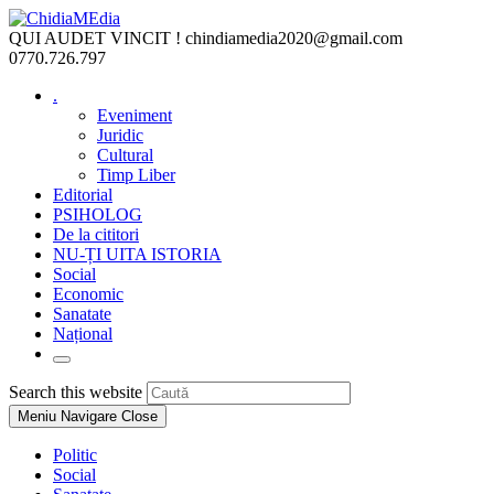
Skip
to
QUI AUDET VINCIT !
chindiamedia2020@gmail.com
content
0770.726.797
.
Eveniment
Juridic
Cultural
Timp Liber
Editorial
PSIHOLOG
De la cititori
NU-ȚI UITA ISTORIA
Social
Economic
Sanatate
Național
Toggle
website
Press
Search this website
search
Escape
Meniu Navigare
Close
to
close
Politic
the
Social
search