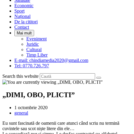
Sanatate
panel.
Economic
Sport
Național
De la cititori
Contact
Mai mult
Eveniment
Juridic
Cultural
Timp Liber
E-mail: chindiamedia2020@gmail.com
Tel: 0770.726.797
Search this website
„DIMI, OBO, PLICTI”
Post
1 octombrie 2020
published:
Post
general
category:
Eu sunt fascinată de oamenii care atunci când scriu nu termină
cuvintele sau scot niște litere din ele…
Le concediază pur și simpu. Le desfac contractul cu alfabetul.