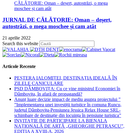
JURNAL DE CĂLĂTORIE: Oman – deșert,
autostrăzi, o mega moschee și cam atât
21 aprilie 2022
Press
Search this website
Escape
to
close
the
Articole Recente
search
panel.
PEȘTERA IALOMIȚEI, DESTINAȚIA IDEALĂ ÎN
ZILELE CANICULARE
PSD DÂMBOVIȚA: Cu ce vine ministrul Economiei în
Dâmbovița, în afară de propagandă?
Anunț luare decizie impact de mediu asupra proiectului ”
”Implementarea unei investiții turistice în comuna Runcu,
județul Dâmbovița-Pensiunea Jessica Relax House SRL-
schimbare de destinație din locuința în pensiune turistica”
INVITAȚIE DE PARTICIPARE LA BIENALA
NAȚIONALĂ DE ARTĂ „GHEORGHE PETRAȘCU”,
EDIŢIA A XVIII-A, 2026