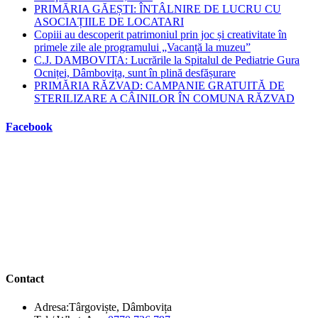
PRIMĂRIA GĂEȘTI: ÎNTÂLNIRE DE LUCRU CU
ASOCIAȚIILE DE LOCATARI
Copiii au descoperit patrimoniul prin joc și creativitate în
primele zile ale programului „Vacanță la muzeu”
C.J. DAMBOVITA: Lucrările la Spitalul de Pediatrie Gura
Ocniței, Dâmbovița, sunt în plină desfășurare
PRIMĂRIA RĂZVAD: CAMPANIE GRATUITĂ DE
STERILIZARE A CÂINILOR ÎN COMUNA RĂZVAD
Facebook
Contact
Adresa:
Târgoviște, Dâmbovița