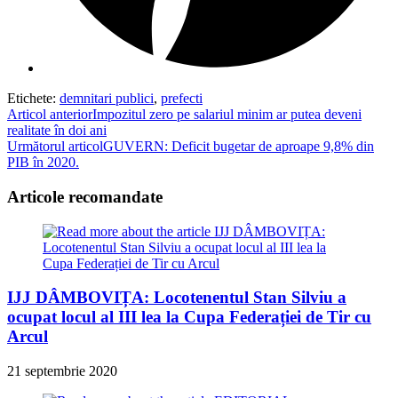
Etichete
:
demnitari publici
,
prefecti
Read
Articol anterior
Impozitul zero pe salariul minim ar putea deveni
realitate în doi ani
more
Următorul articol
GUVERN: Deficit bugetar de aproape 9,8% din
articles
PIB în 2020.
Articole recomandate
IJJ DÂMBOVIȚA: Locotenentul Stan Silviu a
ocupat locul al III lea la Cupa Federației de Tir cu
Arcul
21 septembrie 2020