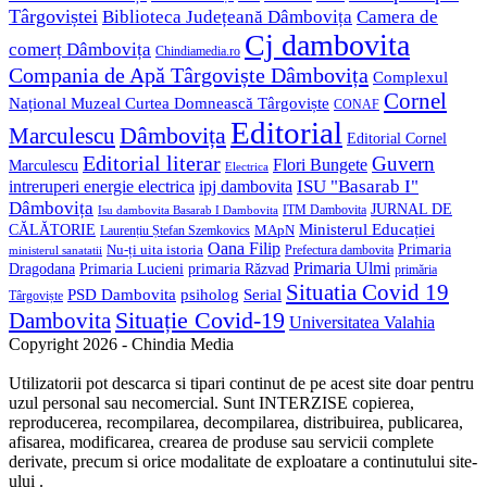
Târgoviștei
Biblioteca Județeană Dâmbovița
Camera de
Cj dambovita
comerț Dâmbovița
Chindiamedia.ro
Compania de Apă Târgoviște Dâmbovița
Complexul
Cornel
Național Muzeal Curtea Domnească Târgoviște
CONAF
Editorial
Dâmbovița
Marculescu
Editorial Cornel
Editorial literar
Guvern
Flori Bungete
Marculescu
Electrica
ISU "Basarab I"
intreruperi energie electrica
ipj dambovita
Dâmbovița
JURNAL DE
ITM Dambovita
Isu dambovita Basarab I Dambovita
Ministerul Educației
CĂLĂTORIE
MApN
Laurențiu Ștefan Szemkovics
Oana Filip
Primaria
Nu-ți uita istoria
ministerul sanatatii
Prefectura dambovita
Primaria Ulmi
Primaria Lucieni
primaria Răzvad
Dragodana
primăria
Situatia Covid 19
psiholog
PSD Dambovita
Serial
Târgoviște
Situație Covid-19
Dambovita
Universitatea Valahia
Copyright 2026 - Chindia Media
Utilizatorii pot descarca si tipari continut de pe acest site doar pentru
uzul personal sau necomercial. Sunt INTERZISE copierea,
reproducerea, recompilarea, decompilarea, distribuirea, publicarea,
afisarea, modificarea, crearea de produse sau servicii complete
derivate, precum si orice modalitate de exploatare a continutului site-
ului .