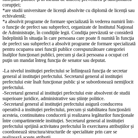
corupției;
*are studii universitare de licență absolvite cu diplomă de licență sau
echivalentă;
*a absolvit programe de formare specializată în vederea numirii într-
o funcţie de prefect sau subprefect, organizate de Institutul Naţional
de Administraţie, în condiţiile legii. Condiţia prevăzută se consideră
îndeplinită în situaţia în care persoana care poate fi numită în funcţia
de prefect sau subprefect a absolvit programe de formare specializată
pentru ocuparea unei funcţii publice corespunzătoare categoriei
înalţilor funcţionari publici, precum şi dacă persoana a ocupat cel
puţin un mandat întreg funcţia de senator sau deputat.
-La nivelul instituţiei prefectului se înfiinţează funcţia de secretar
general al instituţiei prefectului. Secretarul general al instituţiei
prefectului este înalt funcţionar public şi se subordonează nemijlocit
prefectului.
-Secretarul general al instituţiei prefectului este absolvent de studii
superioare juridice, administrative sau științe politice.
-Secretarul general al instituţiei prefectului asigură conducerea
operativă a instituției prefectului, precum și stabilitatea funcţionării
acesteia, continuitatea conducerii şi realizarea legăturilor funcţionale
între compartimentele instituţiei. Secretarul general al instituției
prefectului sprijină activitatea prefectului în exercitarea atribuțiilor și
coordonează structura/structurile de specialitate prin care se
realizează aceste atribuții.