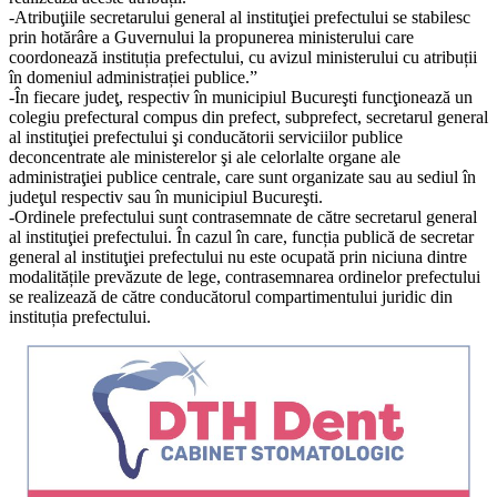
-Atribuţiile secretarului general al instituţiei prefectului se stabilesc
prin hotărâre a Guvernului la propunerea ministerului care
coordonează instituția prefectului, cu avizul ministerului cu atribuții
în domeniul administrației publice.”
-În fiecare judeţ, respectiv în municipiul Bucureşti funcţionează un
colegiu prefectural compus din prefect, subprefect, secretarul general
al instituţiei prefectului şi conducătorii serviciilor publice
deconcentrate ale ministerelor şi ale celorlalte organe ale
administraţiei publice centrale, care sunt organizate sau au sediul în
judeţul respectiv sau în municipiul Bucureşti.
-Ordinele prefectului sunt contrasemnate de către secretarul general
al instituţiei prefectului. În cazul în care, funcția publică de secretar
general al instituţiei prefectului nu este ocupată prin niciuna dintre
modalitățile prevăzute de lege, contrasemnarea ordinelor prefectului
se realizează de către conducătorul compartimentului juridic din
instituția prefectului.