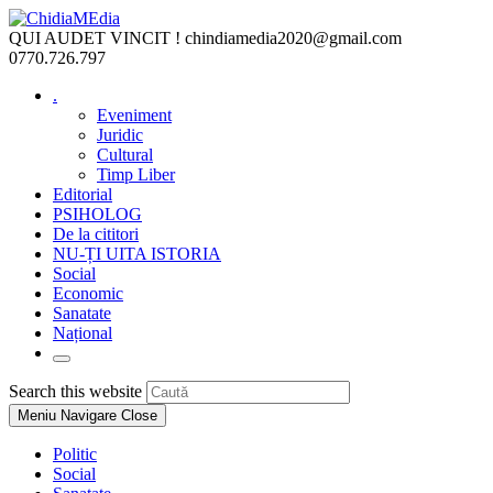
Skip
to
QUI AUDET VINCIT !
chindiamedia2020@gmail.com
content
0770.726.797
.
Eveniment
Juridic
Cultural
Timp Liber
Editorial
PSIHOLOG
De la cititori
NU-ȚI UITA ISTORIA
Social
Economic
Sanatate
Național
Toggle
website
Press
Search this website
search
Escape
Meniu Navigare
Close
to
close
Politic
the
Social
search