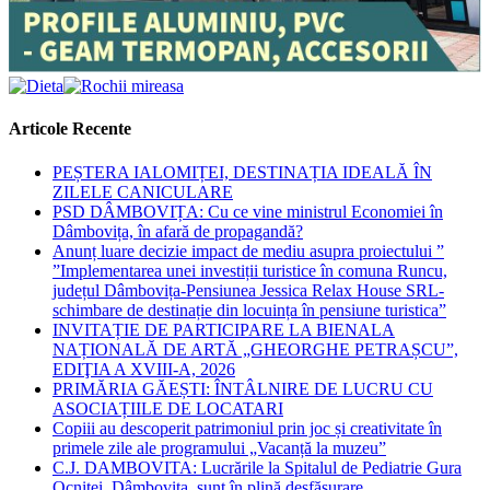
Articole Recente
PEȘTERA IALOMIȚEI, DESTINAȚIA IDEALĂ ÎN
ZILELE CANICULARE
PSD DÂMBOVIȚA: Cu ce vine ministrul Economiei în
Dâmbovița, în afară de propagandă?
Anunț luare decizie impact de mediu asupra proiectului ”
”Implementarea unei investiții turistice în comuna Runcu,
județul Dâmbovița-Pensiunea Jessica Relax House SRL-
schimbare de destinație din locuința în pensiune turistica”
INVITAȚIE DE PARTICIPARE LA BIENALA
NAȚIONALĂ DE ARTĂ „GHEORGHE PETRAȘCU”,
EDIŢIA A XVIII-A, 2026
PRIMĂRIA GĂEȘTI: ÎNTÂLNIRE DE LUCRU CU
ASOCIAȚIILE DE LOCATARI
Copiii au descoperit patrimoniul prin joc și creativitate în
primele zile ale programului „Vacanță la muzeu”
C.J. DAMBOVITA: Lucrările la Spitalul de Pediatrie Gura
Ocniței, Dâmbovița, sunt în plină desfășurare