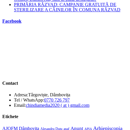
PRIMĂRIA RĂZVAD: CAMPANIE GRATUITĂ DE
STERILIZARE A CÂINILOR ÎN COMUNA RĂZVAD
Facebook
Contact
Adresa:
Târgoviște, Dâmbovița
Opens
Tel / WhatsApp:
0770 726 797
in
Opens
Email:
chindiamedia2020 ( at ) gmail.com
your
in
application
your
Etichete
application
Anunt
Arhiepiscopia
AJOFM Dâmbovița
Alesandru Duțu
anaf
APIA