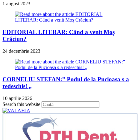
1 august 2023
EDITORIAL LITERAR: Când a venit Moș
Crăciun?
24 decembrie 2023
CORNELIU STEFAN:” Podul de la Pucioasa s-a
redeschis! „
10 aprilie 2026
Press
Search this website
Escape
to
close
the
search
panel.