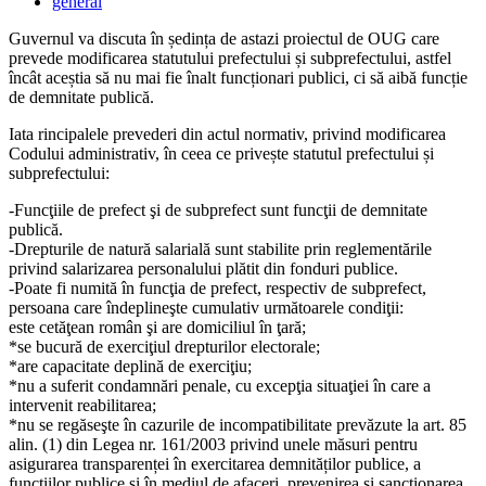
published:
Post
general
category:
Guvernul va discuta în ședința de astazi proiectul de OUG care
prevede modificarea statutului prefectului și subprefectului, astfel
încât aceștia să nu mai fie înalt funcționari publici, ci să aibă funcție
de demnitate publică.
Iata rincipalele prevederi din actul normativ, privind modificarea
Codului administrativ, în ceea ce privește statutul prefectului și
subprefectului:
-Funcţiile de prefect şi de subprefect sunt funcţii de demnitate
publică.
-Drepturile de natură salarială sunt stabilite prin reglementările
privind salarizarea personalului plătit din fonduri publice.
-Poate fi numită în funcţia de prefect, respectiv de subprefect,
persoana care îndeplineşte cumulativ următoarele condiţii:
este cetăţean român şi are domiciliul în ţară;
*se bucură de exerciţiul drepturilor electorale;
*are capacitate deplină de exerciţiu;
*nu a suferit condamnări penale, cu excepţia situaţiei în care a
intervenit reabilitarea;
*nu se regăseşte în cazurile de incompatibilitate prevăzute la art. 85
alin. (1) din Legea nr. 161/2003 privind unele măsuri pentru
asigurarea transparenței în exercitarea demnităților publice, a
funcțiilor publice şi în mediul de afaceri, prevenirea şi sancționarea