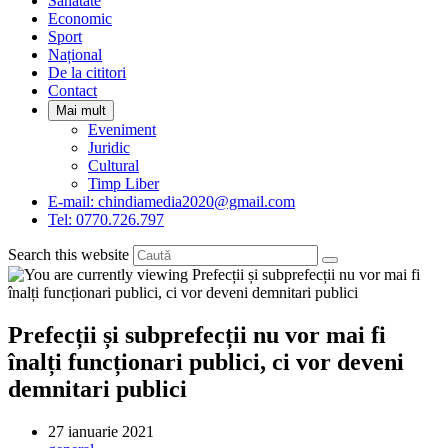
Sanatate
panel.
Economic
Sport
Național
De la cititori
Contact
Mai mult
Eveniment
Juridic
Cultural
Timp Liber
E-mail: chindiamedia2020@gmail.com
Tel: 0770.726.797
Search this website
Prefecții și subprefecții nu vor mai fi
înalți funcționari publici, ci vor deveni
demnitari publici
Post
27 ianuarie 2021