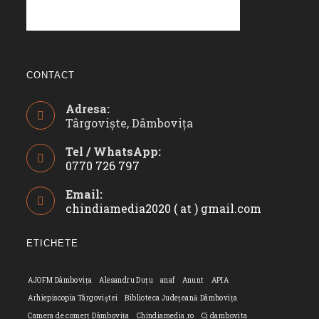
CONTACT
Adresa:
Târgoviște, Dâmbovița
Tel / WhatsApp:
0770 726 797
Opens
Email:
in
chindiamedia2020 ( at ) gmail.com
Opens
your
in
application
your
ETICHETE
applicatio
AJOFM Dâmbovița
Alesandru Duțu
anaf
Anunt
APIA
Arhiepiscopia Târgoviștei
Biblioteca Județeană Dâmbovița
Camera de comerț Dâmbovița
Chindiamedia.ro
Cj dambovita