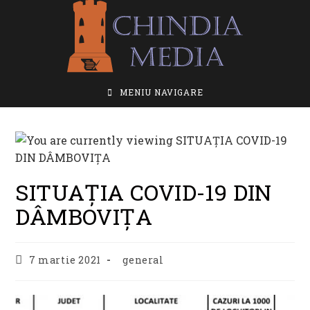
Skip
to
content
MENIU NAVIGARE
SITUAȚIA COVID-19 DIN
DÂMBOVIȚA
Post
Post
7 martie 2021
general
published:
category: