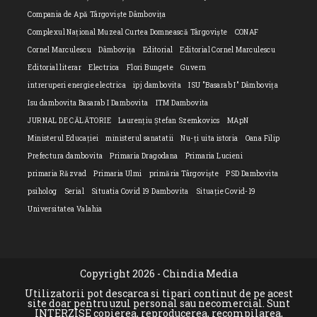
Compania de Apă Târgoviște Dâmbovița
Complexul Național Muzeal Curtea Domnească Târgoviște
CONAF
Cornel Marculescu
Dâmbovița
Editorial
Editorial Cornel Marculescu
Editorial literar
Electrica
Flori Bungete
Guvern
intreruperi energie electrica
ipj dambovita
ISU "Basarab I" Dâmbovița
Isu dambovita Basarab I Dambovita
ITM Dambovita
JURNAL DE CĂLĂTORIE
Laurențiu Ștefan Szemkovics
MApN
Ministerul Educației
ministerul sanatatii
Nu-ți uita istoria
Oana Filip
Prefectura dambovita
Primaria Dragodana
Primaria Lucieni
primaria Răzvad
Primaria Ulmi
primăria Târgoviște
PSD Dambovita
psiholog
Serial
Situatia Covid 19 Dambovita
Situație Covid-19
Universitatea Valahia
Copyright 2026 - Chindia Media
Utilizatorii pot descarca si tipari continut de pe acest
site doar pentru uzul personal sau necomercial. Sunt
INTERZISE copierea, reproducerea, recompilarea,