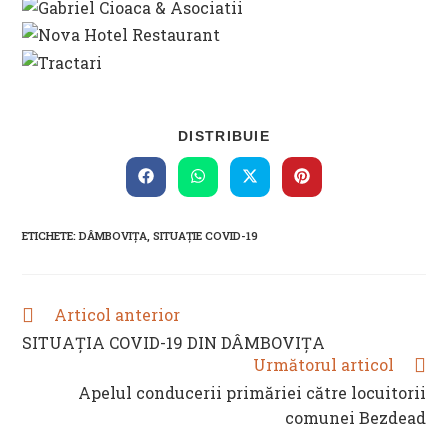
SHARE
DISTRIBUIE
THIS
CONTENT
Opens
Opens
Opens
Opens
in
in
in
in
a
a
a
a
new
new
new
new
ETICHETE
:
DÂMBOVIȚA
,
SITUAȚIE COVID-19
window
window
window
window
Articol anterior
READ
MORE
SITUAȚIA COVID-19 DIN DÂMBOVIȚA
ARTICLES
Următorul articol
Apelul conducerii primăriei către locuitorii
comunei Bezdead