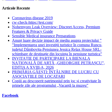
Articole Recente
Coronavirus disease 2019
cw-check-https://test.com/
Nohemyoro Leak Overview: Discreet Access, Premium
Features & Privacy Guide
Sensible Medical insurance Preparations
Anunț luare decizie impact de mediu asupra proiectului ”
”Implementarea unei investiții turistice în comuna Runcu,
județul Dâmbovița-Pensiunea Jessica Relax House SRL-
schimbare de destinație din locuința în pensiune turistica”
INVITAȚIE DE PARTICIPARE LA BIENALA
NAȚIONALĂ DE ARTĂ „GHEORGHE PETRAȘCU”,
EDIŢIA A XVIII-A, 2026
PRIMĂRIA GĂEȘTI: ÎNTÂLNIRE DE LUCRU CU
ASOCIAȚIILE DE LOCATARI
Copiii au descoperit patrimoniul prin joc și creativitate în
primele zile ale programului „Vacanță la muzeu”
Facebook