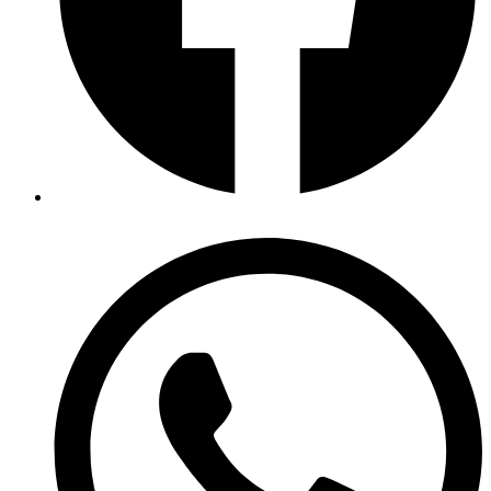
Opens
in
a
new
window