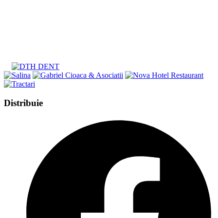
Share
Distribuie
this
Opens
content
in
a
new
window