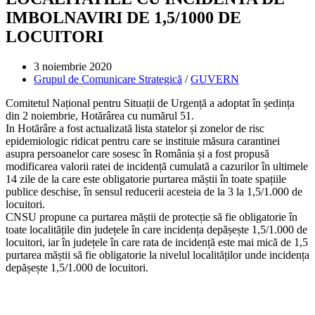
IMBOLNAVIRI DE 1,5/1000 DE
LOCUITORI
Post
3 noiembrie 2020
published:
Post
Grupul de Comunicare Strategică
/
GUVERN
category:
Comitetul Național pentru Situații de Urgență a adoptat în ședința
din 2 noiembrie, Hotărârea cu numărul 51.
In Hotărâre a fost actualizată lista statelor și zonelor de risc
epidemiologic ridicat pentru care se instituie măsura carantinei
asupra persoanelor care sosesc în România și a fost propusă
modificarea valorii ratei de incidență cumulată a cazurilor în ultimele
14 zile de la care este obligatorie purtarea măștii în toate spațiile
publice deschise, în sensul reducerii acesteia de la 3 la 1,5/1.000 de
locuitori.
CNSU propune ca purtarea măștii de protecție să fie obligatorie în
toate localitățile din județele în care incidența depășește 1,5/1.000 de
locuitori, iar în județele în care rata de incidență este mai mică de 1,5
purtarea măștii să fie obligatorie la nivelul localităților unde incidența
depășește 1,5/1.000 de locuitori.