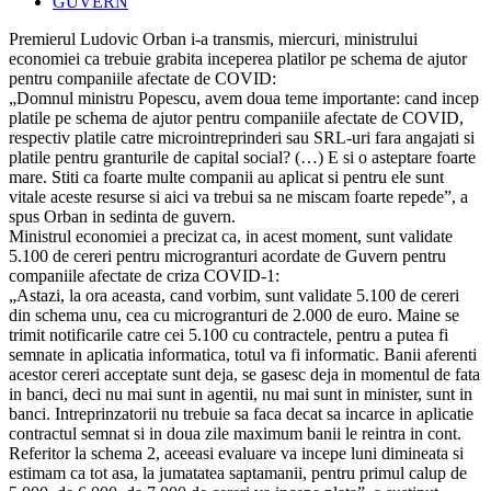
published:
Post
GUVERN
category:
Premierul Ludovic Orban i-a transmis, miercuri, ministrului
economiei ca trebuie grabita inceperea platilor pe schema de ajutor
pentru companiile afectate de COVID:
„Domnul ministru Popescu, avem doua teme importante: cand incep
platile pe schema de ajutor pentru companiile afectate de COVID,
respectiv platile catre microintreprinderi sau SRL-uri fara angajati si
platile pentru granturile de capital social? (…) E si o asteptare foarte
mare. Stiti ca foarte multe companii au aplicat si pentru ele sunt
vitale aceste resurse si aici va trebui sa ne miscam foarte repede”, a
spus Orban in sedinta de guvern.
Ministrul economiei a precizat ca, in acest moment, sunt validate
5.100 de cereri pentru microgranturi acordate de Guvern pentru
companiile afectate de criza COVID-1:
„Astazi, la ora aceasta, cand vorbim, sunt validate 5.100 de cereri
din schema unu, cea cu microgranturi de 2.000 de euro. Maine se
trimit notificarile catre cei 5.100 cu contractele, pentru a putea fi
semnate in aplicatia informatica, totul va fi informatic. Banii aferenti
acestor cereri acceptate sunt deja, se gasesc deja in momentul de fata
in banci, deci nu mai sunt in agentii, nu mai sunt in minister, sunt in
banci. Intreprinzatorii nu trebuie sa faca decat sa incarce in aplicatie
contractul semnat si in doua zile maximum banii le reintra in cont.
Referitor la schema 2, aceeasi evaluare va incepe luni dimineata si
estimam ca tot asa, la jumatatea saptamanii, pentru primul calup de