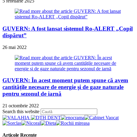
5 februarie 2025
GUVERN: A fost lansat sistemul Ro-ALERT „Copil
dispărut”
26 mai 2022
GUVERN: În acest moment putem spune că avem
cantităţile necesare de energie şi de gaze naturale
pentru sezonul de iarnă
21 octombrie 2022
Press
Search this website
Escape
to
close
the
Articole Recente