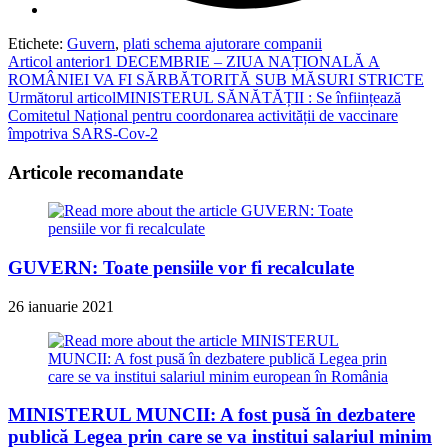
Etichete
:
Guvern
,
plati schema ajutorare companii
Read
Articol anterior
1 DECEMBRIE – ZIUA NAȚIONALĂ A
ROMÂNIEI VA FI SĂRBĂTORITĂ SUB MĂSURI STRICTE
more
Următorul articol
MINISTERUL SĂNĂTĂȚII : Se înființează
articles
Comitetul Național pentru coordonarea activității de vaccinare
împotriva SARS-Cov-2
Articole recomandate
GUVERN: Toate pensiile vor fi recalculate
26 ianuarie 2021
MINISTERUL MUNCII: A fost pusă în dezbatere
publică Legea prin care se va institui salariul minim