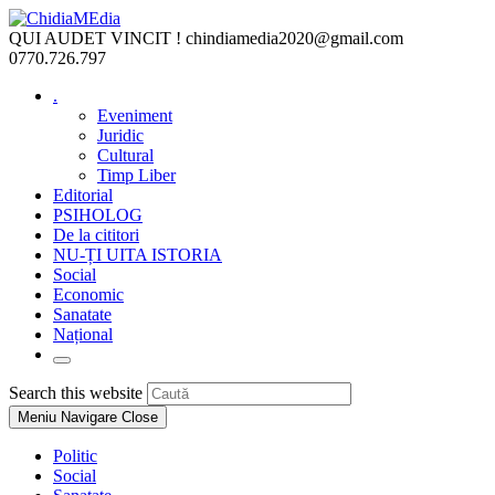
Skip
to
QUI AUDET VINCIT !
chindiamedia2020@gmail.com
content
0770.726.797
.
Eveniment
Juridic
Cultural
Timp Liber
Editorial
PSIHOLOG
De la cititori
NU-ȚI UITA ISTORIA
Social
Economic
Sanatate
Național
Toggle
website
Press
Search this website
search
Escape
Meniu Navigare
Close
to
close
Politic
the
Social
search