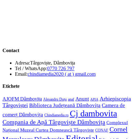
Contact
Adresa:
Târgoviște, Dâmbovița
Opens
Tel / WhatsApp:
0770 726 797
in
Opens
Email:
chindiamedia2020 ( at ) gmail.com
your
in
application
your
Etichete
application
Anunt
Arhiepiscopia
AJOFM Dâmbovița
Alesandru Duțu
anaf
APIA
Târgoviștei
Biblioteca Județeană Dâmbovița
Camera de
Cj dambovita
comerț Dâmbovița
Chindiamedia.ro
Compania de Apă Târgoviște Dâmbovița
Complexul
Cornel
Național Muzeal Curtea Domnească Târgoviște
CONAF
Editorial