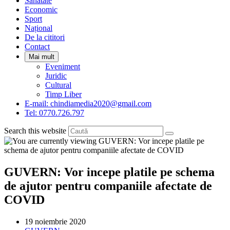
Sanatate
panel.
Economic
Sport
Național
De la cititori
Contact
Mai mult
Eveniment
Juridic
Cultural
Timp Liber
E-mail: chindiamedia2020@gmail.com
Tel: 0770.726.797
Search this website
GUVERN: Vor incepe platile pe schema
de ajutor pentru companiile afectate de
COVID
Post
19 noiembrie 2020