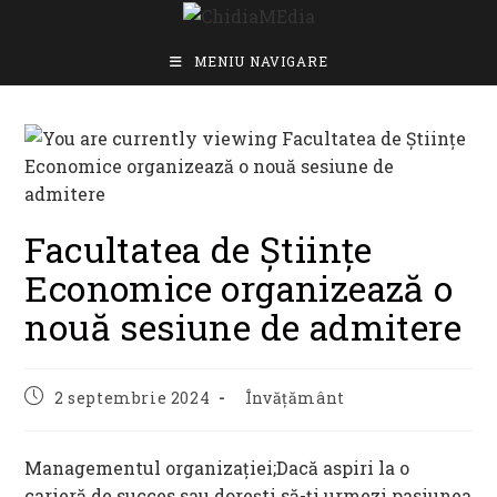
Skip
to
content
MENIU NAVIGARE
Facultatea de Științe
Economice organizează o
nouă sesiune de admitere
Post
Post
2 septembrie 2024
Învățământ
published:
category:
Managementul organizației;Dacă aspiri la o
carieră de succes sau dorești să-ți urmezi pasiunea