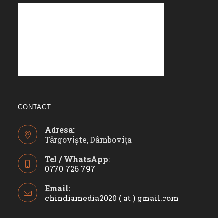
CONTACT
Adresa:
Târgoviște, Dâmbovița
Tel / WhatsApp:
0770 726 797
Opens
Email:
in
chindiamedia2020 ( at ) gmail.com
Opens
your
in
application
your