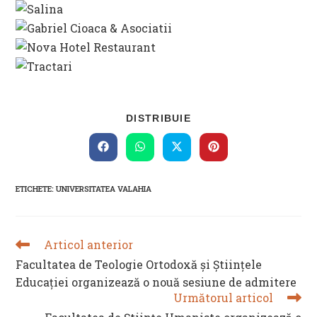
SHARE
DISTRIBUIE
THIS
CONTENT
Opens
Opens
Opens
Opens
in
in
in
in
a
a
a
a
new
new
new
new
ETICHETE
:
UNIVERSITATEA VALAHIA
window
window
window
window
Articol anterior
READ
MORE
Facultatea de Teologie Ortodoxă și Științele
ARTICLES
Educației organizează o nouă sesiune de admitere
Următorul articol