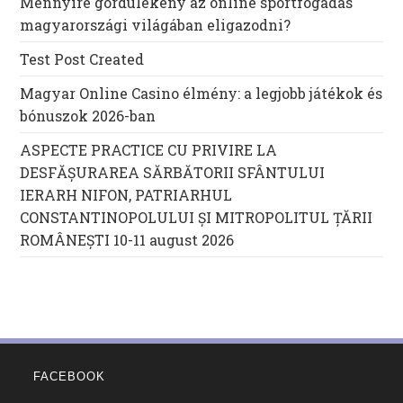
Mennyire gördülékeny az online sportfogadás
magyarországi világában eligazodni?
Test Post Created
Magyar Online Casino élmény: a legjobb játékok és
bónuszok 2026-ban
ASPECTE PRACTICE CU PRIVIRE LA
DESFĂȘURAREA SĂRBĂTORII SFÂNTULUI
IERARH NIFON, PATRIARHUL
CONSTANTINOPOLULUI ŞI MITROPOLITUL ȚĂRII
ROMÂNEȘTI 10-11 august 2026
FACEBOOK