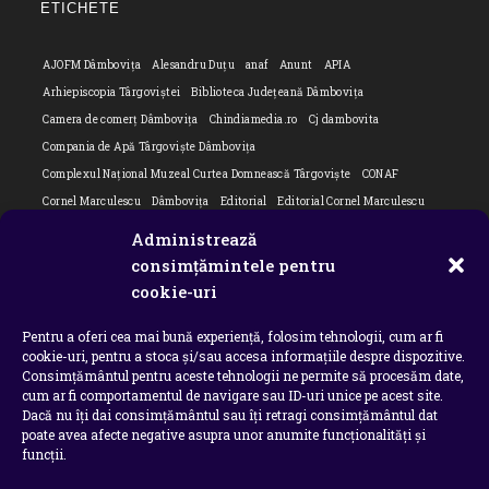
ETICHETE
applicatio
AJOFM Dâmbovița
Alesandru Duțu
anaf
Anunt
APIA
Arhiepiscopia Târgoviștei
Biblioteca Județeană Dâmbovița
Camera de comerț Dâmbovița
Chindiamedia.ro
Cj dambovita
Compania de Apă Târgoviște Dâmbovița
Complexul Național Muzeal Curtea Domnească Târgoviște
CONAF
Cornel Marculescu
Dâmbovița
Editorial
Editorial Cornel Marculescu
Editorial literar
Electrica
Flori Bungete
Guvern
Administrează
intreruperi energie electrica
ipj dambovita
ISU "Basarab I" Dâmbovița
consimțămintele pentru
Isu dambovita Basarab I Dambovita
ITM Dambovita
cookie-uri
JURNAL DE CĂLĂTORIE
Laurențiu Ștefan Szemkovics
MApN
Pentru a oferi cea mai bună experiență, folosim tehnologii, cum ar fi
Ministerul Educației
ministerul sanatatii
Nu-ți uita istoria
Oana Filip
cookie-uri, pentru a stoca și/sau accesa informațiile despre dispozitive.
Prefectura dambovita
Primaria Dragodana
Primaria Lucieni
Consimțământul pentru aceste tehnologii ne permite să procesăm date,
primaria Răzvad
Primaria Ulmi
primăria Târgoviște
PSD Dambovita
cum ar fi comportamentul de navigare sau ID-uri unice pe acest site.
Dacă nu îți dai consimțământul sau îți retragi consimțământul dat
psiholog
Serial
Situatia Covid 19 Dambovita
Situație Covid-19
poate avea afecte negative asupra unor anumite funcționalități și
Universitatea Valahia
funcții.