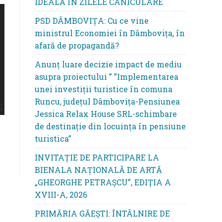
IDEALĂ ÎN ZILELE CANICULARE
PSD DÂMBOVIȚA: Cu ce vine
ministrul Economiei în Dâmbovița, în
afară de propagandă?
Anunț luare decizie impact de mediu
asupra proiectului ” ”Implementarea
unei investiții turistice în comuna
Runcu, județul Dâmbovița-Pensiunea
Jessica Relax House SRL-schimbare
de destinație din locuința în pensiune
turistica”
INVITAȚIE DE PARTICIPARE LA
BIENALA NAȚIONALĂ DE ARTĂ
„GHEORGHE PETRAȘCU”, EDIŢIA A
XVIII-A, 2026
PRIMĂRIA GĂEȘTI: ÎNTÂLNIRE DE