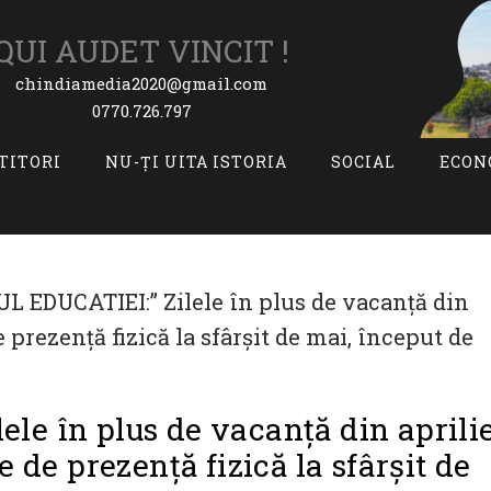
QUI AUDET VINCIT !
chindiamedia2020@gmail.com
0770.726.797
ITITORI
NU-ȚI UITA ISTORIA
SOCIAL
ECON
le în plus de vacanţă din aprili
e de prezenţă fizică la sfârşit de