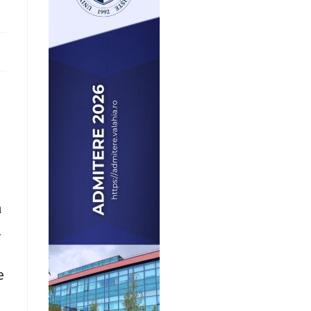
e
a
u
e