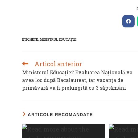
Ope
in
a
new
ETICHETE
:
MINISTRUL EDUCAȚIEI
win
Articol anterior
READ
MORE
Ministerul Educației: Evaluarea Națională va
ARTICLES
avea loc după Bacalaureat, iar vacanța de
primăvară va fi prelungită cu 3 săptămâni
ARTICOLE RECOMANDATE