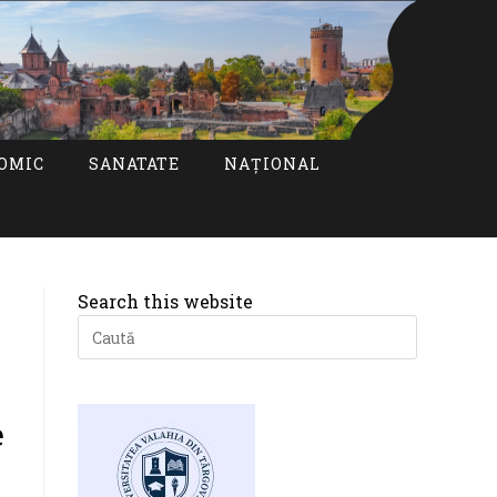
OMIC
SANATATE
NAȚIONAL
Search this website
Press
Escape
to
close
the
e
search
panel.