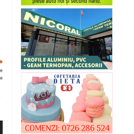
se
ce