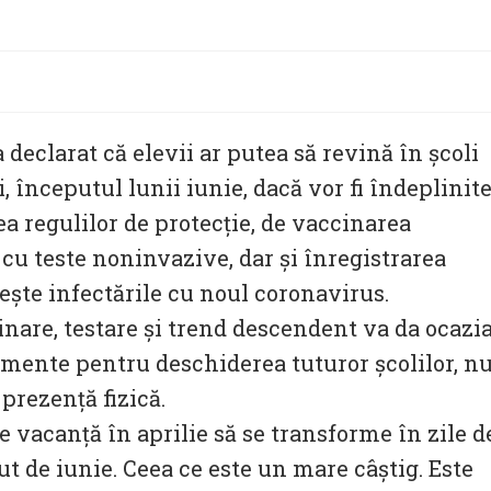
declarat că elevii ar putea să revină în şcoli
i, începutul lunii iunie, dacă vor fi îndeplinit
a regulilor de protecţie, de vaccinarea
cu teste noninvazive, dar şi înregistrarea
şte infectările cu noul coronavirus.
inare, testare şi trend descendent va da ocazi
umente pentru deschiderea tuturor şcolilor, n
 prezenţă fizică.
e vacanţă în aprilie să se transforme în zile d
ut de iunie. Ceea ce este un mare câştig. Este