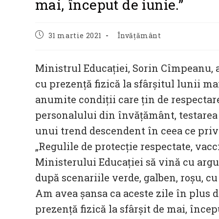
mai, început de iunie.”
Post
Post
31 martie 2021
Învățământ
published:
category:
Ministrul Educaţiei, Sorin Cîmpeanu, a 
cu prezenţă fizică la sfârşitul lunii ma
anumite condiţii care ţin de respectare
personalului din învăţământ, testarea 
unui trend descendent în ceea ce prive
„Regulile de protecţie respectate, vacc
Ministerului Educaţiei să vină cu arg
după scenariile verde, galben, roşu, cu
Am avea şansa ca aceste zile în plus d
prezenţă fizică la sfârşit de mai, încep