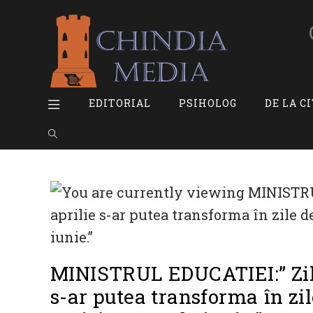
Skip
to
content
EDITORIAL
PSIHOLOG
DE LA C
Toggle
website
search
MINISTRUL EDUCATIEI:” Zile
s-ar putea transforma în zil