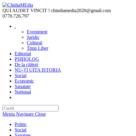
Skip
to
QUI AUDET VINCIT !
chindiamedia2020@gmail.com
content
0770.726.797
.
Eveniment
Juridic
Cultural
Timp Liber
Editorial
PSIHOLOG
De la cititori
NU-ȚI UITA ISTORIA
Social
Economic
Sanatate
Național
Toggle
website
search
Meniu Navigare
Close
Politic
Social
Sanatate