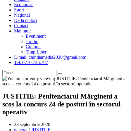
Economic
Sport
Național
De la cititori
Contact
Mai mult
Eveniment
Juridic
Cultural
Timp Liber
E-mail: chindiamedia2020@gmail.com
Tel: 0770.726.797
JUSTITIE: Penitenciarul Mărgineni a
scos la concurs 24 de posturi în sectorul
operativ
Post
23 septembrie 2020
published:
Post
general
/
JUSTITIE