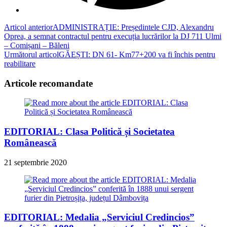
Read
Articol anterior
ADMINISTRAȚIE: Președintele CJD, Alexandru
Oprea, a semnat contractul pentru execuția lucrărilor la DJ 711 Ulmi
more
– Comișani – Băleni
articles
Următorul articol
GĂEȘTI: DN 61- Km77+200 va fi închis pentru
reabilitare
Articole recomandate
EDITORIAL: Clasa Politică și Societatea
Românească
21 septembrie 2020
EDITORIAL: Medalia „Serviciul Credincios”