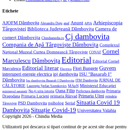
your
in
application
your
Etichete
application
Anunt
Arhiepiscopia
AJOFM Dâmbovița
Alesandru Duțu
anaf
APIA
Târgoviștei
Biblioteca Județeană Dâmbovița
Camera de
Cj dambovita
comerț Dâmbovița
Chindiamedia.ro
Compania de Apă Târgoviște Dâmbovița
Complexul
Cornel
Național Muzeal Curtea Domnească Târgoviște
CONAF
Editorial
Dâmbovița
Marculescu
Editorial Cornel
Editorial literar
Guvern
Flori Bungete
Marculescu
Electrica
ISU "Basarab I"
intreruperi energie electrica
ipj dambovita
Dâmbovița
JURNAL DE
ITM Dambovita
Isu dambovita Basarab I Dambovita
Ministerul Educației
CĂLĂTORIE
MApN
Laurențiu Ștefan Szemkovics
Oana Filip
Primaria
Nu-ți uita istoria
ministerul sanatatii
Prefectura dambovita
Primaria Ulmi
Primaria Lucieni
primaria Răzvad
Dragodana
primăria
Situatia Covid 19
psiholog
PSD Dambovita
Serial
Târgoviște
Situație Covid-19
Dambovita
Universitatea Valahia
Copyright 2026 - Chindia Media
Utilizatorii pot descarca si tipari continut de pe acest site doar pentru