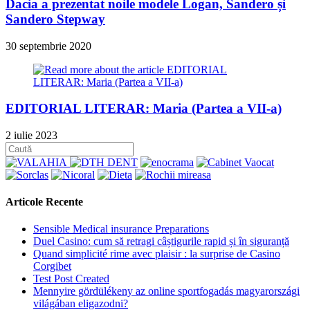
Dacia a prezentat noile modele Logan, Sandero și
Sandero Stepway
30 septembrie 2020
EDITORIAL LITERAR: Maria (Partea a VII-a)
2 iulie 2023
Articole Recente
Sensible Medical insurance Preparations
Duel Casino: cum să retragi câștigurile rapid și în siguranță
Quand simplicité rime avec plaisir : la surprise de Casino
Corgibet
Test Post Created
Mennyire gördülékeny az online sportfogadás magyarországi
világában eligazodni?