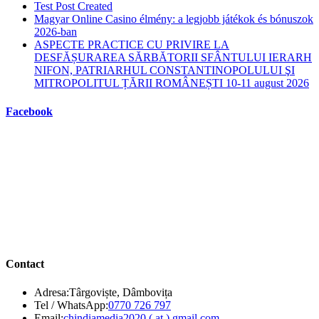
Test Post Created
Magyar Online Casino élmény: a legjobb játékok és bónuszok
2026-ban
ASPECTE PRACTICE CU PRIVIRE LA
DESFĂȘURAREA SĂRBĂTORII SFÂNTULUI IERARH
NIFON, PATRIARHUL CONSTANTINOPOLULUI ŞI
MITROPOLITUL ȚĂRII ROMÂNEȘTI 10-11 august 2026
Facebook
Contact
Adresa:
Târgoviște, Dâmbovița
Opens
Tel / WhatsApp:
0770 726 797
in
Opens
Email:
chindiamedia2020 ( at ) gmail.com