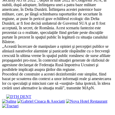
Security Act of 2022”, depus în iulie 2022 în Congresul SUA, ar
stabili, după adoptare, înfiinţarea unei a patra baze militare
americane, în Delta Dunării. Înfiinţarea acestei puternice baze
militare, care, pe lângă schimbarea raporturilor de securitate în
regiune, ar pune în pericol grav echilibrul ecologic din Delta
Dunării, ar fi fost decisă unilateral de Guvernul SUA şi ar fi fost
acceptată, în secret, de România. Acest scenariu fantezist este
prezentat ca o realitate, speculaţiile fiind grefate peste discuţiile
purtate în prezent în spaţiul public în legătură cu situaţia canalului
Bâstroe.
„Această încercare de manipulare a opiniei şi percepţiei publice se
aliniază narativelor alarmiste şi panicarde răspândite cu o frecvenţă
crescută în ultima vreme în spaţiul public românesc de surse afiliate
propagandei pro-ruse, în contextul situaţiei generate de războiul de
agresiune declanşat de Federaţia Rusă împotriva Ucrainei şi
posibilele implicaţii asupra ţărilor din regiune.
Procedeul de construire a acestei dezinformări este simplist, fiind
bazat pe scoaterea din context a unor informaţii reale şi amestecarea
lor cu speculaţii şi minciuni care să «susţină» falsa ipoteză, în ideea
creării unei alternative la situaţia reală”, transmite MApN.