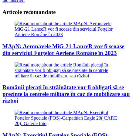
articles
fac înscrieri
Articole recomandate
MApN: Aeronavele MiG-21 LanceR vor fi scoase
din serviciul Forţelor Aeriene Române în 2023
Românii plecați în străinătate vor fi obligați să se
prezinte la centrele militare în caz de mobilizare sau
război
MApN: Exercițiul Forțelor Speciale (FOS)-