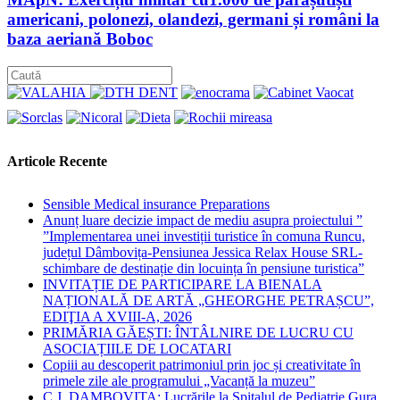
americani, polonezi, olandezi, germani și români la
baza aeriană Boboc
Articole Recente
Sensible Medical insurance Preparations
Anunț luare decizie impact de mediu asupra proiectului ”
”Implementarea unei investiții turistice în comuna Runcu,
județul Dâmbovița-Pensiunea Jessica Relax House SRL-
schimbare de destinație din locuința în pensiune turistica”
INVITAȚIE DE PARTICIPARE LA BIENALA
NAȚIONALĂ DE ARTĂ „GHEORGHE PETRAȘCU”,
EDIŢIA A XVIII-A, 2026
PRIMĂRIA GĂEȘTI: ÎNTÂLNIRE DE LUCRU CU
ASOCIAȚIILE DE LOCATARI
Copiii au descoperit patrimoniul prin joc și creativitate în
primele zile ale programului „Vacanță la muzeu”
C.J. DAMBOVITA: Lucrările la Spitalul de Pediatrie Gura