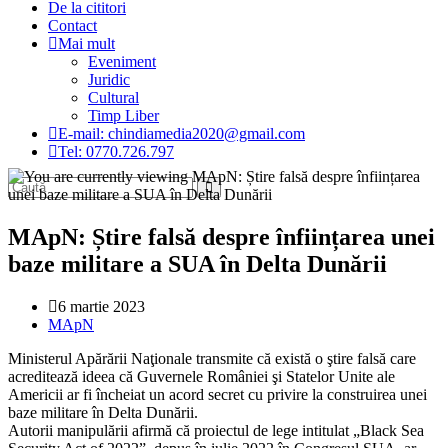
De la cititori
Contact
Mai mult
Eveniment
Juridic
Cultural
Timp Liber
E-mail: chindiamedia2020@gmail.com
Tel: 0770.726.797
MApN: Știre falsă despre înființarea unei
baze militare a SUA în Delta Dunării
Post
6 martie 2023
published:
Post
MApN
category:
Ministerul Apărării Naţionale transmite că există o ştire falsă care
acreditează ideea că Guvernele României şi Statelor Unite ale
Americii ar fi încheiat un acord secret cu privire la construirea unei
baze militare în Delta Dunării.
Autorii manipulării afirmă că proiectul de lege intitulat „Black Sea