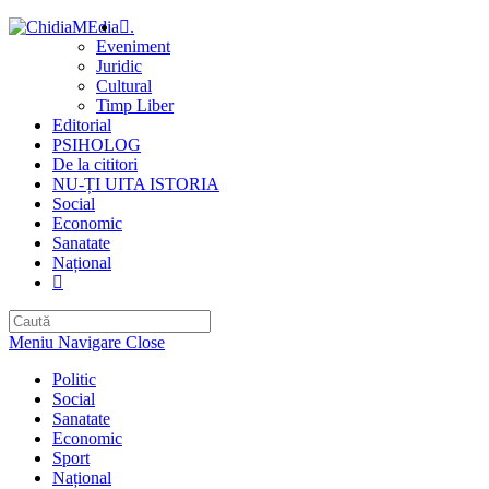
Skip
.
to
Eveniment
content
Juridic
Cultural
Timp Liber
Editorial
PSIHOLOG
De la cititori
NU-ȚI UITA ISTORIA
Social
Economic
Sanatate
Național
Toggle
website
search
Meniu Navigare
Close
Politic
Social
Sanatate
Economic
Sport
Național