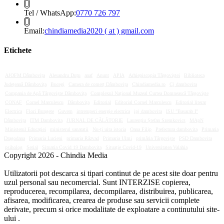
Opens
Tel / WhatsApp:
0770 726 797
in
your
Opens
Email:
chindiamedia2020 ( at ) gmail.com
application
in
your
Etichete
application
AJOFM Dâmbovița
Alesandru Duțu
anaf
Anunt
APIA
Arhiepiscopia Târgoviștei
Biblioteca
Județeană Dâmbovița
Bucegi
Camera de comerț Dâmbovița
Chindiamedia.ro
Cj dambovita
Compania de Apă Târgoviște Dâmbovița
Complexul Național Muzeal Curtea Domnească Târgoviște
CONAF
Cornel Marculescu
Dâmbovița
Editorial
Editorial Cornel Marculescu
Editorial literar
Electrica
Flori Bungete
Guvern
intreruperi energie electrica
ipj dambovita
ISU "Basarab I"
Dâmbovița
ITM Dambovita
JURNAL DE CĂLĂTORIE
Laurențiu Ștefan Szemkovics
MApN
Ministerul Educației
ministerul sanatatii
Nu-ți uita istoria
Oana Filip
Prefectura dambovita
Primaria
Dragodana
Primaria Lucieni
primaria Răzvad
Primaria Ulmi
primăria Târgoviște
PSD Dambovita
psiholog
Serial
Situatia Covid 19 Dambovita
Situație Covid-19
Universitatea Valahia
Copyright 2026 - Chindia Media
Utilizatorii pot descarca si tipari continut de pe acest site doar pentru
uzul personal sau necomercial. Sunt INTERZISE copierea,
reproducerea, recompilarea, decompilarea, distribuirea, publicarea,
afisarea, modificarea, crearea de produse sau servicii complete
derivate, precum si orice modalitate de exploatare a continutului site-
ului .