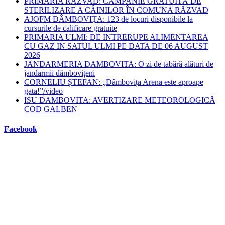
PRIMĂRIA RĂZVAD: CAMPANIE GRATUITĂ DE
STERILIZARE A CÂINILOR ÎN COMUNA RĂZVAD
AJOFM DÂMBOVIȚA: 123 de locuri disponibile la
cursurile de calificare gratuite
PRIMARIA ULMI: DE INTRERUPE ALIMENTAREA
CU GAZ IN SATUL ULMI PE DATA DE 06 AUGUST
2026
JANDARMERIA DAMBOVITA: O zi de tabără alături de
jandarmii dâmbovițeni
CORNELIU ȘTEFAN: „Dâmbovița Arena este aproape
gata!”/video
ISU DAMBOVITA: AVERTIZARE METEOROLOGICĂ
COD GALBEN
Facebook