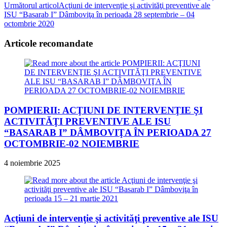
Următorul articol
Acţiuni de intervenţie şi activităţi preventive ale
more
ISU “Basarab I” Dâmboviţa în perioada 28 septembrie – 04
articles
octombrie 2020
Articole recomandate
POMPIERII: ACŢIUNI DE INTERVENŢIE ŞI
ACTIVITĂŢI PREVENTIVE ALE ISU
“BASARAB I” DÂMBOVIŢA ÎN PERIOADA 27
OCTOMBRIE-02 NOIEMBRIE
4 noiembrie 2025
Acţiuni de intervenţie şi activităţi preventive ale ISU