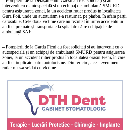
– Pompierii de la Detașamentul Găești au fost solicitați și au
intervenit cu o autospecială și un echipaj de ambulanță SMURD
pentru asigurarea zonei, la un accident rutier produs în localitatea
Gura Foii, unde un autoturism s-a răsturnat, pe plafon, în afara părții
carosabile. Cele două victime care au rezultat în urma accidentului
au fost preluate și transportate la spital de către echipajele de
ambulanță SAJ;
– Pompierii de la Garda Fieni au fost solicitați și au intervenit cu o
autospecială și un echipaj de ambulanță SMURD pentru asigurarea
zonei, la un accident rutier produs în localitatea orașul Fieni, în care
au fost implicate patru autoturisme. Din fericire, acest eveniment
rutier nu s-a soldat cu victime.