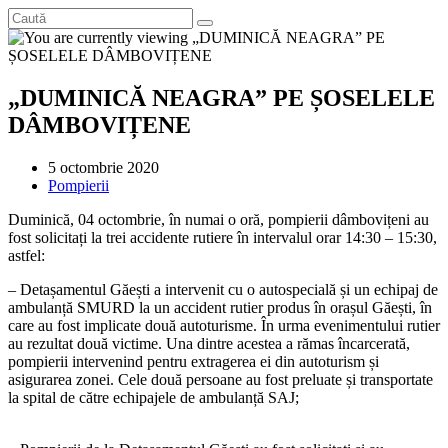
„DUMINICĂ NEAGRA” PE ȘOSELELE
DÂMBOVIȚENE
Post
5 octombrie 2020
published:
Post
Pompierii
category:
Duminică, 04 octombrie, în numai o oră, pompierii dâmbovițeni au
fost solicitați la trei accidente rutiere în intervalul orar 14:30 – 15:30,
astfel:
– Detașamentul Găești a intervenit cu o autospecială și un echipaj de
ambulanță SMURD la un accident rutier produs în orașul Găești, în
care au fost implicate două autoturisme. În urma evenimentului rutier
au rezultat două victime. Una dintre acestea a rămas încarcerată,
pompierii intervenind pentru extragerea ei din autoturism și
asigurarea zonei. Cele două persoane au fost preluate și transportate
la spital de către echipajele de ambulanță SAJ;