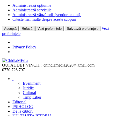
Administrează opțiunile
Administrează serviciile
Administrează vânzătorii {vendor_count}
Citește mai multe despre aceste scopuri
Vezi
Acceptă
Refuză
Vezi preferințele
Salvează preferințele
preferințele
Privacy Policy
Skip
to
QUI AUDET VINCIT !
chindiamedia2020@gmail.com
content
0770.726.797
.
Eveniment
Juridic
Cultural
Timp Liber
Editorial
PSIHOLOG
De la cititori
NU-ȚI UITA ISTORIA