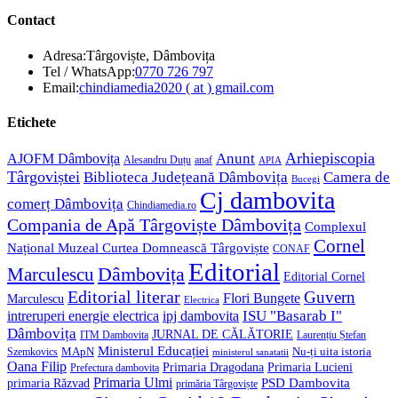
Contact
Adresa:
Târgoviște, Dâmbovița
Opens
Tel / WhatsApp:
0770 726 797
in
Opens
Email:
chindiamedia2020 ( at ) gmail.com
your
in
application
your
Etichete
application
Anunt
Arhiepiscopia
AJOFM Dâmbovița
Alesandru Duțu
anaf
APIA
Târgoviștei
Biblioteca Județeană Dâmbovița
Camera de
Bucegi
Cj dambovita
comerț Dâmbovița
Chindiamedia.ro
Compania de Apă Târgoviște Dâmbovița
Complexul
Cornel
Național Muzeal Curtea Domnească Târgoviște
CONAF
Editorial
Dâmbovița
Marculescu
Editorial Cornel
Editorial literar
Guvern
Flori Bungete
Marculescu
Electrica
ISU "Basarab I"
intreruperi energie electrica
ipj dambovita
Dâmbovița
JURNAL DE CĂLĂTORIE
Laurențiu Ștefan
ITM Dambovita
Ministerul Educației
MApN
Szemkovics
Nu-ți uita istoria
ministerul sanatatii
Oana Filip
Primaria Lucieni
Primaria Dragodana
Prefectura dambovita
Primaria Ulmi
primaria Răzvad
PSD Dambovita
primăria Târgoviște