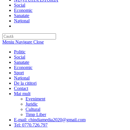
Social
Economic
Sanatate
Național
Toggle
website
search
Meniu Navigare
Close
Politic
Social
Sanatate
Economic
Sport
Național
De la cititori
Contact
Mai mult
Eveniment
Juridic
Cultural
Timp Liber
E-mail: chindiamedia2020@gmail.com
Tel: 0770.726.797