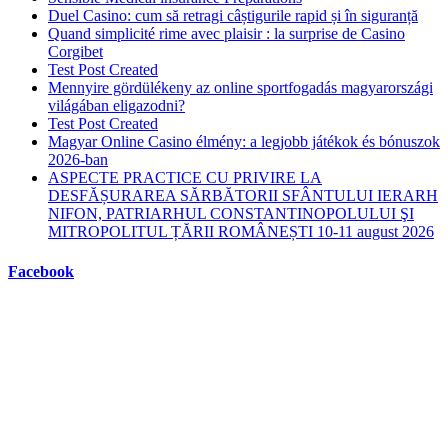
Duel Casino: cum să retragi câștigurile rapid și în siguranță
Quand simplicité rime avec plaisir : la surprise de Casino
Corgibet
Test Post Created
Mennyire gördülékeny az online sportfogadás magyarországi
világában eligazodni?
Test Post Created
Magyar Online Casino élmény: a legjobb játékok és bónuszok
2026-ban
ASPECTE PRACTICE CU PRIVIRE LA
DESFĂȘURAREA SĂRBĂTORII SFÂNTULUI IERARH
NIFON, PATRIARHUL CONSTANTINOPOLULUI ŞI
MITROPOLITUL ȚĂRII ROMÂNEȘTI 10-11 august 2026
Facebook