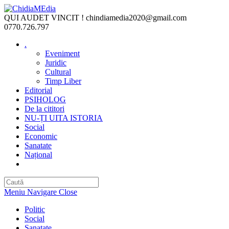
Skip
to
QUI AUDET VINCIT !
chindiamedia2020@gmail.com
content
0770.726.797
.
Eveniment
Juridic
Cultural
Timp Liber
Editorial
PSIHOLOG
De la cititori
NU-ȚI UITA ISTORIA
Social
Economic
Sanatate
Național
Toggle
website
search
Meniu Navigare
Close
Politic
Social
Sanatate