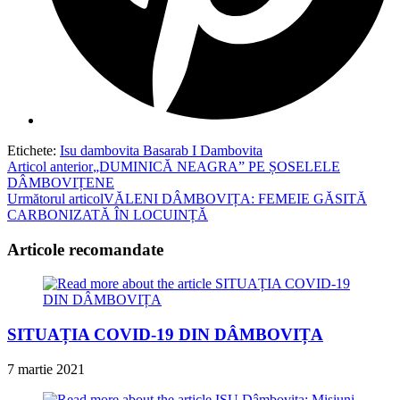
Etichete
:
Isu dambovita Basarab I Dambovita
Read
Articol anterior
„DUMINICĂ NEAGRA” PE ȘOSELELE
DÂMBOVIȚENE
more
Următorul articol
VĂLENI DÂMBOVIȚA: FEMEIE GĂSITĂ
articles
CARBONIZATĂ ÎN LOCUINȚĂ
Articole recomandate
SITUAȚIA COVID-19 DIN DÂMBOVIȚA
7 martie 2021