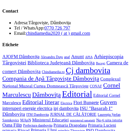
Contact
Adresa:
Târgoviște, Dâmbovița
Opens
Tel / WhatsApp:
0770 726 797
in
Opens
Email:
chindiamedia2020 ( at ) gmail.com
your
in
application
your
Etichete
application
Anunt
Arhiepiscopia
AJOFM Dâmbovița
Alesandru Duțu
anaf
APIA
Târgoviștei
Biblioteca Județeană Dâmbovița
Camera de
Bucegi
Cj dambovita
comerț Dâmbovița
Chindiamedia.ro
Compania de Apă Târgoviște Dâmbovița
Complexul
Cornel
Național Muzeal Curtea Domnească Târgoviște
CONAF
Editorial
Dâmbovița
Marculescu
Editorial Cornel
Editorial literar
Guvern
Flori Bungete
Marculescu
Electrica
ISU "Basarab I"
intreruperi energie electrica
ipj dambovita
Dâmbovița
JURNAL DE CĂLĂTORIE
Laurențiu Ștefan
ITM Dambovita
Ministerul Educației
MApN
Szemkovics
Nu-ți uita istoria
ministerul sanatatii
Oana Filip
Primaria Lucieni
Primaria Dragodana
Prefectura dambovita
Primaria Ulmi
primaria Răzvad
PSD Dambovita
primăria Târgoviște