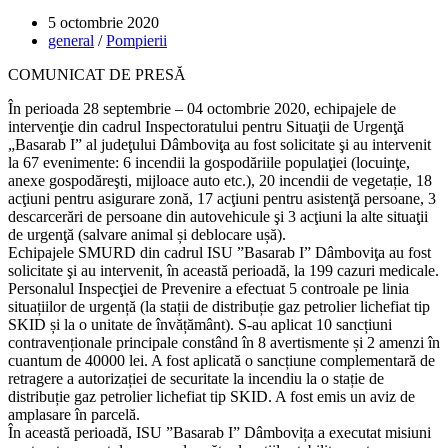
Post
5 octombrie 2020
published:
Post
general
/
Pompierii
category:
COMUNICAT DE PRESĂ
În perioada 28 septembrie – 04 octombrie 2020, echipajele de
intervenţie din cadrul Inspectoratului pentru Situaţii de Urgenţă
„Basarab I” al judeţului Dâmboviţa au fost solicitate şi au intervenit
la 67 evenimente: 6 incendii la gospodăriile populaţiei (locuinţe,
anexe gospodăreşti, mijloace auto etc.), 20 incendii de vegetație, 18
acţiuni pentru asigurare zonă, 17 acţiuni pentru asistenţă persoane, 3
descarcerări de persoane din autovehicule şi 3 acţiuni la alte situaţii
de urgenţă (salvare animal și deblocare ușă).
Echipajele SMURD din cadrul ISU ”Basarab I” Dâmboviţa au fost
solicitate şi au intervenit, în această perioadă, la 199 cazuri medicale.
Personalul Inspecţiei de Prevenire a efectuat 5 controale pe linia
situațiilor de urgență (la stații de distribuție gaz petrolier lichefiat tip
SKID și la o unitate de învățământ). S-au aplicat 10 sancțiuni
contravenționale principale constând în 8 avertismente și 2 amenzi în
cuantum de 40000 lei. A fost aplicată o sancțiune complementară de
retragere a autorizației de securitate la incendiu la o stație de
distribuție gaz petrolier lichefiat tip SKID. A fost emis un aviz de
amplasare în parcelă.
În această perioadă, ISU ”Basarab I” Dâmbovița a executat misiuni