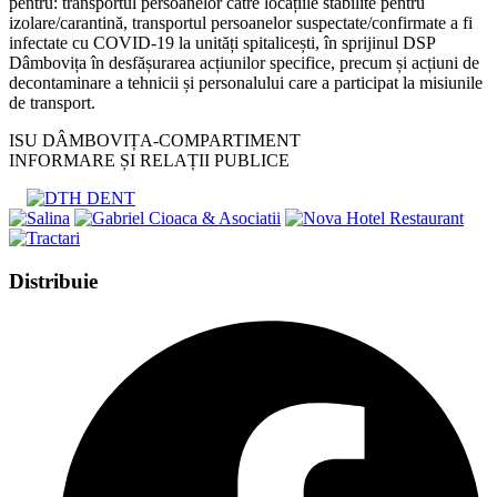
pentru: transportul persoanelor către locațiile stabilite pentru
izolare/carantină, transportul persoanelor suspectate/confirmate a fi
infectate cu COVID-19 la unități spitalicești, în sprijinul DSP
Dâmbovița în desfășurarea acțiunilor specifice, precum și acțiuni de
decontaminare a tehnicii și personalului care a participat la misiunile
de transport.
ISU DÂMBOVIȚA-COMPARTIMENT
INFORMARE ȘI RELAȚII PUBLICE
Share
Distribuie
this
Opens
content
in
a
new
window