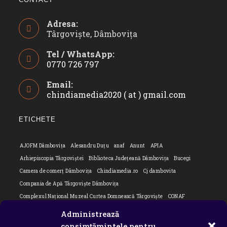
Adresa:
Târgoviște, Dâmbovița
Tel / WhatsApp:
0770 726 797
Opens
Email:
in
chindiamedia2020 ( at ) gmail.com
Opens
your
in
application
your
ETICHETE
applicatio
AJOFM Dâmbovița
Alesandru Duțu
anaf
Anunt
APIA
Arhiepiscopia Târgoviștei
Biblioteca Județeană Dâmbovița
Bucegi
Camera de comerț Dâmbovița
Chindiamedia.ro
Cj dambovita
Compania de Apă Târgoviște Dâmbovița
Complexul Național Muzeal Curtea Domnească Târgoviște
CONAF
Cornel Marculescu
Dâmbovița
Editorial
Editorial Cornel Marculescu
Administrează
Editorial literar
Electrica
Flori Bungete
Guvern
consimțămintele pentru