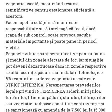
vegetație uscată, mobilizând resurse
semnificative pentru gestionarea eficientă a
acestora.
Facem apel la cetățeni să manifeste
responsabilitate și să înțeleagă că focul, dacă
scapă de sub control, poate provoca pagube
materiale importante și poate pune în pericol
viețile.
Pagubele zilnice sunt semnificative pentru fauna
și mediul din zonele afectate de foc, iar situațiile
pot deveni dezastruoase dacă în zonele respective
se află locuințe, păduri sau instalații tehnologice.
Vă reamintim, arderea vegetației uscate este
STRICT INTERZISĂ. Nerespectarea prevederilor
legale privind INTERZICEREA arderii miriştilor,
turbăriilor, litierelor pădurii, stufului, tufărişurilor
sau vegetaţiei ierboase constituie contravenţie şi
se sancţionează cu amendă de la 7.500 lei la 15.000