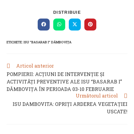
SHARE
DISTRIBUIE
THIS
CONTENT
Opens
Opens
Opens
Opens
in
in
in
in
a
a
a
a
new
new
new
new
ETICHETE
:
ISU "BASARAB I" DÂMBOVIȚA
window
window
window
window
Articol anterior
READ
MORE
POMPIERII: ACŢIUNI DE INTERVENŢIE ŞI
ARTICLES
ACTIVITĂŢI PREVENTIVE ALE ISU “BASARAB I”
DÂMBOVIŢA ÎN PERIOADA 03-10 FEBRUARIE
Următorul articol
ISU DAMBOVITA: OPRIȚI ARDEREA VEGETAȚIEI
USCATE!