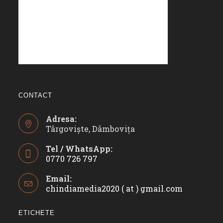
CONTACT
Adresa:
Târgoviște, Dâmbovița
Tel / WhatsApp:
0770 726 797
Opens
Email:
in
chindiamedia2020 ( at ) gmail.com
Opens
your
in
application
your
ETICHETE
applicatio