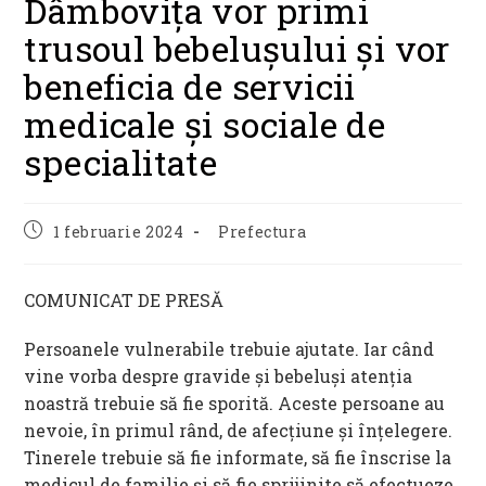
Dâmbovița vor primi
trusoul bebelușului și vor
beneficia de servicii
medicale și sociale de
specialitate
Post
Post
1 februarie 2024
Prefectura
published:
category:
COMUNICAT DE PRESĂ
Persoanele vulnerabile trebuie ajutate. Iar când
vine vorba despre gravide și bebeluși atenția
noastră trebuie să fie sporită. Aceste persoane au
nevoie, în primul rând, de afecțiune și înțelegere.
Tinerele trebuie să fie informate, să fie înscrise la
medicul de familie și să fie sprijinite să efectueze