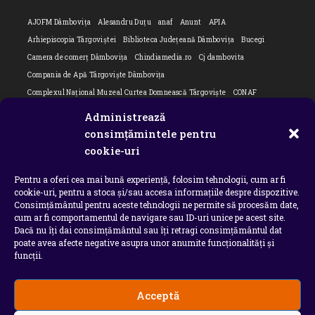
AJOFM Dâmbovița
Alesandru Duțu
anaf
Anunt
APIA
Arhiepiscopia Târgoviștei
Biblioteca Județeană Dâmbovița
Bucegi
Camera de comerț Dâmbovița
Chindiamedia.ro
Cj dambovita
Compania de Apă Târgoviște Dâmbovița
Complexul Național Muzeal Curtea Domnească Târgoviște
CONAF
Cornel Marculescu
Dâmbovița
Editorial
Editorial Cornel Marculescu
Administrează
Editorial literar
Electrica
Flori Bungete
Guvern
consimțămintele pentru
intreruperi energie electrica
ipj dambovita
ISU "Basarab I" Dâmbovița
cookie-uri
ITM Dambovita
JURNAL DE CĂLĂTORIE
Laurențiu Ștefan Szemkovics
Pentru a oferi cea mai bună experiență, folosim tehnologii, cum ar fi
MApN
Ministerul Educației
ministerul sanatatii
Nu-ți uita istoria
cookie-uri, pentru a stoca și/sau accesa informațiile despre dispozitive.
Oana Filip
Prefectura dambovita
Primaria Dragodana
Primaria Lucieni
Consimțământul pentru aceste tehnologii ne permite să procesăm date,
primaria Răzvad
Primaria Ulmi
primăria Târgoviște
PSD Dambovita
cum ar fi comportamentul de navigare sau ID-uri unice pe acest site.
Dacă nu îți dai consimțământul sau îți retragi consimțământul dat
psiholog
Serial
Situatia Covid 19 Dambovita
Situație Covid-19
poate avea afecte negative asupra unor anumite funcționalități și
Universitatea Valahia
funcții.
Acceptă
Copyright 2026 - Chindia Media