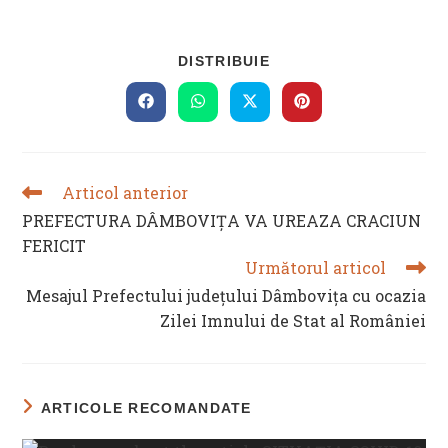
SHARE
DISTRIBUIE
THIS
CONTENT
Opens
Opens
Opens
Opens
in
in
in
in
a
a
a
a
new
new
new
new
window
window
window
window
Articol anterior
READ
MORE
PREFECTURA DÂMBOVIȚA VA UREAZA CRACIUN
ARTICLES
FERICIT
Următorul articol
Mesajul Prefectului județului Dâmbovița cu ocazia
Zilei Imnului de Stat al României
ARTICOLE RECOMANDATE