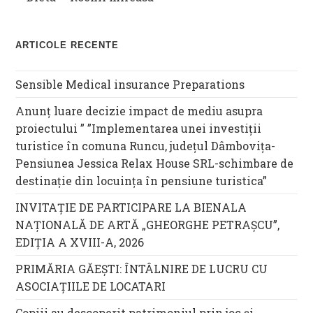
ARTICOLE RECENTE
Sensible Medical insurance Preparations
Anunț luare decizie impact de mediu asupra
proiectului ” ”Implementarea unei investiții
turistice în comuna Runcu, județul Dâmbovița-
Pensiunea Jessica Relax House SRL-schimbare de
destinație din locuința în pensiune turistica”
INVITAȚIE DE PARTICIPARE LA BIENALA
NAȚIONALĂ DE ARTĂ „GHEORGHE PETRAȘCU”,
EDIŢIA A XVIII-A, 2026
PRIMĂRIA GĂEȘTI: ÎNTÂLNIRE DE LUCRU CU
ASOCIAȚIILE DE LOCATARI
Copiii au descoperit patrimoniul prin joc și