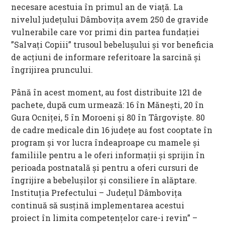
necesare acestuia în primul an de viață. La
nivelul județului Dâmbovița avem 250 de gravide
vulnerabile care vor primi din partea fundației
”Salvați Copiii” trusoul bebelușului și vor beneficia
de acțiuni de informare referitoare la sarcină și
îngrijirea pruncului.
Până în acest moment, au fost distribuite 121 de
pachete, după cum urmează: 16 în Mănești, 20 în
Gura Ocniței, 5 în Moroeni și 80 în Târgoviște. 80
de cadre medicale din 16 județe au fost cooptate în
program şi vor lucra îndeaproape cu mamele și
familiile pentru a le oferi informații și sprijin în
perioada postnatală și pentru a oferi cursuri de
îngrijire a bebelușilor și consiliere în alăptare.
Instituția Prefectului – Județul Dâmbovița
continuă să susțină implementarea acestui
proiect în limita competențelor care-i revin” –