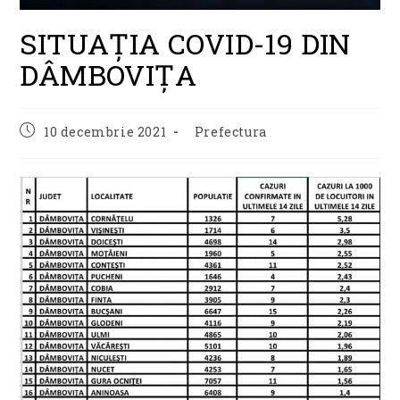
SITUAȚIA COVID-19 DIN
DÂMBOVIȚA
Post
Post
10 decembrie 2021
Prefectura
published:
category: