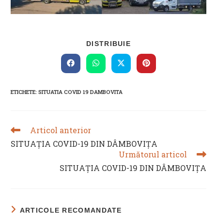
SHARE
DISTRIBUIE
THIS
CONTENT
Opens
Opens
Opens
Opens
in
in
in
in
a
a
a
a
new
new
new
new
ETICHETE
:
SITUATIA COVID 19 DAMBOVITA
window
window
window
window
Articol anterior
READ
MORE
SITUAȚIA COVID-19 DIN DÂMBOVIȚA
ARTICLES
Următorul articol
SITUAȚIA COVID-19 DIN DÂMBOVIȚA
ARTICOLE RECOMANDATE