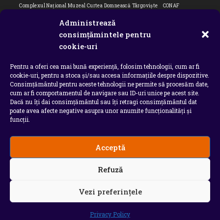
Complexul Național Muzeal Curtea Domnească Târgoviște
CONAF
Cornel Marculescu
Dâmbovița
Editorial
Editorial Cornel Marculescu
Administrează
Editorial literar
Electrica
Flori Bungete
Guvern
consimțămintele pentru
intreruperi energie electrica
ipj dambovita
ISU "Basarab I" Dâmbovița
cookie-uri
ITM Dambovita
JURNAL DE CĂLĂTORIE
Laurențiu Ștefan Szemkovics
Pentru a oferi cea mai bună experiență, folosim tehnologii, cum ar fi
MApN
Ministerul Educației
ministerul sanatatii
Nu-ți uita istoria
cookie-uri, pentru a stoca și/sau accesa informațiile despre dispozitive.
Oana Filip
Prefectura dambovita
Primaria Dragodana
Primaria Lucieni
Consimțământul pentru aceste tehnologii ne permite să procesăm date,
primaria Răzvad
Primaria Ulmi
primăria Târgoviște
PSD Dambovita
cum ar fi comportamentul de navigare sau ID-uri unice pe acest site.
Dacă nu îți dai consimțământul sau îți retragi consimțământul dat
psiholog
Serial
Situatia Covid 19 Dambovita
Situație Covid-19
poate avea afecte negative asupra unor anumite funcționalități și
Universitatea Valahia
funcții.
Acceptă
Copyright 2026 - Chindia Media
Refuză
Utilizatorii pot descarca si tipari continut de pe acest
site doar pentru uzul personal sau necomercial. Sunt
INTERZISE copierea, reproducerea, recompilarea,
Vezi preferințele
decompilarea, distribuirea, publicarea, afisarea,
modificarea, crearea de produse sau servicii complete
derivate, precum si orice modalitate de exploatare a
Privacy Policy
continutului site-ului .