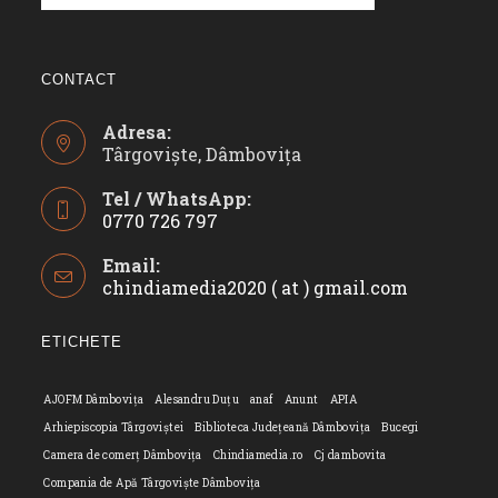
CONTACT
Adresa:
Târgoviște, Dâmbovița
Tel / WhatsApp:
0770 726 797
Opens
Email:
in
chindiamedia2020 ( at ) gmail.com
Opens
your
in
application
your
ETICHETE
applicatio
AJOFM Dâmbovița
Alesandru Duțu
anaf
Anunt
APIA
Arhiepiscopia Târgoviștei
Biblioteca Județeană Dâmbovița
Bucegi
Camera de comerț Dâmbovița
Chindiamedia.ro
Cj dambovita
Compania de Apă Târgoviște Dâmbovița