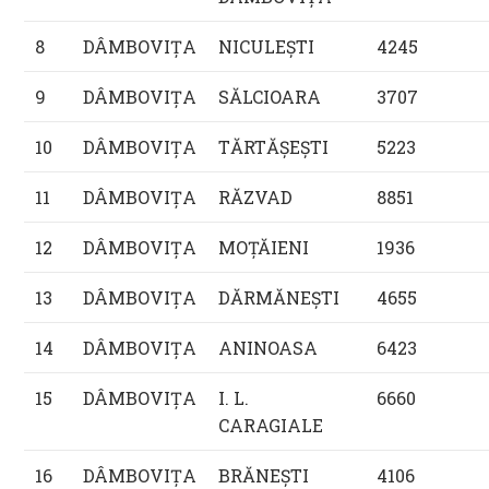
8
DÂMBOVIŢA
NICULEŞTI
4245
9
DÂMBOVIŢA
SĂLCIOARA
3707
10
DÂMBOVIŢA
TĂRTĂŞEŞTI
5223
11
DÂMBOVIŢA
RĂZVAD
8851
12
DÂMBOVIŢA
MOŢĂIENI
1936
13
DÂMBOVIŢA
DĂRMĂNEŞTI
4655
14
DÂMBOVIŢA
ANINOASA
6423
15
DÂMBOVIŢA
I. L.
6660
CARAGIALE
16
DÂMBOVIŢA
BRĂNEŞTI
4106