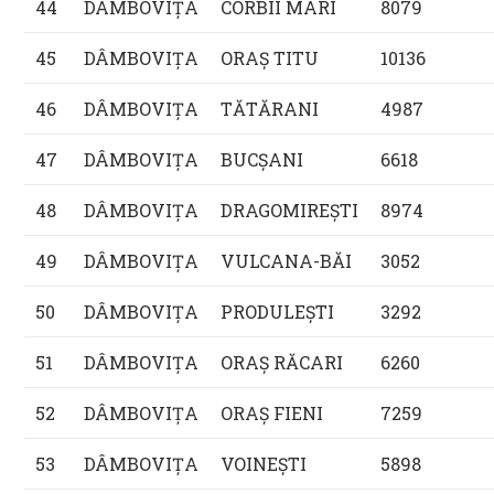
44
DÂMBOVIŢA
CORBII MARI
8079
45
DÂMBOVIŢA
ORAŞ TITU
10136
46
DÂMBOVIŢA
TĂTĂRANI
4987
47
DÂMBOVIŢA
BUCŞANI
6618
48
DÂMBOVIŢA
DRAGOMIREŞTI
8974
49
DÂMBOVIŢA
VULCANA-BĂI
3052
50
DÂMBOVIŢA
PRODULEŞTI
3292
51
DÂMBOVIŢA
ORAŞ RĂCARI
6260
52
DÂMBOVIŢA
ORAŞ FIENI
7259
53
DÂMBOVIŢA
VOINEŞTI
5898