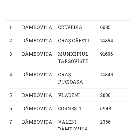
1
DÂMBOVIŢA
CREVEDIA
6085
2
DÂMBOVIŢA
ORAŞ GĂEŞTI
14854
3
DÂMBOVIŢA
MUNICIPIUL
91606
TÂRGOVIŞTE
4
DÂMBOVIŢA
ORAŞ
14843
PUCIOASA
5
DÂMBOVIŢA
VLĂDENI
2830
6
DÂMBOVIŢA
CORNEŞTI
5948
7
DÂMBOVIŢA
VĂLENI-
2366
DÂMBOVIŢA