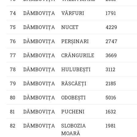
74
DÂMBOVIŢA
VÂRFURI
1791
75
DÂMBOVIŢA
NUCET
4229
76
DÂMBOVIŢA
PERŞINARI
2747
77
DÂMBOVIŢA
CRÂNGURILE
3669
78
DÂMBOVIŢA
HULUBEŞTI
3112
79
DÂMBOVIŢA
RĂSCĂEŢI
2185
80
DÂMBOVIŢA
ODOBEŞTI
5016
81
DÂMBOVIŢA
PUCHENI
1632
82
DÂMBOVIŢA
SLOBOZIA
1981
MOARĂ