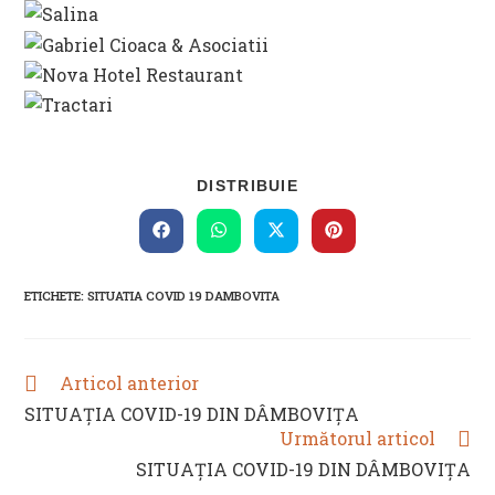
SHARE
DISTRIBUIE
THIS
CONTENT
Opens
Opens
Opens
Opens
in
in
in
in
a
a
a
a
new
new
new
new
ETICHETE
:
SITUATIA COVID 19 DAMBOVITA
window
window
window
window
Articol anterior
READ
MORE
SITUAȚIA COVID-19 DIN DÂMBOVIȚA
ARTICLES
Următorul articol
SITUAȚIA COVID-19 DIN DÂMBOVIȚA