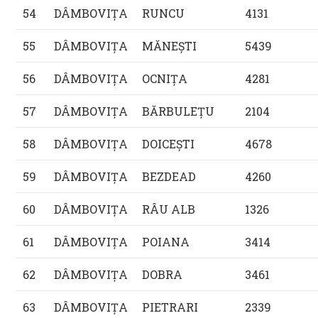
54
DÂMBOVIŢA
RUNCU
4131
55
DÂMBOVIŢA
MĂNEŞTI
5439
56
DÂMBOVIŢA
OCNIŢA
4281
57
DÂMBOVIŢA
BĂRBULEŢU
2104
58
DÂMBOVIŢA
DOICEŞTI
4678
59
DÂMBOVIŢA
BEZDEAD
4260
60
DÂMBOVIŢA
RÂU ALB
1326
61
DÂMBOVIŢA
POIANA
3414
62
DÂMBOVIŢA
DOBRA
3461
63
DÂMBOVIŢA
PIETRARI
2339