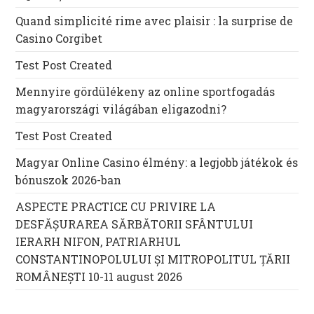
Quand simplicité rime avec plaisir : la surprise de
Casino Corgibet
Test Post Created
Mennyire gördülékeny az online sportfogadás
magyarországi világában eligazodni?
Test Post Created
Magyar Online Casino élmény: a legjobb játékok és
bónuszok 2026-ban
ASPECTE PRACTICE CU PRIVIRE LA
DESFĂȘURAREA SĂRBĂTORII SFÂNTULUI
IERARH NIFON, PATRIARHUL
CONSTANTINOPOLULUI ŞI MITROPOLITUL ȚĂRII
ROMÂNEȘTI 10-11 august 2026