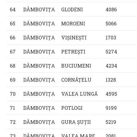
64
DÂMBOVIŢA
GLODENI
4086
65
DÂMBOVIŢA
MOROENI
5066
66
DÂMBOVIŢA
VIŞINEŞTI
1703
67
DÂMBOVIŢA
PETREŞTI
5274
68
DÂMBOVIŢA
BUCIUMENI
4234
69
DÂMBOVIŢA
CORNĂŢELU
1328
70
DÂMBOVIŢA
VALEA LUNGĂ
4595
71
DÂMBOVIŢA
POTLOGI
9199
72
DÂMBOVIŢA
GURA ŞUŢII
5219
73
DÂMBOVIŢA
VALEA MARE
2081