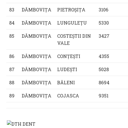
83
DÂMBOVIŢA
PIETROŞIŢA
3106
84
DÂMBOVIŢA
LUNGULEŢU
5330
85
DÂMBOVIŢA
COSTEŞTII DIN
3427
VALE
86
DÂMBOVIŢA
CONŢEŞTI
4355
87
DÂMBOVIŢA
LUDEŞTI
5028
88
DÂMBOVIŢA
BĂLENI
8694
89
DÂMBOVIŢA
COJASCA
9351