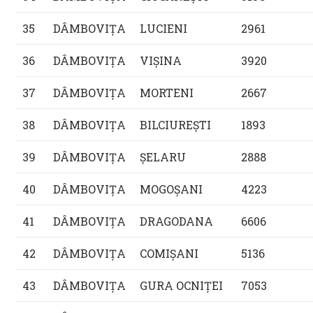
35
DÂMBOVIŢA
LUCIENI
2961
36
DÂMBOVIŢA
VIŞINA
3920
37
DÂMBOVIŢA
MORTENI
2667
38
DÂMBOVIŢA
BILCIUREŞTI
1893
39
DÂMBOVIŢA
ŞELARU
2888
40
DÂMBOVIŢA
MOGOŞANI
4223
41
DÂMBOVIŢA
DRAGODANA
6606
42
DÂMBOVIŢA
COMIŞANI
5136
43
DÂMBOVIŢA
GURA OCNIŢEI
7053