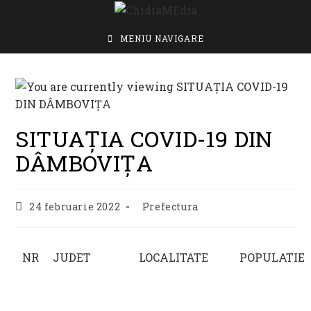
Skip
to
content
MENIU NAVIGARE
SITUAȚIA COVID-19 DIN
DÂMBOVIȚA
Post
Post
24 februarie 2022
Prefectura
published:
category:
NR
JUDET
LOCALITATE
POPULATIE