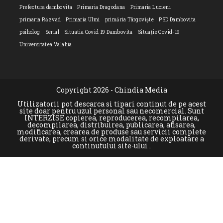
Prefectura dambovita
Primaria Dragodana
Primaria Lucieni
primaria Răzvad
Primaria Ulmi
primăria Târgoviște
PSD Dambovita
psiholog
Serial
Situatia Covid 19 Dambovita
Situație Covid-19
Universitatea Valahia
Copyright 2026 - Chindia Media
Utilizatorii pot descarca si tipari continut de pe acest
site doar pentru uzul personal sau necomercial. Sunt
INTERZISE copierea, reproducerea, recompilarea,
decompilarea, distribuirea, publicarea, afisarea,
modificarea, crearea de produse sau servicii complete
derivate, precum si orice modalitate de exploatare a
continutului site-ului .