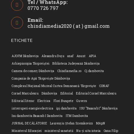
Tel / WhatsApp:
0770 726 797
Opens
Email:
in
chindiamedia2020 ( at ) gmail.com
Opens
your
in
application
your
ETICHETE
applicatio
AJOFM Dâmbovița
Alesandru Duțu
anaf
Anunt
APIA
Arhiepiscopia Târgoviștei
Biblioteca Județeană Dâmbovița
Camera de comerț Dâmbovița
Chindiamedia.ro
Cj dambovita
Compania de Apă Târgoviște Dâmbovița
Complexul Național Muzeal Curtea Domnească Târgoviște
CONAF
Cornel Marculescu
Dâmbovița
Editorial
Editorial Cornel Marculescu
Editorial literar
Electrica
Flori Bungete
Guvern
intreruperi energie electrica
ipj dambovita
ISU "Basarab I" Dâmbovița
Isu dambovita Basarab I Dambovita
ITM Dambovita
JURNAL DE CĂLĂTORIE
Laurențiu Ștefan Szemkovics
MApN
Ministerul Educației
ministerul sanatatii
Nu-ți uita istoria
Oana Filip