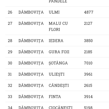
PANDELE
26
DÂMBOVIŢA
ULMI
4877
27
DÂMBOVIŢA
MALU CU
2127
FLORI
28
DÂMBOVIŢA
IEDERA
3850
29
DÂMBOVIŢA
GURA FOII
2185
30
DÂMBOVIŢA
ŞOTÂNGA
7010
31
DÂMBOVIŢA
ULIEŞTI
3961
32
DÂMBOVIŢA
CÂNDEŞTI
2615
33
DÂMBOVIŢA
FINTA
3914
34
DÂMBOVIŢA
CIOCĂNEŞTI
5198