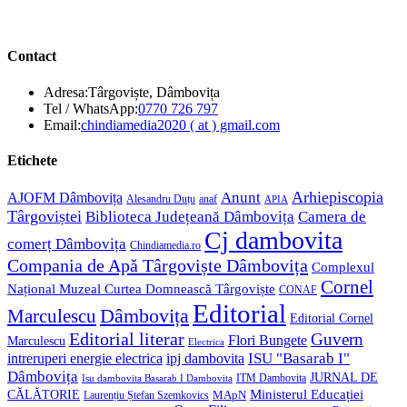
Contact
Adresa:
Târgoviște, Dâmbovița
Opens
Tel / WhatsApp:
0770 726 797
in
Opens
Email:
chindiamedia2020 ( at ) gmail.com
your
in
application
your
Etichete
application
Anunt
Arhiepiscopia
AJOFM Dâmbovița
Alesandru Duțu
anaf
APIA
Târgoviștei
Biblioteca Județeană Dâmbovița
Camera de
Cj dambovita
comerț Dâmbovița
Chindiamedia.ro
Compania de Apă Târgoviște Dâmbovița
Complexul
Cornel
Național Muzeal Curtea Domnească Târgoviște
CONAF
Editorial
Dâmbovița
Marculescu
Editorial Cornel
Editorial literar
Guvern
Flori Bungete
Marculescu
Electrica
ISU "Basarab I"
intreruperi energie electrica
ipj dambovita
Dâmbovița
JURNAL DE
ITM Dambovita
Isu dambovita Basarab I Dambovita
Ministerul Educației
CĂLĂTORIE
MApN
Laurențiu Ștefan Szemkovics