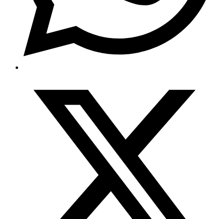
Opens
in
a
new
window