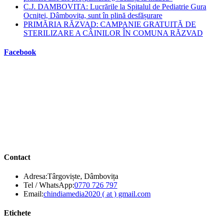
C.J. DAMBOVITA: Lucrările la Spitalul de Pediatrie Gura
Ocniței, Dâmbovița, sunt în plină desfășurare
PRIMĂRIA RĂZVAD: CAMPANIE GRATUITĂ DE
STERILIZARE A CÂINILOR ÎN COMUNA RĂZVAD
Facebook
Contact
Adresa:
Târgoviște, Dâmbovița
Opens
Tel / WhatsApp:
0770 726 797
in
Opens
Email:
chindiamedia2020 ( at ) gmail.com
your
in
application
your
Etichete