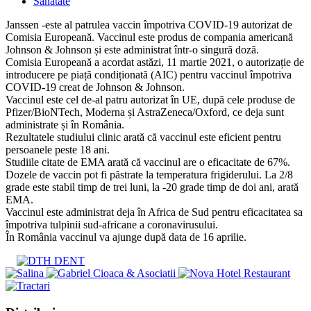
published:
Post
Sanatate
category:
Janssen -este al patrulea vaccin împotriva COVID-19 autorizat de
Comisia Europeană. Vaccinul este produs de compania americană
Johnson & Johnson și este administrat într-o singură doză.
Comisia Europeană a acordat astăzi, 11 martie 2021, o autorizație de
introducere pe piață condiționată (AIC) pentru vaccinul împotriva
COVID-19 creat de Johnson & Johnson.
Vaccinul este cel de-al patru autorizat în UE, după cele produse de
Pfizer/BioNTech, Moderna și AstraZeneca/Oxford, ce deja sunt
administrate și în România.
Rezultatele studiului clinic arată că vaccinul este eficient pentru
persoanele peste 18 ani.
Studiile citate de EMA arată că vaccinul are o eficacitate de 67%.
Dozele de vaccin pot fi păstrate la temperatura frigiderului. La 2/8
grade este stabil timp de trei luni, la -20 grade timp de doi ani, arată
EMA.
Vaccinul este administrat deja în Africa de Sud pentru eficacitatea sa
împotriva tulpinii sud-africane a coronavirusului.
În România vaccinul va ajunge după data de 16 aprilie.