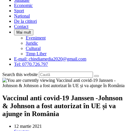
Sanatate
panel.
Economic
Sport
Național
De la cititori
Contact
Mai mult
Eveniment
Juridic
Cultural
Timp Liber
E-mail: chindiamedia2020@gmail.com
Tel: 0770.726.797
Search this website
Vaccinul anti covid-19 Janssen -Johnson
& Johnson a fost autorizat în UE și va
ajunge în România
Post
12 martie 2021