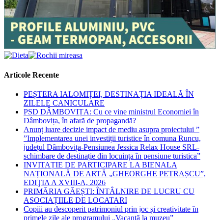
Articole Recente
PEȘTERA IALOMIȚEI, DESTINAȚIA IDEALĂ ÎN
ZILELE CANICULARE
PSD DÂMBOVIȚA: Cu ce vine ministrul Economiei în
Dâmbovița, în afară de propagandă?
Anunț luare decizie impact de mediu asupra proiectului ”
”Implementarea unei investiții turistice în comuna Runcu,
județul Dâmbovița-Pensiunea Jessica Relax House SRL-
schimbare de destinație din locuința în pensiune turistica”
INVITAȚIE DE PARTICIPARE LA BIENALA
NAȚIONALĂ DE ARTĂ „GHEORGHE PETRAȘCU”,
EDIŢIA A XVIII-A, 2026
PRIMĂRIA GĂEȘTI: ÎNTÂLNIRE DE LUCRU CU
ASOCIAȚIILE DE LOCATARI
Copiii au descoperit patrimoniul prin joc și creativitate în
primele zile ale programului „Vacanță la muzeu”