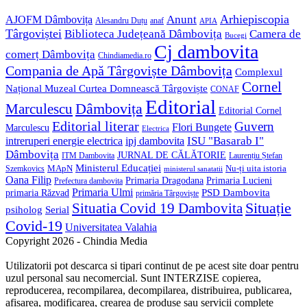
application
Anunt
Arhiepiscopia
AJOFM Dâmbovița
Alesandru Duțu
anaf
APIA
Târgoviștei
Biblioteca Județeană Dâmbovița
Camera de
Bucegi
Cj dambovita
comerț Dâmbovița
Chindiamedia.ro
Compania de Apă Târgoviște Dâmbovița
Complexul
Cornel
Național Muzeal Curtea Domnească Târgoviște
CONAF
Editorial
Dâmbovița
Marculescu
Editorial Cornel
Editorial literar
Guvern
Flori Bungete
Marculescu
Electrica
ISU "Basarab I"
intreruperi energie electrica
ipj dambovita
Dâmbovița
JURNAL DE CĂLĂTORIE
Laurențiu Ștefan
ITM Dambovita
Ministerul Educației
MApN
Szemkovics
Nu-ți uita istoria
ministerul sanatatii
Oana Filip
Primaria Lucieni
Primaria Dragodana
Prefectura dambovita
Primaria Ulmi
primaria Răzvad
PSD Dambovita
primăria Târgoviște
Situație
Situatia Covid 19 Dambovita
psiholog
Serial
Covid-19
Universitatea Valahia
Copyright 2026 - Chindia Media
Utilizatorii pot descarca si tipari continut de pe acest site doar pentru
uzul personal sau necomercial. Sunt INTERZISE copierea,
reproducerea, recompilarea, decompilarea, distribuirea, publicarea,
afisarea, modificarea, crearea de produse sau servicii complete