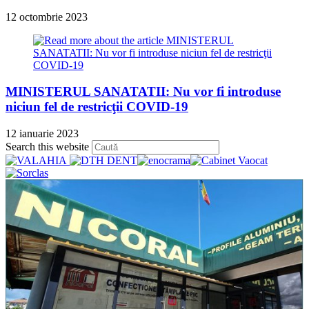
12 octombrie 2023
MINISTERUL SANATATII: Nu vor fi introduse
niciun fel de restricţii COVID-19
12 ianuarie 2023
Press
Search this website
Escape
to
close
the
search
panel.