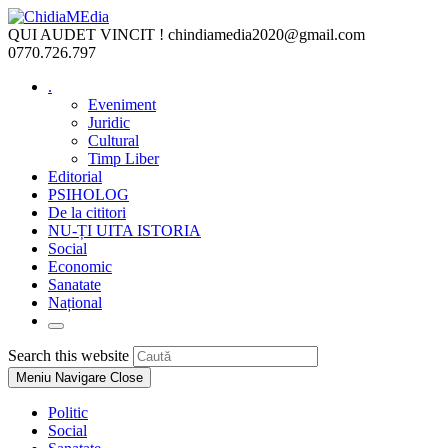
Skip
to
QUI AUDET VINCIT !
chindiamedia2020@gmail.com
content
0770.726.797
.
Eveniment
Juridic
Cultural
Timp Liber
Editorial
PSIHOLOG
De la cititori
NU-ȚI UITA ISTORIA
Social
Economic
Sanatate
Național
Toggle
website
Press
Search this website
search
Escape
Meniu Navigare
Close
to
close
Politic
the
Social
search