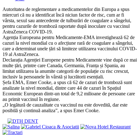
category:
Autoritatea de reglementare a medicamentelor din Europa a spus
miercuri că nu a identificat încă niciun factor de risc, cum ar fi
vârsta, sexul sau antecedente de tulburări de coagulare a sângelui,
pentru cazurile de tromboză raportate după inoculare cu vaccinul
AstraZeneca COVID-19.
Agenția Europeana pentru Medicamente-EMA investighează 62 de
cazuri la nivel mondial cu o afecțiune rară de coagulare a sângelui,
care a determinat unele țări să limiteze utilizarea vaccinului COVID-
19 al AstraZeneca.
Declarația Agenției Europene pentru Medicamente vine după ce mai
multe țări, printre care Canada, Germania, Franța și Spania, au
limitat utilizarea la anumite categorii de populație cu risc crescut,
inclusiv la persoanele în vârstă și lucrătorii esențiali.
Șefa EMA, Emer Cooke, a spus că 62 de cazuri de tromboză sunt
analizate la nivel mondial, dintre care 44 de cazuri în Spațiul
Economic European dintr-un total de 9,2 milioane de persoane care
au primit vaccinul în regiune.
„O legătură de cauzalitate cu vaccinul nu este dovedită, dar este
posibilă și continuă analiza”, a spus Emer Cooke.