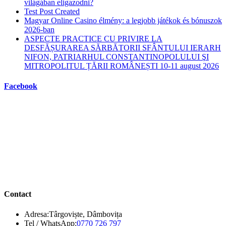
világában eligazodni?
Test Post Created
Magyar Online Casino élmény: a legjobb játékok és bónuszok
2026-ban
ASPECTE PRACTICE CU PRIVIRE LA
DESFĂȘURAREA SĂRBĂTORII SFÂNTULUI IERARH
NIFON, PATRIARHUL CONSTANTINOPOLULUI ŞI
MITROPOLITUL ȚĂRII ROMÂNEȘTI 10-11 august 2026
Facebook
Contact
Adresa:
Târgoviște, Dâmbovița
Opens
Tel / WhatsApp:
0770 726 797