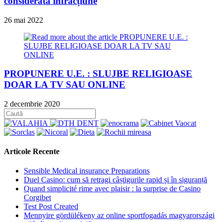
considerată infracțiune
26 mai 2022
PROPUNERE U.E. : SLUJBE RELIGIOASE
DOAR LA TV SAU ONLINE
2 decembrie 2020
Articole Recente
Sensible Medical insurance Preparations
Duel Casino: cum să retragi câștigurile rapid și în siguranță
Quand simplicité rime avec plaisir : la surprise de Casino
Corgibet
Test Post Created
Mennyire gördülékeny az online sportfogadás magyarországi