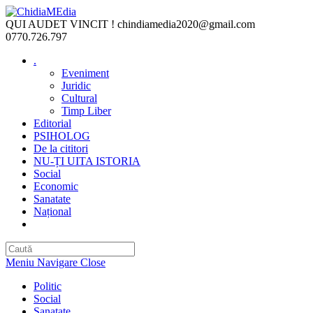
Skip
to
QUI AUDET VINCIT !
chindiamedia2020@gmail.com
content
0770.726.797
.
Eveniment
Juridic
Cultural
Timp Liber
Editorial
PSIHOLOG
De la cititori
NU-ȚI UITA ISTORIA
Social
Economic
Sanatate
Național
Toggle
website
search
Meniu Navigare
Close
Politic
Social
Sanatate