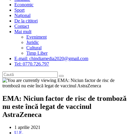
Economic
Sport
Național
De la cititori
Contact
Mai mult
Eveniment
Juridic
Cultural
Timp Liber
E-mail: chindiamedia2020@gmail.com
Tel: 0770.726.797
EMA: Niciun factor de risc de tromboză
nu este încă legat de vaccinul
AstraZeneca
Post
1 aprilie 2021
published:
Post
U.E.