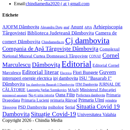
in
Opens
Email:
chindiamedia2020 ( at ) gmail.com
your
in
application
your
Etichete
application
Anunt
Arhiepiscopia
AJOFM Dâmbovița
Alesandru Duțu
anaf
APIA
Târgoviștei
Biblioteca Județeană Dâmbovița
Camera de
Cj dambovita
comerț Dâmbovița
Chindiamedia.ro
Compania de Apă Târgoviște Dâmbovița
Complexul
Cornel
Național Muzeal Curtea Domnească Târgoviște
CONAF
Editorial
Dâmbovița
Marculescu
Editorial Cornel
Editorial literar
Guvern
Flori Bungete
Marculescu
Electrica
ISU "Basarab I"
intreruperi energie electrica
ipj dambovita
Dâmbovița
JURNAL DE
ITM Dambovita
Isu dambovita Basarab I Dambovita
Ministerul Educației
CĂLĂTORIE
MApN
Laurențiu Ștefan Szemkovics
Oana Filip
Primaria
Nu-ți uita istoria
ministerul sanatatii
Prefectura dambovita
Primaria Ulmi
Primaria Lucieni
primaria Răzvad
Dragodana
primăria
Situatia Covid 19
psiholog
PSD Dambovita
Serial
Târgoviște
Situație Covid-19
Dambovita
Universitatea Valahia
Copyright 2026 - Chindia Media