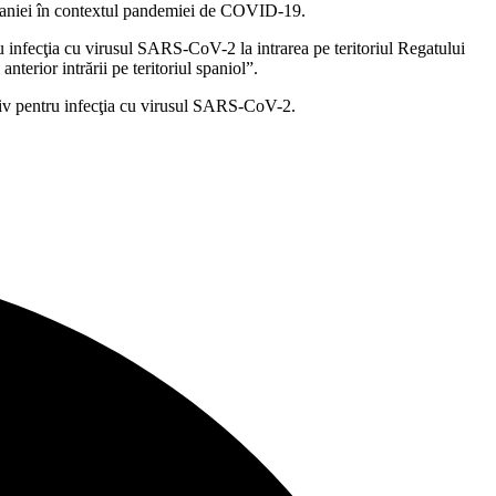
i Spaniei în contextul pandemiei de COVID-19.
u infecţia cu virusul SARS-CoV-2 la intrarea pe teritoriul Regatului
terior intrării pe teritoriul spaniol”.
ativ pentru infecţia cu virusul SARS-CoV-2.