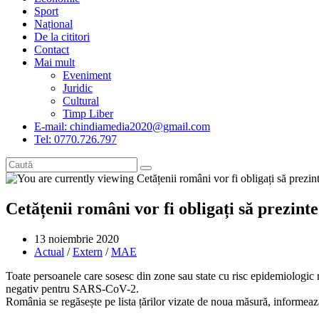
Sport
Național
De la cititori
Contact
Mai mult
Eveniment
Juridic
Cultural
Timp Liber
E-mail: chindiamedia2020@gmail.com
Tel: 0770.726.797
Cetățenii români vor fi obligați să prezint
Post
13 noiembrie 2020
published:
Post
Actual
/
Extern
/
MAE
category:
Toate persoanele care sosesc din zone sau state cu risc epidemiologic ri
negativ pentru SARS-CoV-2.
România se regăsește pe lista țărilor vizate de noua măsură, informeaz