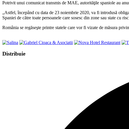
Potrivit unui comunicat transmis de MAE, autorităţile spaniole au anun
„Astfel, începând cu data de 23 noiembrie 2020, va fi introdusă obliga
Spaniei de către toate persoanele care sosesc din zone sau state cu risc 
România se regăseşte printre statele care vor fi vizate de măsura priv
Share
Distribuie
this
Opens
content
in
a
new
window