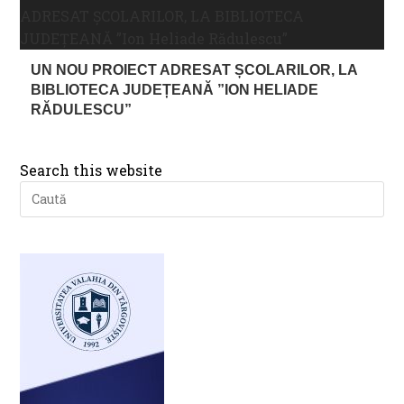
UN NOU PROIECT ADRESAT ȘCOLARILOR, LA
BIBLIOTECA JUDEȚEANĂ ”ION HELIADE
RĂDULESCU”
Search this website
Pre
Es
to
clo
th
se
pan