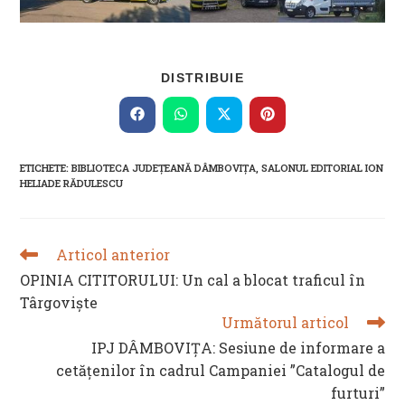
SHARE
DISTRIBUIE
THIS
CONTENT
Opens
Opens
Opens
Opens
in
in
in
in
a
a
a
a
new
new
new
new
ETICHETE
:
BIBLIOTECA JUDEȚEANĂ DÂMBOVIȚA
,
SALONUL EDITORIAL ION
window
window
window
window
HELIADE RĂDULESCU
Articol anterior
READ
MORE
OPINIA CITITORULUI: Un cal a blocat traficul în
ARTICLES
Târgoviște
Următorul articol
IPJ DÂMBOVIȚA: Sesiune de informare a
cetățenilor în cadrul Campaniei ”Catalogul de
furturi”