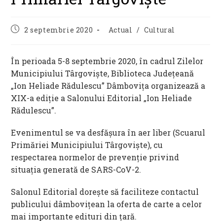
Post
Post
2 septembrie 2020
Actual
/
Cultural
published:
category:
În perioada 5-8 septembrie 2020, în cadrul Zilelor
Municipiului Târgovişte, Biblioteca Judeţeană
„Ion Heliade Rădulescu” Dâmboviţa organizează a
XIX-a ediţie a Salonului Editorial „Ion Heliade
Rădulescu”.
Evenimentul se va desfăşura în aer liber (Scuarul
Primăriei Municipiului Târgovişte), cu
respectarea normelor de prevenţie privind
situaţia generată de SARS-CoV-2.
Salonul Editorial doreşte să faciliteze contactul
publicului dâmboviţean la oferta de carte a celor
mai importante edituri din ţară.