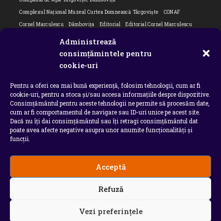
Complexul Național Muzeal Curtea Domnească Târgoviște
CONAF
Cornel Marculescu
Dâmbovița
Editorial
Editorial Cornel Marculescu
Editorial literar
Electrica
Flori Bungete
Guvern
Administrează
intreruperi energie electrica
ipj dambovita
ISU "Basarab I" Dâmbovița
consimțămintele pentru
Isu dambovita Basarab I Dambovita
ITM Dambovita
cookie-uri
JURNAL DE CĂLĂTORIE
Laurențiu Ștefan Szemkovics
MApN
Pentru a oferi cea mai bună experiență, folosim tehnologii, cum ar fi
Ministerul Educației
ministerul sanatatii
Nu-ți uita istoria
Oana Filip
cookie-uri, pentru a stoca și/sau accesa informațiile despre dispozitive.
Prefectura dambovita
Primaria Dragodana
Primaria Lucieni
Consimțământul pentru aceste tehnologii ne permite să procesăm date,
primaria Răzvad
Primaria Ulmi
primăria Târgoviște
PSD Dambovita
cum ar fi comportamentul de navigare sau ID-uri unice pe acest site.
Dacă nu îți dai consimțământul sau îți retragi consimțământul dat
psiholog
Serial
Situatia Covid 19 Dambovita
Situație Covid-19
poate avea afecte negative asupra unor anumite funcționalități și
Universitatea Valahia
funcții.
Acceptă
Copyright 2026 - Chindia Media
Refuză
Utilizatorii pot descarca si tipari continut de pe acest
site doar pentru uzul personal sau necomercial. Sunt
INTERZISE copierea, reproducerea, recompilarea,
Vezi preferințele
decompilarea, distribuirea, publicarea, afisarea,