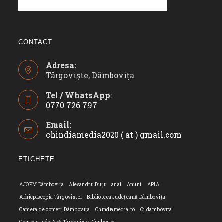
CONTACT
Adresa:
Târgoviște, Dâmbovița
Tel / WhatsApp:
0770 726 797
Opens
Email:
in
chindiamedia2020 ( at ) gmail.com
Opens
your
in
application
your
ETICHETE
applicatio
AJOFM Dâmbovița
Alesandru Duțu
anaf
Anunt
APIA
Arhiepiscopia Târgoviștei
Biblioteca Județeană Dâmbovița
Camera de comerț Dâmbovița
Chindiamedia.ro
Cj dambovita
Compania de Apă Târgoviște Dâmbovița