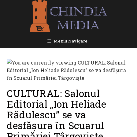
Skip
to
content
Meniu Navigare
CULTURAL: Salonul
Editorial „Ion Heliade
Rădulescu” se va
desfășura în Scuarul
Primăriei Târgoviște