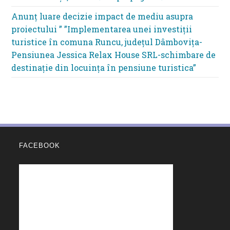
Anunț luare decizie impact de mediu asupra
proiectului ” ”Implementarea unei investiții
turistice în comuna Runcu, județul Dâmbovița-
Pensiunea Jessica Relax House SRL-schimbare de
destinație din locuința în pensiune turistica”
FACEBOOK