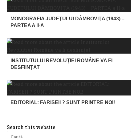
MONOGRAFIA JUDEŢULUI DÂMBOVIŢA (1943) –
PARTEA A II-A
INSTITUTULUI REVOLUȚIEI ROMÂNE VA FI
DESFIINȚAT
EDITORIAL: FARISEII ? SUNT PRINTRE NOI!
Search this website
Pre