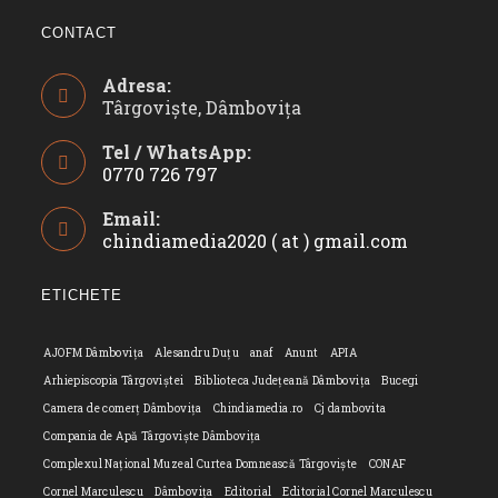
CONTACT
Adresa:
Târgoviște, Dâmbovița
Tel / WhatsApp:
0770 726 797
Opens
Email:
in
chindiamedia2020 ( at ) gmail.com
Opens
your
in
application
your
ETICHETE
applicatio
AJOFM Dâmbovița
Alesandru Duțu
anaf
Anunt
APIA
Arhiepiscopia Târgoviștei
Biblioteca Județeană Dâmbovița
Bucegi
Camera de comerț Dâmbovița
Chindiamedia.ro
Cj dambovita
Compania de Apă Târgoviște Dâmbovița
Complexul Național Muzeal Curtea Domnească Târgoviște
CONAF
Cornel Marculescu
Dâmbovița
Editorial
Editorial Cornel Marculescu