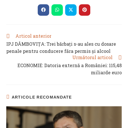
THIS
CONTENT
Opens
Opens
Opens
Opens
in
in
in
in
a
a
a
a
new
new
new
new
window
window
window
window
Articol anterior
READ
MORE
IPJ DÂMBOVIȚA: Trei bărbați s-au ales cu dosare
ARTICLES
penale pentru conducere făra permis și alcool
Următorul articol
ECONOMIE: Datoria externă a României: 115,48
miliarde euro
ARTICOLE RECOMANDATE