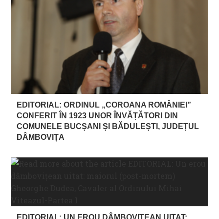
EDITORIAL: ORDINUL „COROANA ROMÂNIEI”
CONFERIT ÎN 1923 UNOR ÎNVĂȚĂTORI DIN
COMUNELE BUCȘANI ȘI BĂDULEȘTI, JUDEȚUL
DÂMBOVIȚA
EDITORIAL: UN EROU DÂMBOVIŢEAN UITAT: