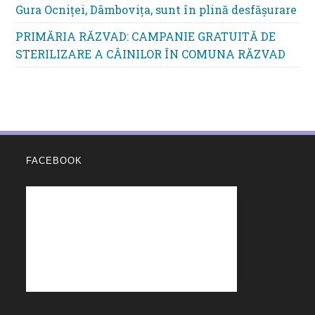
Gura Ocniței, Dâmbovița, sunt în plină desfășurare
PRIMĂRIA RĂZVAD: CAMPANIE GRATUITĂ DE
STERILIZARE A CÂINILOR ÎN COMUNA RĂZVAD
FACEBOOK