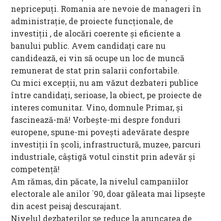
nepricepuți. Romania are nevoie de manageri în
administrație, de proiecte funcționale, de
investiții , de alocări coerente și eficiente a
banului public. Avem candidați care nu
candidează, ei vin să ocupe un loc de muncă
remunerat de stat prin salarii confortabile.
Cu mici excepții, nu am văzut dezbateri publice
între candidați, serioase, la obiect, pe proiecte de
interes comunitar. Vino, domnule Primar, și
fascinează-mă! Vorbește-mi despre fonduri
europene, spune-mi povești adevărate despre
investiții în școli, infrastructură, muzee, parcuri
industriale, câștigă votul cinstit prin adevăr și
competență!
Am rămas, din păcate, la nivelul campaniilor
electorale ale anilor `90, doar găleata mai lipsește
din acest peisaj descurajant.
Nivelul dezbaterilor se reduce la aruncarea de