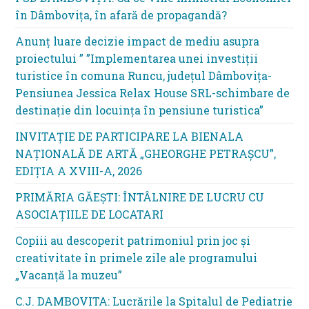
în Dâmbovița, în afară de propagandă?
Anunț luare decizie impact de mediu asupra
proiectului ” ”Implementarea unei investiții
turistice în comuna Runcu, județul Dâmbovița-
Pensiunea Jessica Relax House SRL-schimbare de
destinație din locuința în pensiune turistica”
INVITAȚIE DE PARTICIPARE LA BIENALA
NAȚIONALĂ DE ARTĂ „GHEORGHE PETRAȘCU”,
EDIŢIA A XVIII-A, 2026
PRIMĂRIA GĂEȘTI: ÎNTÂLNIRE DE LUCRU CU
ASOCIAȚIILE DE LOCATARI
Copiii au descoperit patrimoniul prin joc și
creativitate în primele zile ale programului
„Vacanță la muzeu”
C.J. DAMBOVITA: Lucrările la Spitalul de Pediatrie