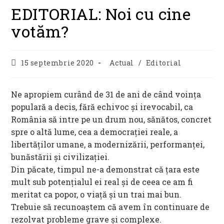
EDITORIAL: Noi cu cine
votăm?
Post
Post
15 septembrie 2020
Actual
/
Editorial
published:
category:
Ne apropiem curând de 31 de ani de când voința
populară a decis, fără echivoc și irevocabil, ca
România să intre pe un drum nou, sănătos, concret
spre o altă lume, cea a democrației reale, a
libertăților umane, a modernizării, performanței,
bunăstării și civilizației.
Din păcate, timpul ne-a demonstrat că țara este
mult sub potențialul ei real și de ceea ce am fi
meritat ca popor, o viață și un trai mai bun.
Trebuie să recunoaștem că avem în continuare de
rezolvat probleme grave și complexe.