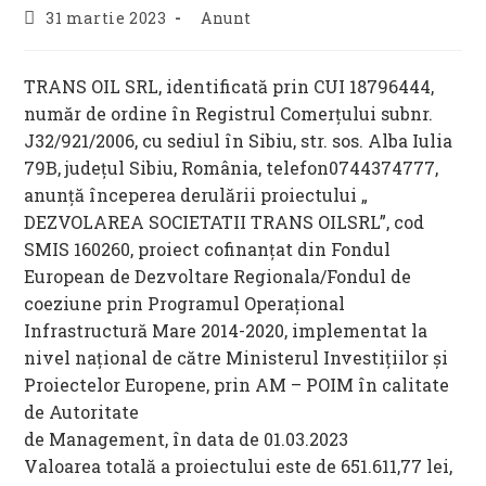
Post
Post
31 martie 2023
Anunt
published:
category:
TRANS OIL SRL, identificată prin CUI 18796444,
număr de ordine în Registrul Comerţului subnr.
J32/921/2006, cu sediul în Sibiu, str. sos. Alba Iulia
79B, județul Sibiu, România, telefon0744374777,
anunţă începerea derulării proiectului „
DEZVOLAREA SOCIETATII TRANS OILSRL”, cod
SMIS 160260, proiect cofinanțat din Fondul
European de Dezvoltare Regionala/Fondul de
coeziune prin Programul Operaţional
Infrastructură Mare 2014-2020, implementat la
nivel național de către Ministerul Investițiilor și
Proiectelor Europene, prin AM – POIM în calitate
de Autoritate
de Management, în data de 01.03.2023
Valoarea totală a proiectului este de 651.611,77 lei,