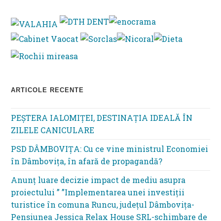
to
clo
th
se
pan
ARTICOLE RECENTE
PEȘTERA IALOMIȚEI, DESTINAȚIA IDEALĂ ÎN
ZILELE CANICULARE
PSD DÂMBOVIȚA: Cu ce vine ministrul Economiei
în Dâmbovița, în afară de propagandă?
Anunț luare decizie impact de mediu asupra
proiectului ” ”Implementarea unei investiții
turistice în comuna Runcu, județul Dâmbovița-
Pensiunea Jessica Relax House SRL-schimbare de