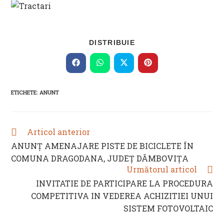
SHARE
DISTRIBUIE
THIS
CONTENT
Opens
Opens
Opens
Opens
in
in
in
in
a
a
a
a
new
new
new
new
ETICHETE
:
ANUNT
window
window
window
window
Articol anterior
READ
MORE
ANUNȚ AMENAJARE PISTE DE BICICLETE ÎN
ARTICLES
COMUNA DRAGODANA, JUDEȚ DÂMBOVIȚA
Următorul articol
INVITATIE DE PARTICIPARE LA PROCEDURA
COMPETITIVA IN VEDEREA ACHIZITIEI UNUI
SISTEM FOTOVOLTAIC