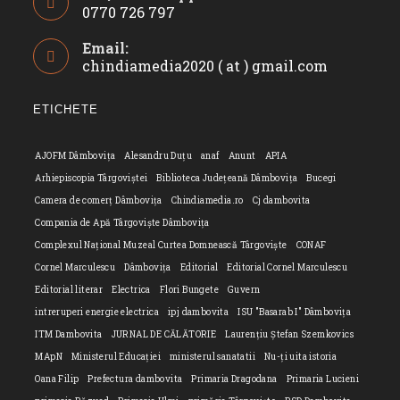
0770 726 797
Opens
Email:
in
chindiamedia2020 ( at ) gmail.com
Opens
your
in
application
your
ETICHETE
applicatio
AJOFM Dâmbovița
Alesandru Duțu
anaf
Anunt
APIA
Arhiepiscopia Târgoviștei
Biblioteca Județeană Dâmbovița
Bucegi
Camera de comerț Dâmbovița
Chindiamedia.ro
Cj dambovita
Compania de Apă Târgoviște Dâmbovița
Complexul Național Muzeal Curtea Domnească Târgoviște
CONAF
Cornel Marculescu
Dâmbovița
Editorial
Editorial Cornel Marculescu
Editorial literar
Electrica
Flori Bungete
Guvern
intreruperi energie electrica
ipj dambovita
ISU "Basarab I" Dâmbovița
ITM Dambovita
JURNAL DE CĂLĂTORIE
Laurențiu Ștefan Szemkovics
MApN
Ministerul Educației
ministerul sanatatii
Nu-ți uita istoria
Oana Filip
Prefectura dambovita
Primaria Dragodana
Primaria Lucieni