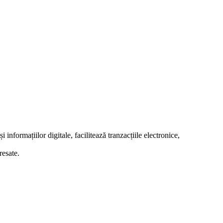
nformațiilor digitale, facilitează tranzacțiile electronice,
resate.