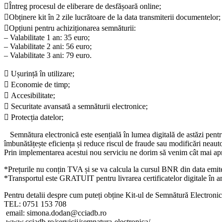
Întreg procesul de eliberare de desfășoară online;
Obținere kit în 2 zile lucrătoare de la data transmiterii documentelor;
Opțiuni pentru achiziționarea semnăturii:
– Valabilitate 1 an: 35 euro;
– Valabilitate 2 ani: 56 euro;
– Valabilitate 3 ani: 79 euro.
 Ușurință în utilizare;
 Economie de timp;
 Accesibilitate;
 Securitate avansată a semnăturii electronice;
 Protecția datelor;
Semnătura electronică este esențială în lumea digitală de astăzi pentru 
îmbunătățește eficiența și reduce riscul de fraude sau modificări neauto
Prin implementarea acestui nou serviciu ne dorim să venim cât mai aproa
*Prețurile nu conțin TVA și se va calcula la cursul BNR din data emite
*Transportul este GRATUIT pentru livrarea certificatelor digitale în a
Pentru detalii despre cum puteți obține Kit-ul de Semnătură Electronic
TEL: 0751 153 708
email: simona.dodan@cciadb.ro
www.cciadb.ro/servicii/semnatura-electronica/