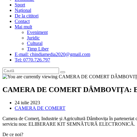
Sport
Național
De la cititori
Contact
Mai mult
Eveniment
Juridic
Cultural
Timp Liber
E-mail: chindiamedia2020@gmail.com
Tel: 0770.726.797
CAMERA DE COMERT DÂMBOVIȚA: E
Post
24 iulie 2023
published:
Post
CAMERA DE COMERT
category:
Camera de Comerț, Industrie și Agricultură Dâmbovița în parteneriat c
serviciu nou: ELIBERARE KIT SEMNĂTURĂ ELECTRONICĂ.
De ce noi?