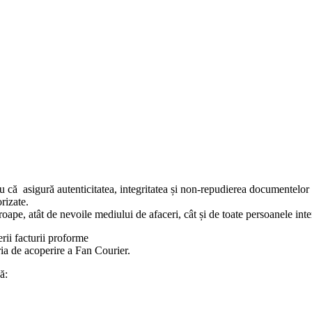
că asigură autenticitatea, integritatea și non-repudierea documentelor și i
rizate.
pe, atât de nevoile mediului de afaceri, cât și de toate persoanele inte
rii facturii proforme
ria de acoperire a Fan Courier.
ă: