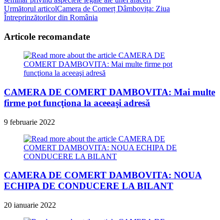
more
Următorul articol
Camera de Comerț Dâmbovița: Ziua
articles
Întreprinzătorilor din România
Articole recomandate
CAMERA DE COMERT DAMBOVITA: Mai multe
firme pot funcţiona la aceeaşi adresă
9 februarie 2022
CAMERA DE COMERT DAMBOVITA: NOUA
ECHIPA DE CONDUCERE LA BILANT
20 ianuarie 2022