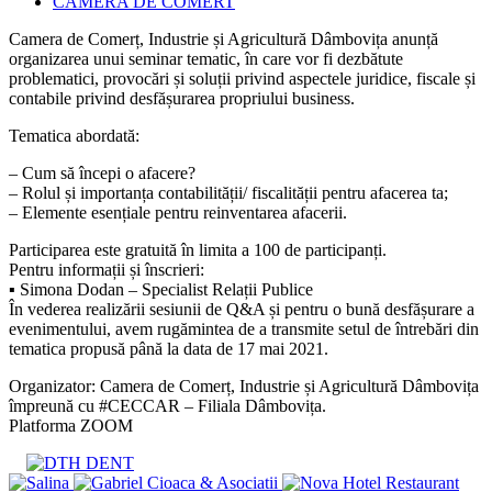
published:
Post
CAMERA DE COMERT
category:
Camera de Comerț, Industrie și Agricultură Dâmbovița anunță
organizarea unui seminar tematic, în care vor fi dezbătute
problematici, provocări și soluții privind aspectele juridice, fiscale și
contabile privind desfășurarea propriului business.
Tematica abordată:
– Cum să începi o afacere?
– Rolul și importanța contabilității/ fiscalității pentru afacerea ta;
– Elemente esențiale pentru reinventarea afacerii.
Participarea este gratuită în limita a 100 de participanți.
Pentru informații și înscrieri:
▪ Simona Dodan – Specialist Relații Publice
În vederea realizării sesiunii de Q&A și pentru o bună desfășurare a
evenimentului, avem rugămintea de a transmite setul de întrebări din
tematica propusă până la data de 17 mai 2021.
Organizator: Camera de Comerț, Industrie și Agricultură Dâmbovița
împreună cu #CECCAR – Filiala Dâmbovița.
Platforma ZOOM