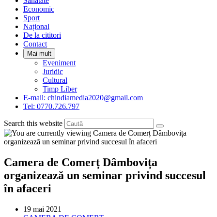
Sanatate
panel.
Economic
Sport
Național
De la cititori
Contact
Mai mult
Eveniment
Juridic
Cultural
Timp Liber
E-mail: chindiamedia2020@gmail.com
Tel: 0770.726.797
Search this website
Camera de Comerț Dâmbovița
organizează un seminar privind succesul
în afaceri
Post
19 mai 2021