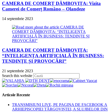
CAMERA DE COMERȚ DÂMBOVIȚA: Vizita
Camerei de Comerț Româno – Olandeze
14 septembrie 2023
CAMERA DE COMERȚ DÂMBOVIȚA:
“INTELIGENȚA ARTIFICIALĂ ÎN BUSINESS:
TENDINȚE ȘI PROVOCĂRI”
21 septembrie 2023
Press
Search this website
Escape
to
close
the
Articole Recente
search
panel.
TRANSMISIUNI LIVE, PE PAGINA DE FACEBOOK A
ARHIEPISCOPIEI TÂRGOVIȘTEI, A SLUJBELOR DIN