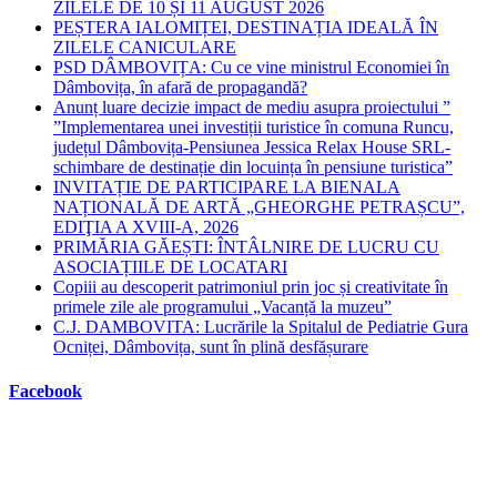
ZILELE DE 10 ȘI 11 AUGUST 2026
PEȘTERA IALOMIȚEI, DESTINAȚIA IDEALĂ ÎN
ZILELE CANICULARE
PSD DÂMBOVIȚA: Cu ce vine ministrul Economiei în
Dâmbovița, în afară de propagandă?
Anunț luare decizie impact de mediu asupra proiectului ”
”Implementarea unei investiții turistice în comuna Runcu,
județul Dâmbovița-Pensiunea Jessica Relax House SRL-
schimbare de destinație din locuința în pensiune turistica”
INVITAȚIE DE PARTICIPARE LA BIENALA
NAȚIONALĂ DE ARTĂ „GHEORGHE PETRAȘCU”,
EDIŢIA A XVIII-A, 2026
PRIMĂRIA GĂEȘTI: ÎNTÂLNIRE DE LUCRU CU
ASOCIAȚIILE DE LOCATARI
Copiii au descoperit patrimoniul prin joc și creativitate în
primele zile ale programului „Vacanță la muzeu”
C.J. DAMBOVITA: Lucrările la Spitalul de Pediatrie Gura
Ocniței, Dâmbovița, sunt în plină desfășurare
Facebook