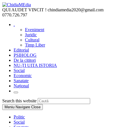
Skip
to
QUI AUDET VINCIT !
chindiamedia2020@gmail.com
content
0770.726.797
.
Eveniment
Juridic
Cultural
Timp Liber
Editorial
PSIHOLOG
De la cititori
NU-ȚI UITA ISTORIA
Social
Economic
Sanatate
Național
Toggle
website
Press
Search this website
search
Escape
Meniu Navigare
Close
to
close
Politic
the
Social
search