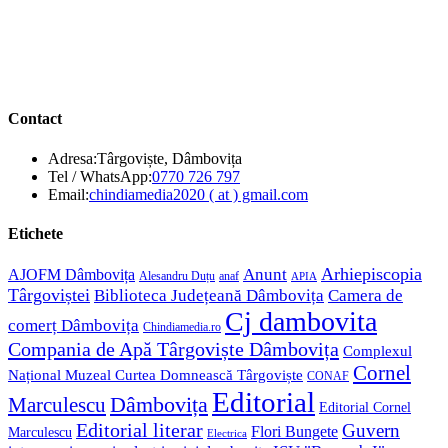
Contact
Adresa:
Târgoviște, Dâmbovița
Opens
Tel / WhatsApp:
0770 726 797
in
Opens
Email:
chindiamedia2020 ( at ) gmail.com
your
in
application
your
Etichete
application
Anunt
Arhiepiscopia
AJOFM Dâmbovița
Alesandru Duțu
anaf
APIA
Târgoviștei
Biblioteca Județeană Dâmbovița
Camera de
Cj dambovita
comerț Dâmbovița
Chindiamedia.ro
Compania de Apă Târgoviște Dâmbovița
Complexul
Cornel
Național Muzeal Curtea Domnească Târgoviște
CONAF
Editorial
Dâmbovița
Marculescu
Editorial Cornel
Editorial literar
Guvern
Flori Bungete
Marculescu
Electrica