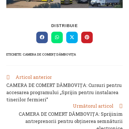
SHARE
DISTRIBUIE
THIS
CONTENT
Opens
Opens
Opens
Opens
in
in
in
in
a
a
a
a
new
new
new
new
ETICHETE
:
CAMERA DE COMERȚ DÂMBOVIȚA
window
window
window
window
Articol anterior
READ
MORE
CAMERA DE COMERT DÂMBOVIȚA: Cursuri pentru
ARTICLES
accesarea programului „Sprijin pentru instalarea
tinerilor fermieri”
Următorul articol
CAMERA DE COMERT DÂMBOVIȚA: Sprijinim
antreprenorii pentru obținerea semnăturii
electronice