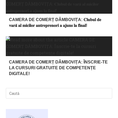
CAMERA DE COMERȚ DÂMBOVIȚA: 𝐂𝐥𝐮𝐛𝐮𝐥 𝐝𝐞
𝐯𝐚𝐫𝐚̆ 𝐚𝐥 𝐦𝐢𝐜𝐢𝐥𝐨𝐫 𝐚𝐧𝐭𝐫𝐞𝐩𝐫𝐞𝐧𝐨𝐫𝐢 𝐚 𝐚𝐣𝐮𝐧𝐬 𝐥𝐚 𝐟𝐢𝐧𝐚𝐥!
CAMERA DE COMERȚ DÂMBOVIȚA: ÎNSCRIE-TE
LA CURSURI GRATUITE DE COMPETENȚE
DIGITALE!