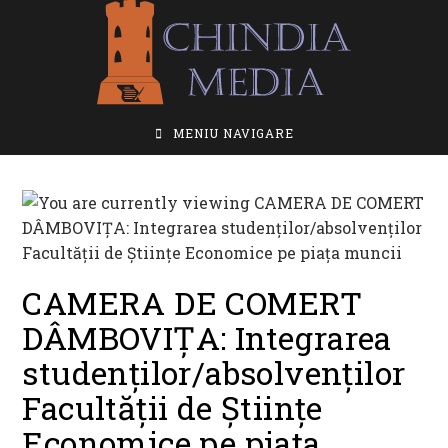
Skip
to
content
MENIU NAVIGARE
CAMERA DE COMERT
DÂMBOVIȚA: Integrarea
studenților/absolvenților
Facultății de Științe
Economice pe piața