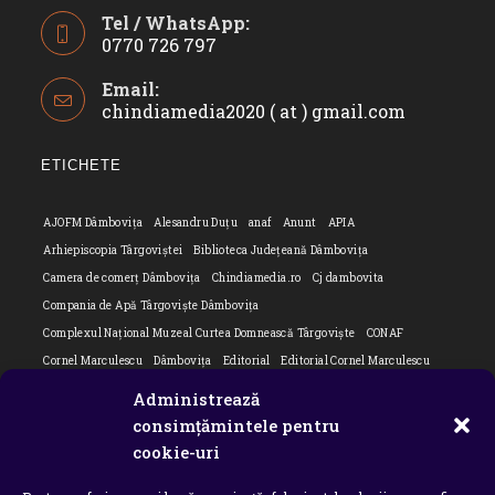
Tel / WhatsApp:
0770 726 797
Opens
Email:
in
chindiamedia2020 ( at ) gmail.com
Opens
your
in
application
your
ETICHETE
applicatio
AJOFM Dâmbovița
Alesandru Duțu
anaf
Anunt
APIA
Arhiepiscopia Târgoviștei
Biblioteca Județeană Dâmbovița
Camera de comerț Dâmbovița
Chindiamedia.ro
Cj dambovita
Compania de Apă Târgoviște Dâmbovița
Complexul Național Muzeal Curtea Domnească Târgoviște
CONAF
Cornel Marculescu
Dâmbovița
Editorial
Editorial Cornel Marculescu
Editorial literar
Electrica
Flori Bungete
Guvern
Administrează
intreruperi energie electrica
ipj dambovita
ISU "Basarab I" Dâmbovița
consimțămintele pentru
Isu dambovita Basarab I Dambovita
ITM Dambovita
cookie-uri
JURNAL DE CĂLĂTORIE
Laurențiu Ștefan Szemkovics
MApN