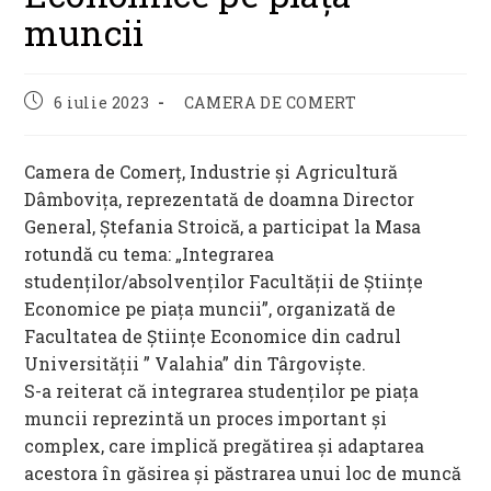
muncii
Post
Post
6 iulie 2023
CAMERA DE COMERT
published:
category:
Camera de Comerț, Industrie și Agricultură
Dâmbovița, reprezentată de doamna Director
General, Ștefania Stroică, a participat la Masa
rotundă cu tema: „Integrarea
studenților/absolvenților Facultății de Științe
Economice pe piața muncii”, organizată de
Facultatea de Științe Economice din cadrul
Universității ” Valahia” din Târgoviște.
S-a reiterat că integrarea studenților pe piața
muncii reprezintă un proces important și
complex, care implică pregătirea și adaptarea
acestora în găsirea și păstrarea unui loc de muncă