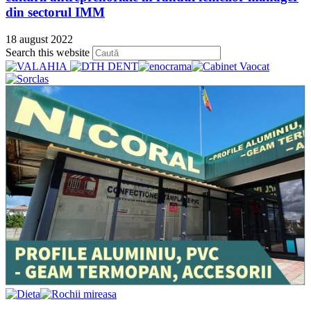
din sectorul IMM
18 august 2022
Press
Search this website
Escape
to
close
the
search
panel.