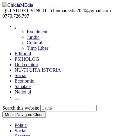
Skip
to
QUI AUDET VINCIT !
chindiamedia2020@gmail.com
content
0770.726.797
.
Eveniment
Juridic
Cultural
Timp Liber
Editorial
PSIHOLOG
De la cititori
NU-ȚI UITA ISTORIA
Social
Economic
Sanatate
Național
Toggle
website
Press
Search this website
search
Escape
Meniu Navigare
Close
to
close
Politic
the
Social
search