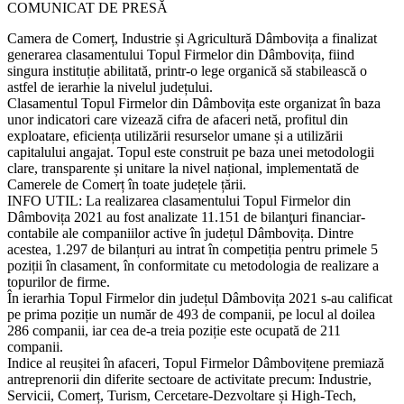
COMUNICAT DE PRESĂ
Camera de Comerț, Industrie și Agricultură Dâmbovița a finalizat
generarea clasamentului Topul Firmelor din Dâmbovița, fiind
singura instituție abilitată, printr-o lege organică să stabilească o
astfel de ierarhie la nivelul județului.
Clasamentul Topul Firmelor din Dâmbovița este organizat în baza
unor indicatori care vizează cifra de afaceri netă, profitul din
exploatare, eficiența utilizării resurselor umane și a utilizării
capitalului angajat. Topul este construit pe baza unei metodologii
clare, transparente și unitare la nivel național, implementată de
Camerele de Comerț în toate județele țării.
INFO UTIL: La realizarea clasamentului Topul Firmelor din
Dâmbovița 2021 au fost analizate 11.151 de bilanţuri financiar-
contabile ale companiilor active în județul Dâmbovița. Dintre
acestea, 1.297 de bilanțuri au intrat în competiția pentru primele 5
poziții în clasament, în conformitate cu metodologia de realizare a
topurilor de firme.
În ierarhia Topul Firmelor din județul Dâmbovița 2021 s-au calificat
pe prima poziție un număr de 493 de companii, pe locul al doilea
286 companii, iar cea de-a treia poziție este ocupată de 211
companii.
Indice al reușitei în afaceri, Topul Firmelor Dâmbovițene premiază
antreprenorii din diferite sectoare de activitate precum: Industrie,
Servicii, Comerț, Turism, Cercetare-Dezvoltare și High-Tech,