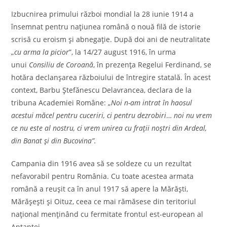
Izbucnirea primului război mondial la 28 iunie 1914 a
însemnat pentru naţiunea română o nouă filă de istorie
scrisă cu eroism şi abnegaţie. După doi ani de neutralitate
„
cu arma la picior
”, la 14/27 august 1916, în urma
unui
Consiliu de Coroană
, în prezenţa Regelui Ferdinand, se
hotăra declanşarea războiului de întregire statală. În acest
context, Barbu Ștefănescu Delavrancea, declara de la
tribuna Academiei Române: „
Noi n-am intrat în haosul
acestui măcel pentru cuceriri, ci pentru dezrobiri
…
noi nu vrem
ce nu este al nostru, ci vrem unirea cu fraţii noştri din Ardeal,
din Banat şi din Bucovina”.
Campania din 1916 avea să se soldeze cu un rezultat
nefavorabil pentru România. Cu toate acestea armata
română a reuşit ca în anul 1917 să apere la Mărăști,
Mărăşeşti și Oituz, ceea ce mai rămăsese din teritoriul
naţional menţinând cu fermitate frontul est-european al
Antantei.