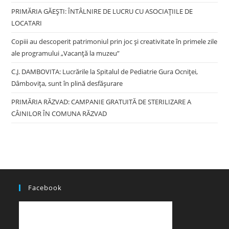
PRIMĂRIA GĂEȘTI: ÎNTÂLNIRE DE LUCRU CU ASOCIAȚIILE DE
LOCATARI
Copiii au descoperit patrimoniul prin joc și creativitate în primele zile
ale programului „Vacanță la muzeu”
C.J. DAMBOVITA: Lucrările la Spitalul de Pediatrie Gura Ocniței,
Dâmbovița, sunt în plină desfășurare
PRIMĂRIA RĂZVAD: CAMPANIE GRATUITĂ DE STERILIZARE A
CÂINILOR ÎN COMUNA RĂZVAD
Facebook