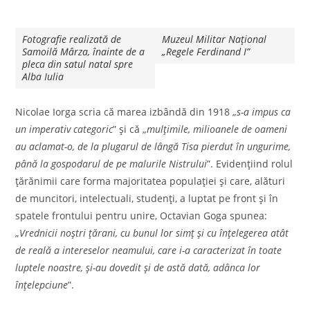
Fotografie realizată de
Muzeul Militar Național
Samoilă Mârza, înainte de a
„Regele Ferdinand I”
pleca din satul natal spre
Alba Iulia
Nicolae Iorga scria că marea izbândă din 1918 „
s-a impus ca
un imperativ categoric
” şi că „
mulţimile, milioanele de oameni
au aclamat-o, de la plugarul de lângă Tisa pierdut în ungurime,
până la gospodarul de pe malurile Nistrului
”. Evidenţiind rolul
ţărănimii care forma majoritatea populaţiei şi care, alături
de muncitori, intelectuali, studenţi, a luptat pe front şi în
spatele frontului pentru unire, Octavian Goga spunea:
„
Vrednicii noştri ţărani, cu bunul lor simţ şi cu înţelegerea atât
de reală a intereselor neamului, care i-a caracterizat în toate
luptele noastre, şi-au dovedit şi de astă dată, adânca lor
înţelepciune
”.