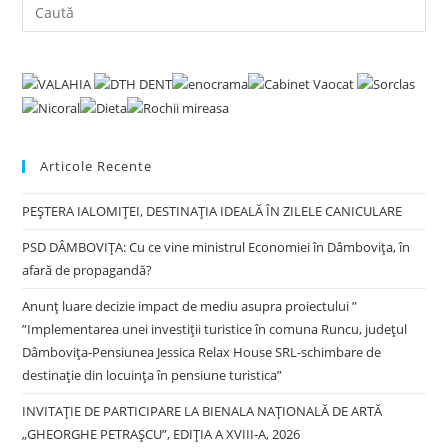
Pre
Es
to
clo
the
sea
pan
Articole Recente
PEȘTERA IALOMIȚEI, DESTINAȚIA IDEALĂ ÎN ZILELE CANICULARE
PSD DÂMBOVIȚA: Cu ce vine ministrul Economiei în Dâmbovița, în
afară de propagandă?
Anunț luare decizie impact de mediu asupra proiectului ”
”Implementarea unei investiții turistice în comuna Runcu, județul
Dâmbovița-Pensiunea Jessica Relax House SRL-schimbare de
destinație din locuința în pensiune turistica”
INVITAȚIE DE PARTICIPARE LA BIENALA NAȚIONALĂ DE ARTĂ
„GHEORGHE PETRAȘCU”, EDIŢIA A XVIII-A, 2026