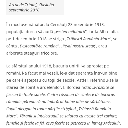
Arcul de Triumf, Chișinău
septembrie 2016
În mod asemănător, la Cernăuţi 28 noiembrie 1918,
populaţia dorea să audă „
vestea mântuirii
”, iar la Alba-Iulia,
pe 1 decembrie 1918 se striga „
Trăiască România Mare
”, se
cânta „
Deşteaptă-te române
”, „
Pe-al nostru steag
”, erau
arborate steaguri tricolore.
La sfârșitul anului 1918, bucuria unirii i-a apropiat pe
români, i-a făcut mai veseli, le-a dat speranţa într-un bine
pe care-l aşteptau cu toţii de secole. Astfel, referindu-se la
starea de spirit a ardelenilor, I. Bordea nota: „
Praznice se
făceau în toate satele. Codrii răsunau de cântece de bucurie,
câmpiile păreau că au îmbrăcat haine albe de sărbătoare.
Copiii alergau în toate părţile strigând „Trăiască România
Mare”. Ţăranii şi intelectualii se salutau cu aceste trei cuvinte,
femeile şi fetele la fel, ceva feeric se petrecea în întreg Ardealul
”.