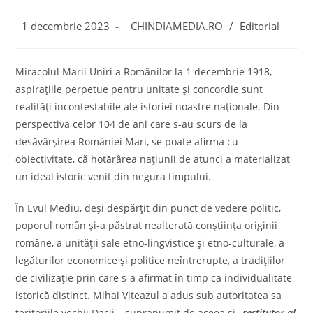
Post
Post
1 decembrie 2023
CHINDIAMEDIA.RO
/
Editorial
published:
category:
Miracolul Marii Uniri a Românilor la 1 decembrie 1918,
aspirațiile perpetue pentru unitate şi concordie sunt
realităţi incontestabile ale istoriei noastre naţionale. Din
perspectiva celor 104 de ani care s-au scurs de la
desăvârşirea României Mari, se poate afirma cu
obiectivitate, că hotărârea naţiunii de atunci a materializat
un ideal istoric venit din negura timpului.
În Evul Mediu, deşi despărţit din punct de vedere politic,
poporul român şi-a păstrat nealterată conştiinţa originii
române, a unităţii sale etno-lingvistice şi etno-culturale, a
legăturilor economice şi politice neîntrerupte, a tradiţiilor
de civilizaţie prin care s-a afirmat în timp ca individualitate
istorică distinct. Mihai Viteazul a adus sub autoritatea sa
teritoriile vechii Dacii – supranumit de aceea şi „
restitutor al