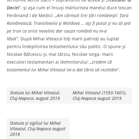
Daciei
”- şi aşa cum el însuşi mărturisea marelui duce toscan
Ferdinand I de Medici: „
Am cârmuit trei ţări româneşti: Ţara
Românească, Transilvania şi Moldova … aşi fi putut şi eu să şed
pe tron ca orice nevolnic dar cauza română nu m-a
lăsat”.
După Mihai Viteazul toţi marii patrioţi au luptat
pentru îndeplinirea testamentului său politic. O spune şi
Nicolae Bălcescu şi, mai târziu, Nicolae Iorga- marii
executori testamentari ai domnitorului: „
credem că
testamentul lui Mihai Viteazul ne-a dat tăria să rezistăm
”.
Statuia lui Mihai Viteazul,
Mihai Viteazul (1593-1601),
Cluj-Napoca, august 2019
Cluj-Napoca august 2019
Statuia și sigiliul lui Mihai
Viteazul, Cluj-Napoca august
2018