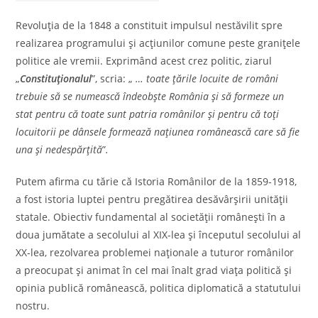
Revoluţia de la 1848 a constituit impulsul nestăvilit spre
realizarea programului şi acţiunilor comune peste graniţele
politice ale vremii. Exprimând acest crez politic, ziarul
„
Constituţionalul
”, scria: „
… toate ţările locuite de români
trebuie să se numească îndeobşte România şi să formeze un
stat pentru că toate sunt patria românilor şi pentru că toţi
locuitorii pe dânsele formează naţiunea românească care să fie
una şi nedespărţită
”
.
Putem afirma cu tărie că Istoria Românilor de la 1859-1918,
a fost istoria luptei pentru pregătirea desăvârşirii unităţii
statale. Obiectiv fundamental al societăţii româneşti în a
doua jumătate a secolului al XIX-lea şi începutul secolului al
XX-lea, rezolvarea problemei naţionale a tuturor românilor
a preocupat şi animat în cel mai înalt grad viaţa politică şi
opinia publică românească, politica diplomatică a statutului
nostru.