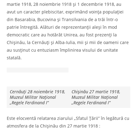
martie 1918, 28 noiembrie 1918 şi 1 decembrie 1918, au
avut un caracter plebiscitar, exprimând voinţa populaţiei
din Basarabia, Bucovina şi Transilvania de a trăi într-o
patrie întregită. Alături de reprezentanţii aleşi în mod
democratic care au hotărât Unirea, au fost prezenţi la
Chişinău, la Cernăuţi şi Alba-Iulia, mii şi mii de oameni care
au susţinut cu entuziasm împlinirea visului de unitate
statală.
Cernăuți 28 noiembrie 1918,
Chișinău 27 martie 1918,
Muzeul Militar Național
Muzeul Militar Național
„Regele Ferdinand I”
„Regele Ferdinand I”
Este elocventă relatarea ziarului „Sfatul Ţării” în legătură cu
atmosfera de la Chişinău din 27 martie 1918 :