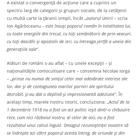
A existat o convergenţă de acţiune care a cuprins un
spectru larg de categorii şi grupuri sociale, de la cetăţenii
cu multă carte la ţăranii simpli, încât „
autorul Unirii
– scria
Ion Agârbiceanu –
este însuşi poporul român în totalitatea lui,
cu toate energiile din trecut, cu toţi semănătorii de prin veacuri,
cu toţi dascălii şi apostolii de ieri, cu întreaga jertfă a uneia din
generaţiile sale
”.
Alături de români s-au aflat – cu unele excepţii – şi
naţionalităţile conlocuitoare care – consemna Nicolae Iorga
– „
prinse nu numai de simţul celor mai adevărate interese ale
lor, dar şi de contagiunea marilor porniri ale spiritului
dezrobit, şi-au dat o deplină şi impresionantă adeziune
”. În
același timp, marele nostru istoric, concluziona: „
Actul de la
1 decembrie 1918 nu a fost un act politic ieşit dintr-o chibzuire
rece, cum nici războiul nostru, al celor de aici, nu a fost
rezultatul unui calcul îngust. Omagiul recunoştinţei noastre să
se îndrepte azi către poporul acesta întreg, de oriunde şi din