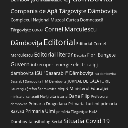
Chindiamedia.ro
Compania de Apă Târgoviște Dâmbovița
Complexul Național Muzeal Curtea Domnească
Cornel Marculescu
Târgoviște
CONAF
Editorial
Dâmbovița
Editorial Cornel
Editorial literar
Flori Bungete
Marculescu
Electrica
Guvern
intreruperi energie electrica
ipj
ISU "Basarab I" Dâmbovița
dambovita
Isu dambovita
JURNAL DE CĂLĂTORIE
ITM Dambovita
Basarab I Dambovita
Ministerul Educației
MApN
Laurențiu Ștefan Szemkovics
Oana Filip
Nu-ți uita istoria
ministerul sanatatii
Prefectura
Primaria Dragodana
Primaria Lucieni
primaria
dambovita
Primaria Ulmi
PSD
Răzvad
primăria Târgoviște
Situatia Covid 19
Dambovita
psiholog
Serial