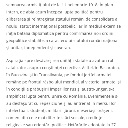
semnarea armistiţiului de la 11 noiembrie 1918. În plan
intern, de abia acum începea lupta politică pentru
eliberarea şi reîntregirea statului român, de consolidare a
noului statut internaţional postbelic, iar în mediul extern se
iniţia bătălia diplomatică pentru confirmarea noii ordini
geopolitice stabilite, a caracterului statului român naţional
şi unitar, independent şi suveran.
Aspiraţia spre desăvârşirea unităţii statale a avut un rol
catalizator asupra conştiinţei colective. Astfel, în Basarabia,
în Bucovina şi în Transilvania, pe fondul jertfei armatei
române pe frontul războiului mondial, al victoriei armatei şi
în condiţiile prăbuşirii imperiilor rus şi austro-ungar, s-a
amplificat lupta pentru unire cu România. Evenimentele s-
au desfăşurat cu repeziciune şi au antrenat în mersul lor
intelectuali, studenţi, militari, ţărani, meseriaşi, orăşeni,
oameni din cele mai diferite stări sociale, credinţe
religioase sau orientări politice. Hotărârile adoptate la 27