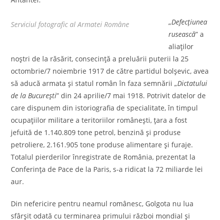
„
Defecţiunea
Serviciul fotografic al Armatei Române
rusească
” a
aliaţilor
noştri de la răsărit, consecinţă a preluării puterii la 25
octombrie/7 noiembrie 1917 de către partidul bolşevic, avea
să aducă armata şi statul român în faza semnării „
Dictatului
de la Bucureşti
” din 24 aprilie/7 mai 1918. Potrivit datelor de
care dispunem din istoriografia de specialitate, în timpul
ocupaţiilor militare a teritoriilor româneşti, ţara a fost
jefuită de 1.140.809 tone petrol, benzină şi produse
petroliere, 2.161.905 tone produse alimentare şi furaje.
Totalul pierderilor înregistrate de România, prezentat la
Conferinţa de Pace de la Paris, s-a ridicat la 72 miliarde lei
aur.
Din nefericire pentru neamul românesc, Golgota nu lua
sfârşit odată cu terminarea primului război mondial şi