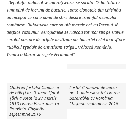
„Deputaţii, publicul se îmbrăţişează, se sărută. Ochii tuturor
sunt plini de lacrimi de bucurie. Toate clopotele din Chişinău
au început să sune dând de ştire despre triumful neamului
românesc. Bubuiturile care salută marele act au început să
despice văzduhul. Aeroplanele se ridicau tot mai sus pe slăvile
cerului purtate de aripile nevăzute ale bucuriei celei mai sfinte.
Publicul zguduit de entuziasm striga „Trăiască România,
Trăiască Măria sa regele Ferdinand”.
Clădirea fostului Gimnaziu
Fostul Gimnaziu de băieți
de băieți nr. 3, unde Sfatul
nr. 3 unde s-a votat Unirea
Țării a votat la 27 martie
Basarabiei cu România,
1918 Unirea Basarabiei cu
Chișinău septembrie 2016
România, Chișinău
septembrie 2016