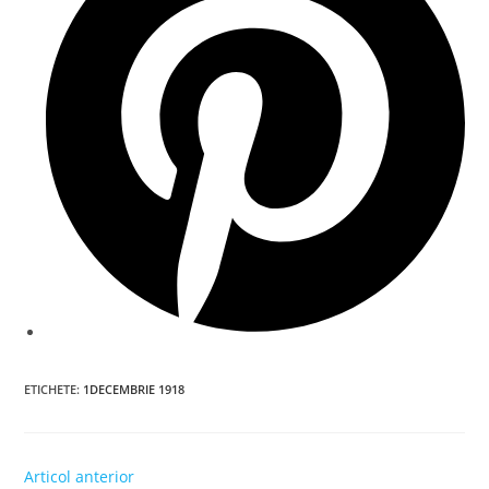
new
window
ETICHETE
:
1DECEMBRIE 1918
Read
Articol anterior