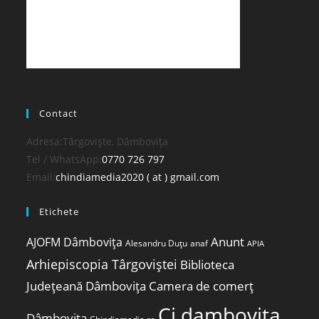
Contact
Adresa:
Târgoviște, Dâmbovița
Opens
Tel / WhatsApp:
0770 726 797
in
Opens
Email:
chindiamedia2020 ( at ) gmail.com
your
in
Etichete
application
your
application
Anunt
AJOFM Dâmbovița
Alesandru Duțu
anaf
APIA
Arhiepiscopia Târgoviștei
Biblioteca
Județeană Dâmbovița
Camera de comerț
Cj dambovita
Dâmbovița