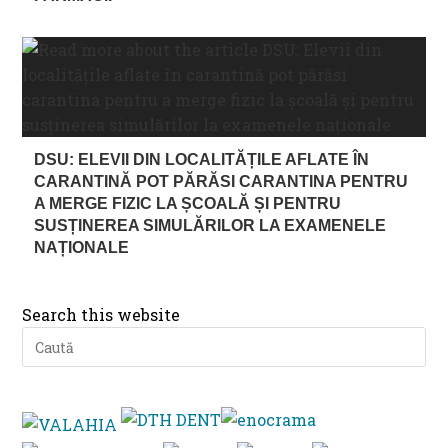
DSU: ELEVII DIN LOCALITĂȚILE AFLATE ÎN
CARANTINĂ POT PĂRĂSI CARANTINA PENTRU
A MERGE FIZIC LA ȘCOALĂ ȘI PENTRU
SUSȚINEREA SIMULĂRILOR LA EXAMENELE
NAȚIONALE
Search this website
Pre
Es
to
clo
th
se