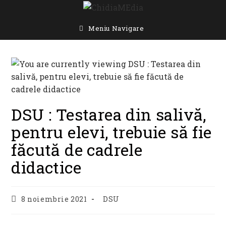
Skip
to
content
Meniu Navigare
DSU : Testarea din salivă,
pentru elevi, trebuie să fie
făcută de cadrele
didactice
Post
Post
8 noiembrie 2021
DSU
published:
category: