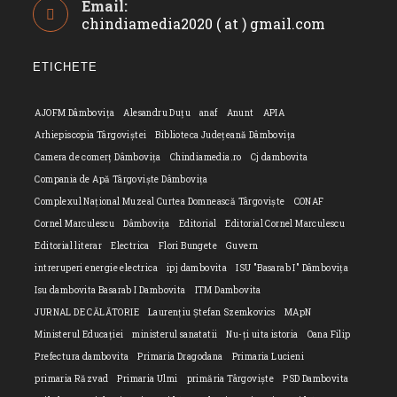
Email:
in
chindiamedia2020 ( at ) gmail.com
Opens
your
in
application
your
ETICHETE
applicatio
AJOFM Dâmbovița
Alesandru Duțu
anaf
Anunt
APIA
Arhiepiscopia Târgoviștei
Biblioteca Județeană Dâmbovița
Camera de comerț Dâmbovița
Chindiamedia.ro
Cj dambovita
Compania de Apă Târgoviște Dâmbovița
Complexul Național Muzeal Curtea Domnească Târgoviște
CONAF
Cornel Marculescu
Dâmbovița
Editorial
Editorial Cornel Marculescu
Editorial literar
Electrica
Flori Bungete
Guvern
intreruperi energie electrica
ipj dambovita
ISU "Basarab I" Dâmbovița
Isu dambovita Basarab I Dambovita
ITM Dambovita
JURNAL DE CĂLĂTORIE
Laurențiu Ștefan Szemkovics
MApN
Ministerul Educației
ministerul sanatatii
Nu-ți uita istoria
Oana Filip
Prefectura dambovita
Primaria Dragodana
Primaria Lucieni
primaria Răzvad
Primaria Ulmi
primăria Târgoviște
PSD Dambovita