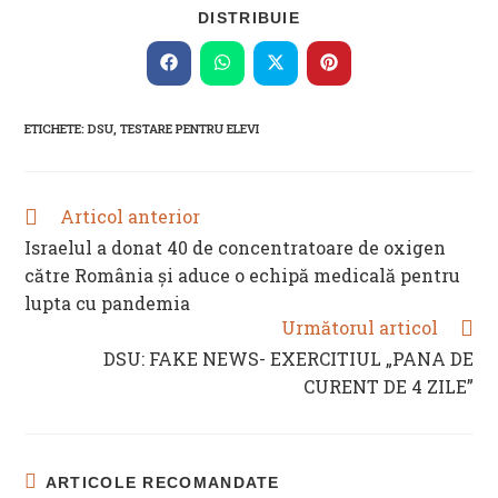
SHARE
DISTRIBUIE
THIS
CONTENT
Opens
Opens
Opens
Opens
in
in
in
in
a
a
a
a
new
new
new
new
ETICHETE
:
DSU
,
TESTARE PENTRU ELEVI
window
window
window
window
Articol anterior
READ
MORE
Israelul a donat 40 de concentratoare de oxigen
ARTICLES
către România și aduce o echipă medicală pentru
lupta cu pandemia
Următorul articol
DSU: FAKE NEWS- EXERCITIUL „PANA DE
CURENT DE 4 ZILE”
ARTICOLE RECOMANDATE