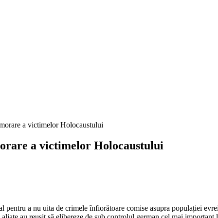
orare a victimelor Holocaustului
 pentru a nu uita de crimele înfiorătoare comise asupra populației evrei
 aliate au reușit să elibereze de sub controlul german cel mai important