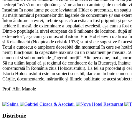
nedrept însă să nu menționăm și să ne aducem aminte și de celelalte vict
încadrau în noua lume pe care leviatanul Hitler o preconiza, un spațiu vi
au mărit numărul persoanelor din lagărele de concentrare și/ sau exter
Întorcându-ne la evrei, trebuie spus că aceștia au fost prigoniți și pe
ucidere în masă, de exterminare a populației evreiești, așa cum a fost 
Dintr-o populație la nivel european de 9 milioane de locuitori, după sf
extremelor”, așa cum și cunoscutul istoric Eric Hobsbawm o afirmă în 
și Kristallnacht (Noaptea de cristal/ 1938) sunt și ele sugestive în acest
Totul a cunoscut o amploare deosebită din momentul în care s-a hotărât
nemți funcționau la capacitate maximă cu un randament pe măsură. 50-60
cunoscut și sub numele de „îngerul morții”. Alte persoane, mai „noroco
Să nu uităm faptul că și regimul de conducere de la București, înainte 
comemorată în România ziua Holocaustului). La fel au procedat și celela
Istoria Holocaustului este un subiect sensibil, dar care trebuie cunoscut
Cărțile, documentarele, mărturiile și filmele publicate pe acest subiect
Prof. Alin Manole
Share
Distribuie
this
Opens
content
in