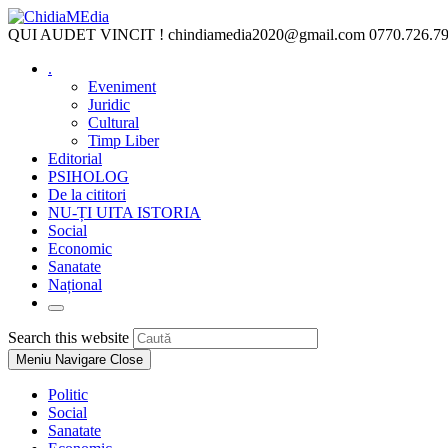
Skip
to
QUI AUDET VINCIT !
chindiamedia2020@gmail.com
0770.726.7
content
.
Eveniment
Juridic
Cultural
Timp Liber
Editorial
PSIHOLOG
De la cititori
NU-ȚI UITA ISTORIA
Social
Economic
Sanatate
Național
Toggle
website
Press
Search this website
search
Escape
Meniu Navigare
Close
to
close
Politic
the
Social
search
Sanatate
panel.