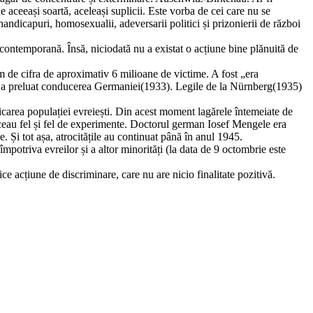
 aceeași soartă, aceleași suplicii. Este vorba de cei care nu se
handicapuri, homosexualii, adeversarii politici și prizonierii de război
 contemporană. Însă, niciodată nu a existat o acțiune bine plănuită de
im de cifra de aproximativ 6 milioane de victime. A fost „era
ând a preluat conducerea Germaniei(1933). Legile de la Nürnberg(1935)
icarea populației evreiești. Din acest moment lagărele întemeiate de
ăceau fel și fel de experimente. Doctorul german Iosef Mengele era
Și tot așa, atrocitățile au continuat până în anul 1945.
potriva evreilor și a altor minorități (la data de 9 octombrie este
ce acțiune de discriminare, care nu are nicio finalitate pozitivă.