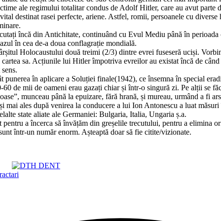
ime ale regimului totalitar condus de Adolf Hitler, care au avut parte de
tal destinat rasei perfecte, ariene. Astfel, romii, persoanele cu diverse 
minare.
rsecutați încă din Antichitate, continuând cu Evul Mediu până în perioada
cazul în cea de-a doua conflagrație mondială.
ârșitul Holocaustului două treimi (2/3) dintre evrei fuseseră uciși. Vorb
cartea sa. Acțiunile lui Hitler împotriva evreilor au existat încă de c
 sens.
 punerea în aplicare a Soluției finale(1942), ce însemna în special erad
 de mii de oameni erau gazați chiar și într-o singură zi. Pe alții se f
ase”, munceau până la epuizare, fără hrană, și mureau, urmând a fi arse. 
și mai ales după venirea la conducere a lui Ion Antonescu a luat măsuri îm
lte state aliate ale Germaniei: Bulgaria, Italia, Ungaria ș.a.
 pentru a încerca să învățăm din greșelile trecutului, pentru a elimina ori
 sunt într-un număr enorm. Așteaptă doar să fie citite/vizionate.