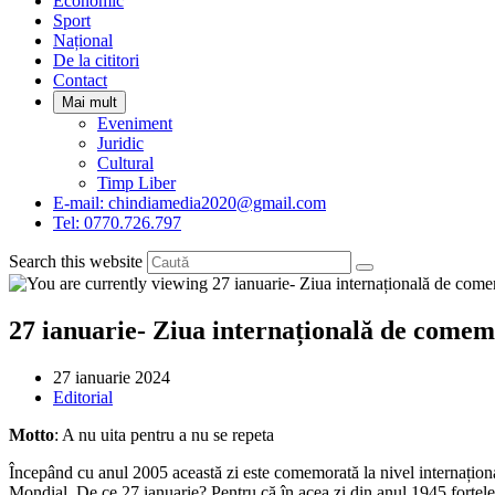
Economic
Sport
Național
De la cititori
Contact
Mai mult
Eveniment
Juridic
Cultural
Timp Liber
E-mail: chindiamedia2020@gmail.com
Tel: 0770.726.797
Search this website
27 ianuarie- Ziua internațională de comem
Post
27 ianuarie 2024
published:
Post
Editorial
category:
Motto
: A nu uita pentru a nu se repeta
Începând cu anul 2005 această zi este comemorată la nivel internațional
Mondial. De ce 27 ianuarie? Pentru că în acea zi din anul 1945 forțele