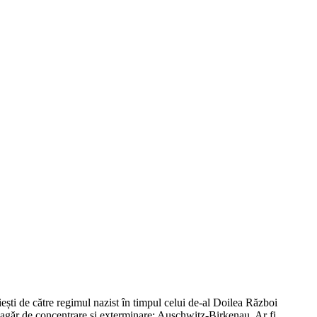
ești de către regimul nazist în timpul celui de-al Doilea Război
 lagăr de concentrare și exterminare: Auschwitz-Birkenau. Ar fi