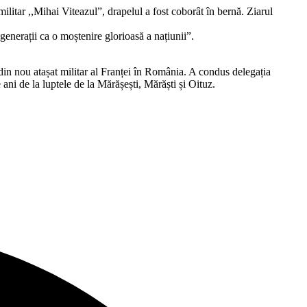
litar ,,Mihai Viteazul”, drapelul a fost coborât în bernă. Ziarul
generații ca o moștenire glorioasă a națiunii”.
 din nou atașat militar al Franței în România. A condus delegația
ni de la luptele de la Mărășești, Mărăști și Oituz.