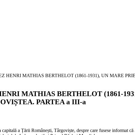
NRI MATHIAS BERTHELOT (1861-1931
IȘTEA. PARTEA a III-a
osta capitală a Țării Românești, Târgoviște, despre care fusese informat că