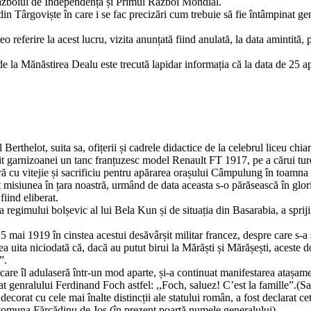
 Războiul de Independență și Primul Război Mondial.
in Târgoviște în care i se fac precizări cum trebuie să fie întâmpinat gen
referire la acest lucru, vizita anunțată fiind anulată, la data amintită,
de la Mănăstirea Dealu este trecută lapidar informația că la data de 25 apri
rthelot, suita sa, ofițerii și cadrele didactice de la celebrul liceu chiar 
t garnizoanei un tanc franțuzesc model Renault FT 1917, pe a cărui turel
ră cu vitejie și sacrificiu pentru apărarea orașului Câmpulung în toamna
 misiunea în țara noastră, urmând de data aceasta s-o părăsească în glor
fiind eliberat.
nea regimului bolșevic al lui Bela Kun și de situația din Basarabia, a sp
5 mai 1919 în cinstea acestui desăvârșit militar francez, despre care s-a
a uita niciodată că, dacă au putut birui la Mărăști și Mărășești, aceste
”.
 care îl adulaseră într-un mod aparte, și-a continuat manifestarea atașame
genralului Ferdinand Foch astfel: ,,Foch, saluez! C’est la famille”.(Sal
decorat cu cele mai înalte distincții ale statului român, a fost declarat 
comuna Fărcădinu de Jos (în prezent poartă numele generalului).