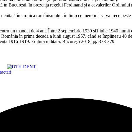
n București, în prezența regelui Ferdinand și a cavalerilor Ordinului mi
e neuitată în cronica românismului, în timp ce memoria sa va trece peste 
r pentru un mandat de 4 ani. Între 2 septembrie 1939 și1 iulie 1940 numit
t România în prima decadă a lunii august 1957, când se împlineau 40 de a
ență 1916-1919. Editura militară, București 2018, pg.378-379.