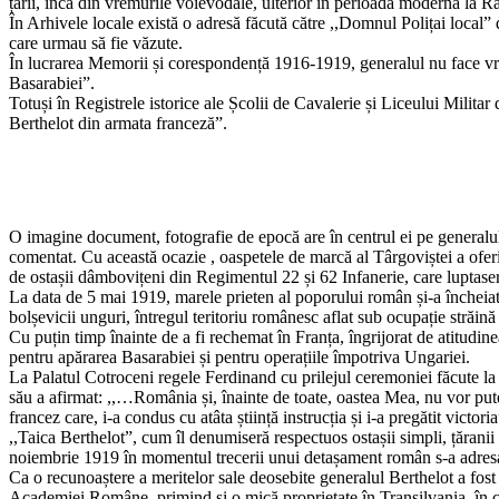
țării, încă din vremurile voievodale, ulterior în perioada modernă la
În Arhivele locale există o adresă făcută către ,,Domnul Polițai local” d
care urmau să fie văzute.
În lucrarea Memorii și corespondență 1916-1919, generalul nu face vreo 
Basarabiei”.
Totuși în Registrele istorice ale Școlii de Cavalerie și Liceului Militar 
Berthelot din armata franceză”.
O imagine document, fotografie de epocă are în centrul ei pe generalul Be
comentat. Cu această ocazie , oaspetele de marcă al Târgoviștei a oferi
de ostașii dâmbovițeni din Regimentul 22 și 62 Infanerie, care luptase
La data de 5 mai 1919, marele prieten al poporului român și-a încheiat
bolșevicii unguri, întregul teritoriu românesc aflat sub ocupație străină 
Cu puțin timp înainte de a fi rechemat în Franța, îngrijorat de atitudi
pentru apărarea Basarabiei și pentru operațiile împotriva Ungariei.
La Palatul Cotroceni regele Ferdinand cu prilejul ceremoniei făcute la 
său a afirmat: ,,…România și, înainte de toate, oastea Mea, nu vor pute
francez care, i-a condus cu atâta știință instrucția și i-a pregătit victoria
,,Taica Berthelot”, cum îl denumiseră respectuos ostașii simpli, țăranii
noiembrie 1919 în momentul trecerii unui detașament român s-a adresat 
Ca o recunoaștere a meritelor sale deosebite generalul Berthelot a fost 
Academiei Române, primind și o mică proprietate în Transilvania, în 