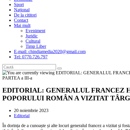
Sport
Național
De la cititori
Contact
Mai mult
Eveniment
Juridic
Cultural
Timp Liber
E-mail: chindiamedia2020@gmail.com
Tel: 0770.726.797
EDITORIAL: GENERALUL FRANCEZ HE
POPORULUI ROMÂN A VIZITAT TÂRGOV
Post
20 noiembrie 2023
published:
Post
Editorial
category:
În dorința de a cunoaște și alte locuri generalul francez a vizitat și f