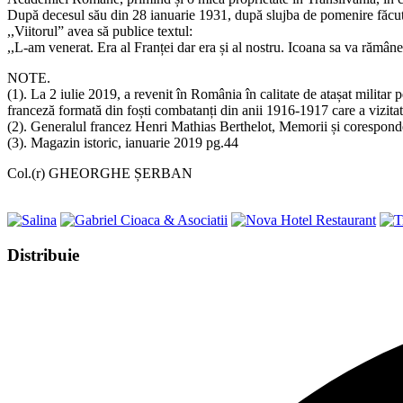
După decesul său din 28 ianuarie 1931, după slujba de pomenire făcută î
,,Viitorul” avea să publice textul:
,,L-am venerat. Era al Franței dar era și al nostru. Icoana sa va rămân
NOTE.
(1). La 2 iulie 2019, a revenit în România în calitate de atașat milita
franceză formată din foști combatanți din anii 1916-1917 care a vizita
(2). Generalul francez Henri Mathias Berthelot, Memorii și corespond
(3). Magazin istoric, ianuarie 2019 pg.44
Col.(r) GHEORGHE ȘERBAN
Share
Distribuie
this
Opens
content
in
a
new
window