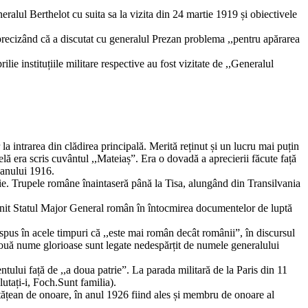
eralul Berthelot cu suita sa la vizita din 24 martie 1919 și obiectivele
 precizând că a discutat cu generalul Prezan problema ,,pentru apărarea
lie instituțiile militare respective au fost vizitate de ,,Generalul
la intrarea din clădirea principală. Merită reținut și un lucru mai puțin
ă era scris cuvântul ,,Mateiaș”. Era o dovadă a aprecierii făcute față
 anului 1916.
ie. Trupele române înaintaseră până la Tisa, alungând din Transilvania
rijinit Statul Major General român în întocmirea documentelor de luptă
 spus în acele timpuri că ,,este mai român decât românii”, în discursul
 două nume glorioase sunt legate nedespărțit de numele generalului
ntului față de ,,a doua patrie”. La parada militară de la Paris din 11
utați-i, Foch.Sunt familia).
cetățean de onoare, în anul 1926 fiind ales și membru de onoare al